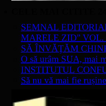
CELE MAI CITITE 2
SEMNAL EDITORIAL 
MARELE ZID" VOL. 
SĂ ÎNVĂŢĂM CHIN
O să urâm SUA, mai mul
INSTITUTUL CONF
Să nu vă mai fie rușine