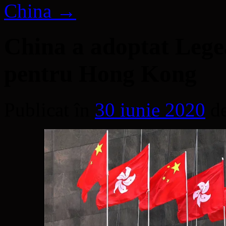
China
→
China a adoptat Legea
pentru Hong Kong
Publicat în
30 iunie 2020
d