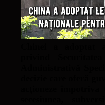
Chinei a adoptat a
privind Securitate
Administrativă Spe
decizie care oferă gu
acționeze împotriva 
secesiunea, subvers