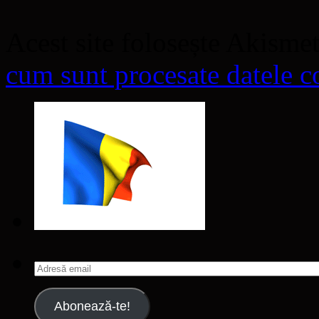
Acest site folosește Akisme
cum sunt procesate datele co
Adresă
email
Abonează-te!