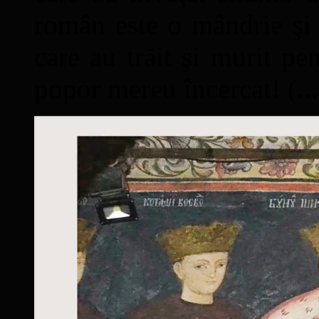
român este o mândrie şi 
care au trăit şi murit pe
popor mereu încercat! (...