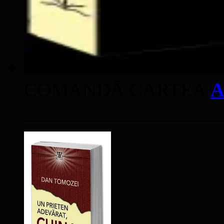
COMANDĂ CARTEA
A
____________________