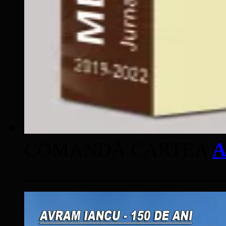
COMANDĂ CARTEA
A
____________________