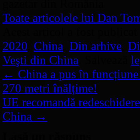
gazetar din România
Toate articolele lui Dan T
Acest articol a fost publicat
2020
,
China
,
Din arhive
,
Di
Veşti din China
. Salvează
l
←
China a pus în funcțiune
270 metri înălțime!
UE recomandă redeschiderea 
China
→
Lasă un răspuns