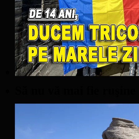
Să nu vă mai fie ruşine