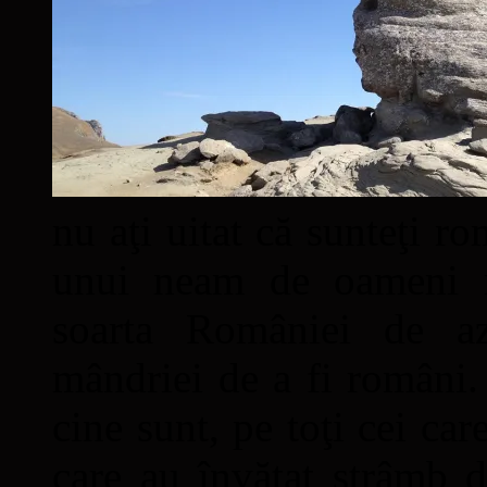
nu aţi uitat că sunteţi ro
unui neam de oameni mâ
soarta României de a
mândriei de a fi români. 
cine sunt, pe toţi cei car
care au învăţat strâmb d