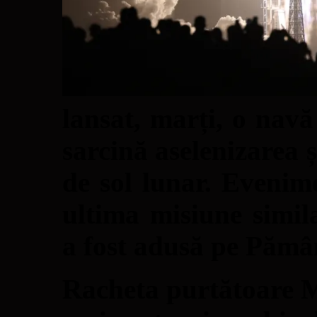
lansat, marți, o navă
sarcină aselenizarea 
de sol lunar. Evenime
ultima misiune simil
a fost adusă pe Pămâ
Racheta purtătoare M