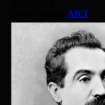
Român (...)
Textul integral
AICI