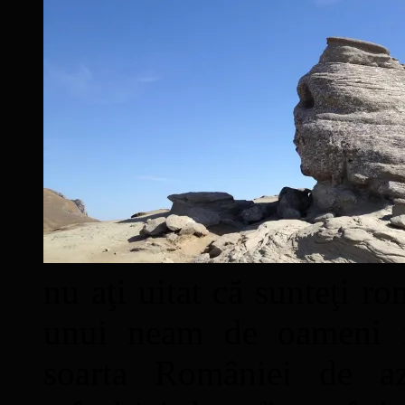
nu aţi uitat că sunteţi ro
unui neam de oameni mâ
soarta României de a