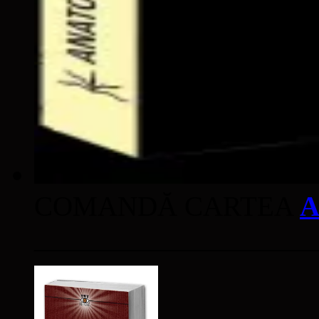
COMANDĂ CARTEA
A
____________________