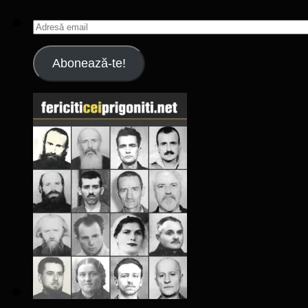
Adresă
email
Abonează-te!