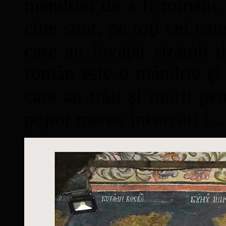
mândriei de a fi români. 
cine sunt, pe toţi cei car
care au învăţat strâmb d
român este o mândrie şi 
care au trăit şi murit pe
popor mereu încercat! (...