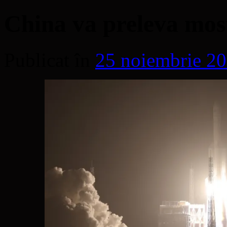
China va preleva most
Publicat în
25 noiembrie 2