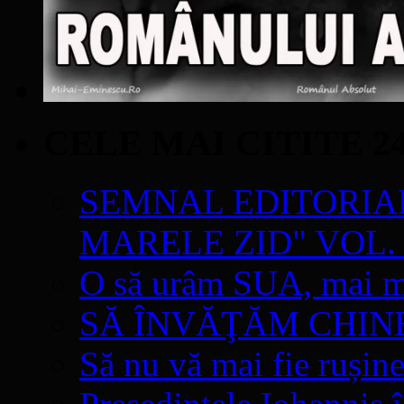
CELE MAI CITITE 2
SEMNAL EDITORIAL 
MARELE ZID" VOL. 
O să urâm SUA, mai mul
SĂ ÎNVĂŢĂM CHIN
Să nu vă mai fie rușine