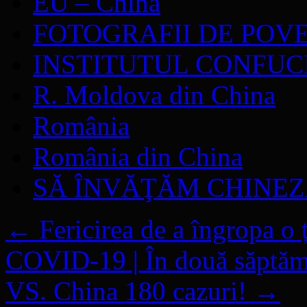
EU – China
FOTOGRAFII DE POV
INSTITUTUL CONFUC
R. Moldova din China
România
România din China
SĂ ÎNVĂŢĂM CHINE
←
Fericirea de a îngropa o 
COVID-19 | În două săptăm
VS. China 180 cazuri!
→