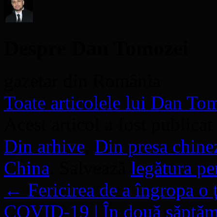
Despre Dan Tomozei
gazetar din România
Toate articolele lui Dan T
Acest articol a fost publicat
Din arhive
,
Din presa chine
China
. Salvează
legătura p
←
Fericirea de a îngropa o 
COVID-19 | În două săptăm