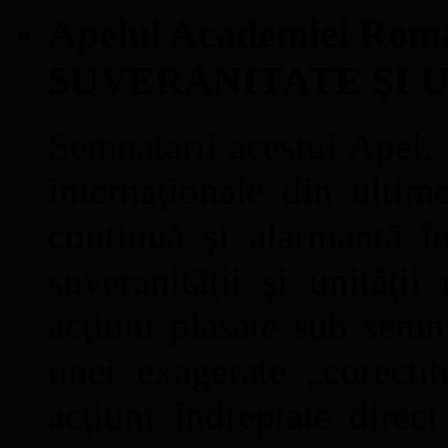
Apelul Academiei Ro
SUVERANITATE ŞI 
Semnatarii acestui Apel, î
internaţionale din ultime
continuă şi alarmantă în
suveranităţii şi unităţi
acţiuni plasate sub semn
unei exagerate „corectit
acţiuni îndreptate direc