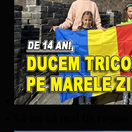
Să nu vă mai fie ruşine