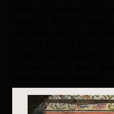
soarta României de a
mândriei de a fi români. 
cine sunt, pe toţi cei car
care au învăţat strâmb d
român este o mândrie şi 
care au trăit şi murit pe
popor mereu încercat! (...