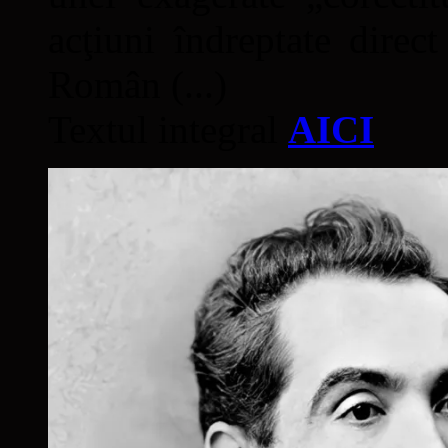
acţiuni îndreptate direc
Român (...)
Textul integral
AICI