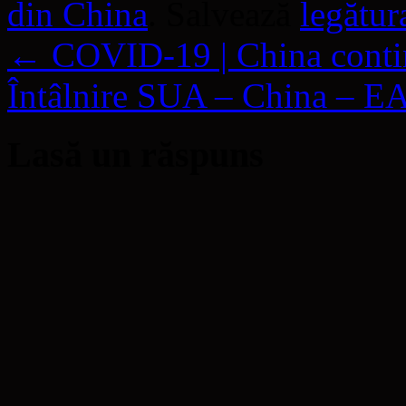
din China
. Salvează
legătu
←
COVID-19 | China conti
Întâlnire SUA – China – E
Lasă un răspuns