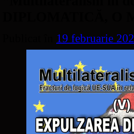
“Multilateralism î
DIPLOMATICĂ, O M
Publicat în
19 februarie 20