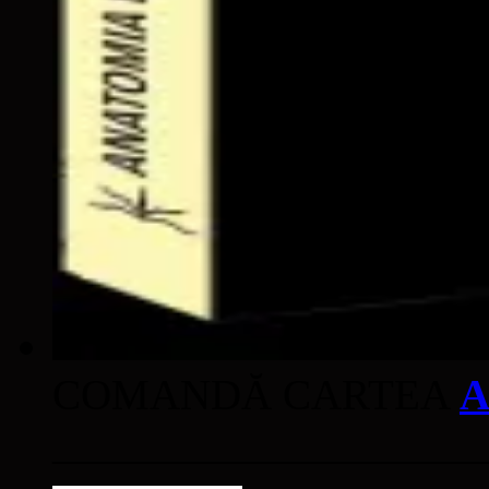
COMANDĂ CARTEA
A
____________________