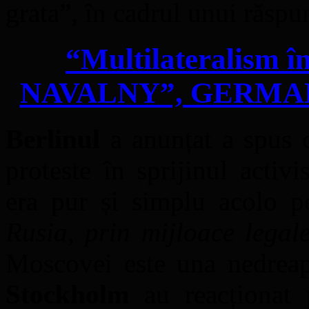
grata”, în cadrul unui răsp
“Multilateralism
NAVALNY”, GERMAN
Berlinul
a anunțat a spus c
proteste în sprijinul activ
era pur și simplu acolo 
Rusia, prin mijloace legal
Moscovei este una nedreapt
Stockholm
au reacționat 