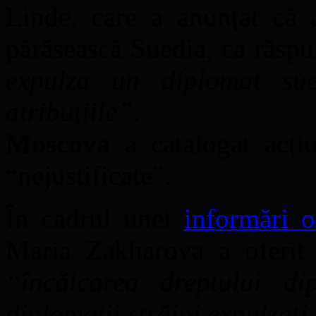
Linde, care a anunțat că a
părăsească Suedia, ca răsp
expulza un diplomat sue
atribuțiile”
.
Moscova
a catalogat acțiu
“nejustificate”.
În cadrul unei
informări o
Maria Zakharova a oferit o
“încălcarea dreptului di
diplomații străini expulzați 