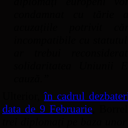
diplomați europeni vo
condamnat cu tărie a
acuzațiile potrivit că
incompatibile cu statutul
ar trebui reconsidera
solidaritatea Uniunii 
cauză.”
Ulterior,
în cadrul dezbate
data de 9 Februarie
, Borre
trei diplomați pe baza unor