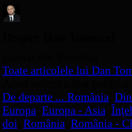
nouă)
Despre Dan Tomozei
gazetar din România
Toate articolele lui Dan T
Acest articol a fost publicat
De departe ... România
,
Din
Europa
,
Europa - Asia
,
Înţe
doi
,
România
,
România - C