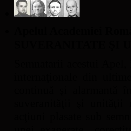
Apelul Academiei Ro
SUVERANITATE ŞI 
Semnatarii acestui Apel, î
internaţionale din ultime
continuă şi alarmantă în
suveranităţii şi unităţi
acţiuni plasate sub semn
unei exagerate „corectit