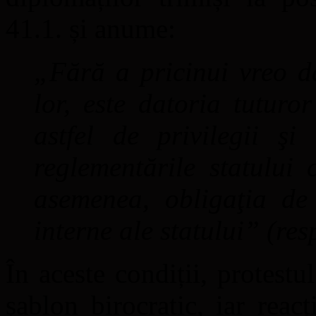
41.1. și anume:
„Fără a pricinui vreo da
lor, este datoria tutur
astfel de privilegii şi
reglementările statului 
asemenea, obligaţia de
interne ale statului” (res
În aceste condiții, protestu
șablon birocratic, iar reacț