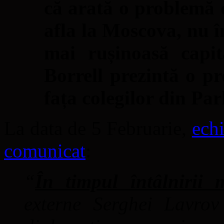
că arată o problemă d
afla la Moscova, nu î
mai rușinoasă capit
Borrell prezintă o pr
fața colegilor din P
La data de 5 Februarie,
echi
comunicat
:
“
În timpul întâlnirii 
externe Serghei Lavrov