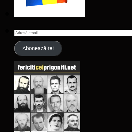
Adresă
email
Abonează-te!