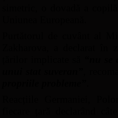
simetric, o dovadă a copilă
Uniunea Europeană.
Purtătorul de cuvânt al Mi
Zakharova, a declarat în z
țărilor implicate să
“nu se 
unui stat suveran”
, recom
propriile probleme”
.
Reacțiile Germaniei, Polon
fiecare țară declarând câ