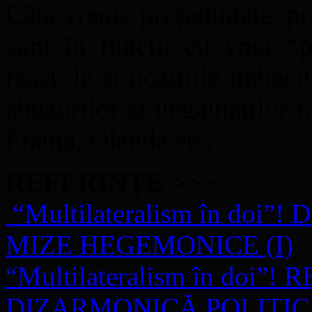
Câtă vreme președintele, pr
sunt în funcții cu voia
“
p
reacțiile și pozițiile imbecil
abuzurilor și ilegalităților
Franța, Olanda etc.
REFERINȚE >>>
“Multilateralism în doi
MIZE HEGEMONICE (I)
“Multilateralism în doi”
DIZARMONICĂ POLITICĂ!