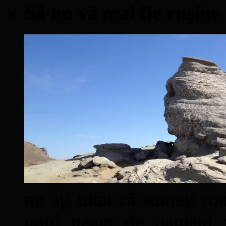
Să nu vă mai fie ruşine
nu aţi uitat că sunteţi ro
unui neam de oameni mâ