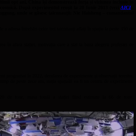
imii opt ani, China își demonstrează forța și viziunea inclusiv în
cosmică. După experimentul reușit la 20 Iunie 2013 (vezi
AICI
),
Tianggong, unde se găsesc taiconauții: Nie Haisheng – comandantul
 a adresa întrebări celor trei taiconauți aflați în spațiu la peste 350 de
irea în afara stației, motivația care a stat la baza alegerii profesiei de
iment programat în 2022, derularea de experimente și observații terestre.
timp de peste zece ani, stația spațială va fi un centru de experimente
 20 de tone, masa totală a stației fiind estimate la 66 de tone.