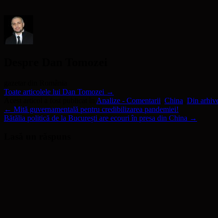
o
fereastră
nouă)
Despre Dan Tomozei
gazetar din România
Toate articolele lui Dan Tomozei
→
Acest articol a fost publicat în
Analize - Comentarii
,
China
,
Din arhiv
←
Mită guvernamentală pentru credibilizarea pandemiei!
Bătălia politică de la București are ecouri în presa din China
→
Lasă un răspuns