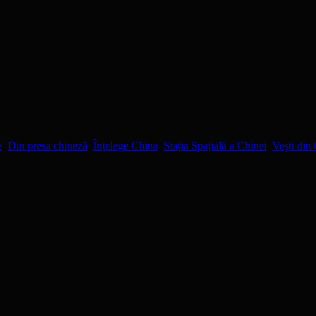
e
,
Din presa chineză
,
Înţelege China
,
Stația Spațială a Chinei
,
Veşti din