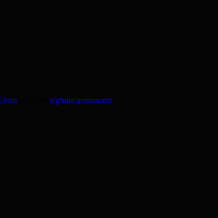
 China
. Salvează
legătura permanentă
.