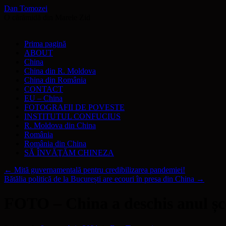
Dan Tomozei
O cărămidă din Marele Zid
Sari
Prima pagină
la
ABOUT
conținut
China
China din R. Moldova
China din România
CONTACT
EU – China
FOTOGRAFII DE POVESTE
INSTITUTUL CONFUCIUS
R. Moldova din China
România
România din China
SĂ ÎNVĂŢĂM CHINEZA
←
Mită guvernamentală pentru credibilizarea pandemiei!
Bătălia politică de la București are ecouri în presa din China
→
FOTO – China a deschis anul șco