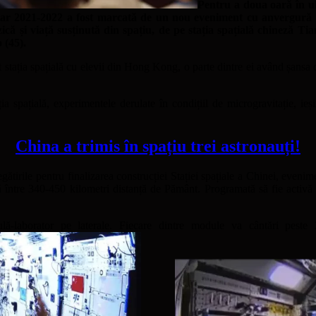
Pentru a doua oară în ult
olar 2021-2022 a fost marcată de un nou eveniment cu anvergură 
zică și viață susținută din spațiu, de pe stația spațială chineză 
 (45).
 stația spațială cu elevii din Hong Kong, o parte dintre ei având șansa de
ația spațială, experimentele derulate în condițiil de microgravitație, ieș
.
China a trimis în spațiu trei astronauți!
egătirile pentru finalizarea construcției Stației spațiale a Chinei, even
să între 340-450 kilometri distanță de Pământ. Programată să fie activă 
lă-laborator pe laterale. Fiecare dintre module va cântări peste