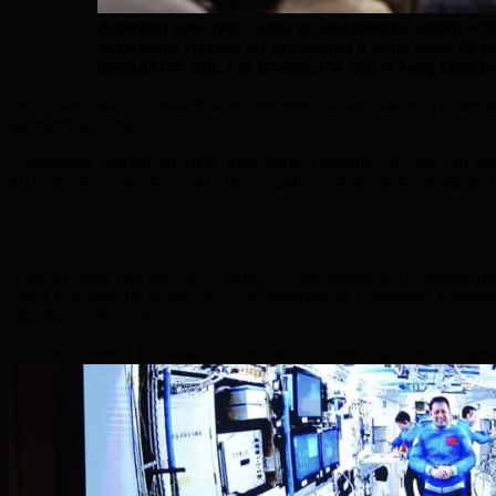
domeniul educației, odată ce deschiderea anului șc
autoritățile chineze au programat o nouă lecție de fi
misiunii (56 ani), Liu Boming (54 ani) și Tang Hongbo
Lecția deschisă, transmisă în direct pe televiziunile chineze, a conectat
kilometri de Pământ.
Curiozitățile elevilor au vizat, între altele, condițiile de viață din st
taiconaut, dacă stelele se văd la fel în spațiu cum se văd de pe Pământ
Aflați în spațiu din data de 17 Iunie a.c., taiconauții au ca misiune pr
Stația funcționa pe orbita joasă a Pământului, la o altitudine cuprin
științifice și tehnologice.
În forma literei T, stația are un modul central și câte o capsu