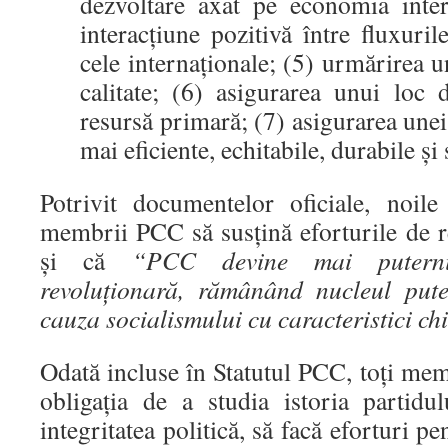
dezvoltare axat pe economia inter
interacțiune pozitivă între fluxuri
cele internaționale; (5) urmărirea u
calitate; (6) asigurarea unui loc d
resursă primară; (7) asigurarea unei
mai eficiente, echitabile, durabile ș
Potrivit documentelor oficiale, noil
membrii PCC să susțină eforturile de r
și că
“PCC devine mai puterni
revoluționară, rămânând nucleul put
cauza socialismului cu caracteristici ch
Odată incluse în Statutul PCC, toți mem
obligația de a studia istoria partidul
integritatea politică, să facă eforturi p