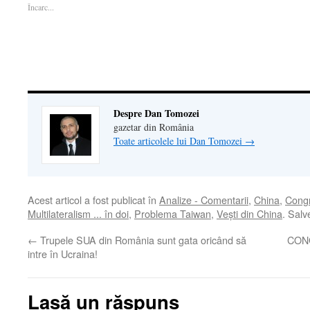
într-
o
într-
fereastră
email
Încarc...
o
fereastră
o
nouă)
unui
fereastră
nouă)
fereastră
prieten(Se
nouă)
nouă)
deschide
într-
o
fereastră
nouă)
Despre Dan Tomozei
gazetar din România
Toate articolele lui Dan Tomozei
→
Acest articol a fost publicat în
Analize - Comentarii
,
China
,
Cong
Multilateralism ... în doi
,
Problema Taiwan
,
Veşti din China
. Sal
←
Trupele SUA din România sunt gata oricând să
CONG
intre în Ucraina!
Lasă un răspuns