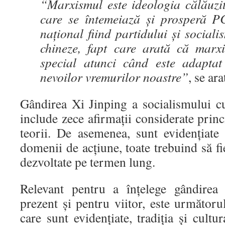
“Marxismul este ideologia călăuzi
care se întemeiază și prosperă P
național fiind partidului și sociali
chineze, fapt care arată că marxi
special atunci când este adaptat 
nevoilor vremurilor noastre”
, se ar
Gândirea Xi Jinping a socialismului cu
include zece afirmații considerate princ
teorii. De asemenea, sunt evidențiat
domenii de acțiune, toate trebuind să fie
dezvoltate pe termen lung.
Relevant pentru a înțelege gândirea
prezent și pentru viitor, este următorul
care sunt evidențiate, tradiția și cultu