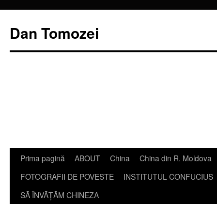
Dan Tomozei
Sari
Prima pagină
ABOUT
China
China din R. Moldova
la
FOTOGRAFII DE POVESTE
INSTITUTUL CONFUCIUS
conținut
SĂ ÎNVĂŢĂM CHINEZA