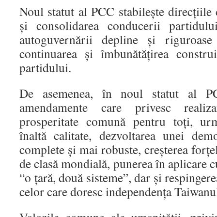
Noul statut al PCC stabilește direcțiile
și consolidarea conducerii partidul
autoguvernării depline și riguroase
continuarea și îmbunătățirea construi
partidului.
De asemenea, în noul statut al P
amendamente care privesc realiza
prosperitate comună pentru toți, urm
înaltă calitate, dezvoltarea unei dem
complete și mai robuste, creșterea forțe
de clasă mondială, punerea în aplicare cu
“o țară, două sisteme”, dar și respinger
celor care doresc independența Taiwanul
Valorile comune ale umanității, privi