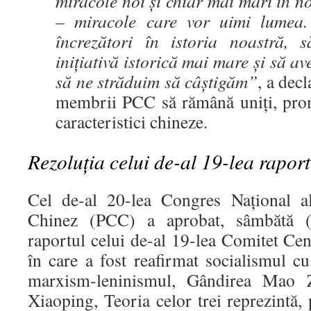
miracole noi și chiar mai mari în no
– miracole care vor uimi lumea
încrezători în istoria noastră
inițiativă istorică mai mare și să a
să ne străduim să câștigăm”
, a dec
membrii PCC să rămână uniți, pro
caracteristici chineze.
Rezoluția celui de-al 19-lea rapo
Cel de-al 20-lea Congres Național a
Chinez (PCC) a aprobat, sâmbătă 
raportul celui de-al 19-lea Comitet Ce
în care a fost reafirmat socialismul cu 
marxism-leninismul, Gândirea Mao 
Xiaoping, Teoria celor trei reprezintă, p