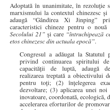
Adoptată în unanimitate, în rezoluție 
marxismului la contextul chinezesc și 
adaugă “Gândirea Xi Jinping” pri
caracteristici chineze pentru o nouă
Secolului 21”
și care
“întruchipează c
etos chinezesc din actuala epocă”
.
Congresul a adăugat la Statutul p
privind continuarea spiritului de
capacității de luptă, adaugă de
realizarea treptată a obiectivului
pentru toți; (2) înțelegerea ex
dezvoltare; (3) aplicarea unei noi 
inovatoare, coordonată, ecologică, 
accelerarea eforturilor de promova