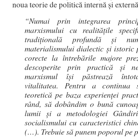
noua teorie de politică internă și externă
“
Numai prin integrarea princ
marxismului cu realitățile specif
tradițională profundă și nu
materialismului dialectic și istoric
corecte la întrebările majore pre
descoperite prin practică și 
marxismul își păstrează înto
vitalitatea. Pentru a continua
teoretică pe baza experienței pract
rând, să dobândim o bună cunoașt
lumii și a metodologiei Gândir
socialismului cu caracteristici ch
(…). Trebuie să punem poporul pe p