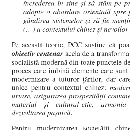
încrederea în sine și să stăm pe pr
adopte o abordare orientată spre 
gândirea sistemelor și să fie menț
(…) a contextului chinez și nevoilor
Pe această teorie, PCC susține că poat
obiectiv centenar
acela de a transforma
socialistă modernă din toate punctele de
proces care îmbină elemente care sun
modernizare a tuturor țărilor, dar care
unice pentru contextul chinez:
modern
uriașe, asigurarea prosperității comune
material și cultural-etic, armonia
dezvoltarea pașnică
.
Pentru modernizarea societății chi