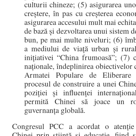
culturii chineze; (5) asigurarea uno
creștere, în pas cu creșterea econom
asigurarea accesului mult mai echitab
de bază și dezvoltarea unui sistem d
bun, pe mai multe niveluri; (6) îmb
a mediului de viață urban și rural
inițiativei “China frumoasă”; (7) c
naționale, îndeplinirea obiectivelor
Armatei Populare de Eliberare 
procesul de construire a unei Chine
poziției și influenței internațio
permită Chinei să joace un r
guvernanța globală.
Congresul PCC a acordat o atenție d
Chinei prin știință și educație, fiind 