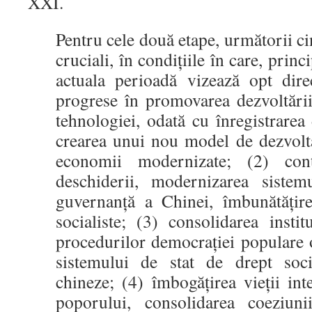
XXI.
Pentru cele două etape, următorii ci
cruciali, în condițiile în care, princ
actuala perioadă vizează opt direc
progrese în promovarea dezvoltării
tehnologiei, odată cu înregistrare
crearea unui nou model de dezvolta
economii modernizate; (2) cont
deschiderii, modernizarea sistemu
guvernanță a Chinei, îmbunătățir
socialiste; (3) consolidarea institu
procedurilor democrației populare 
sistemului de stat de drept socia
chineze; (4) îmbogățirea vieții inte
poporului, consolidarea coeziuni