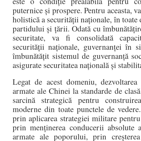
este o condiție prealabilă pentru c
puternice și prospere. Pentru aceasta, v
holistică a securității naționale, în toate
partidului și țării. Odată cu îmbunătăți
securitate, va fi consolidată capac
securității naționale, guvernanței în s
îmbunătățit sistemul de guvernanță socia
asigurate securitatea națională și stabilit
Legat de acest domeniu, dezvoltarea 
armate ale Chinei la standarde de clas
sarcină strategică pentru construire
moderne din toate punctele de vedere
prin aplicarea strategiei militare pentr
prin menținerea conducerii absolute 
armate ale poporului, prin creșterea l