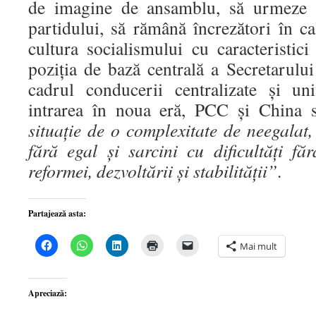
de imagine de ansamblu, să urmeze c
partidului, să rămână încrezători în cal
cultura socialismului cu caracteristici
poziția de bază centrală a Secretarulu
cadrul conducerii centralizate și un
intrarea în noua eră, PCC și China 
situație de o complexitate de neegalat,
fără egal și sarcini cu dificultăți f
reformei, dezvoltării și stabilității”
.
Partajează asta:
Dă
Dă
Dă
Dă
Dă
Mai mult
clic
clic
clic
clic
clic
pentru
pentru
pentru
pentru
pentru
a
partajare
a
a
a
partaja
pe
partaja
imprima(Se
trimite
pe
WhatsApp(Se
pe
deschide
o
Apreciază:
Facebook(Se
deschide
LinkedIn(Se
într-
legătură
deschide
într-
deschide
o
prin