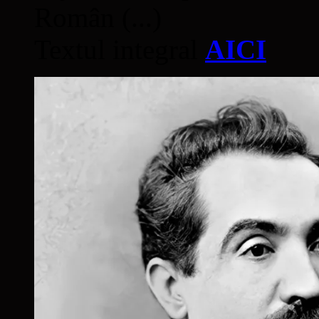
Român (...)
Textul integral
AICI