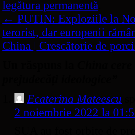
legătura permanentă
.
←
PUTIN: Exploziile la Nor
terorist, dar europenii rămân
China | Crescătorie de porci
Un răspuns la
China cere 
prejudecăți ideologice”
Ecaterina Mateescu
s
2 noiembrie 2022 la 01:
SUA au fost orbite de pre