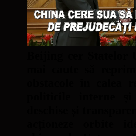
Beijing cer Statelor
mai caute să repri
obstacole în calea re
politicile interne 
deschise și transpare
acționeze orbite id