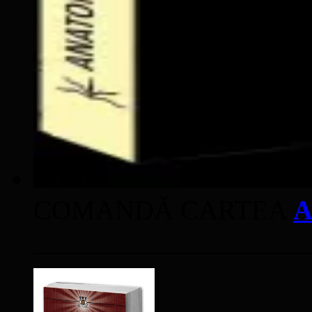
COMANDĂ CARTEA
A
____________________