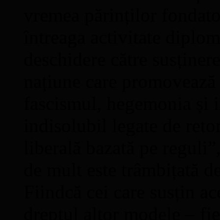
vremea părinților fondato
întreaga activitate diplom
deschidere către susținer
națiune care promovează 
fascismul, hegemonia și 
indisolubil legate de reto
liberală bazată pe reguli”
de mult este trâmbițată d
Fiindcă cei care susțin a
dreptul altor modele – fie