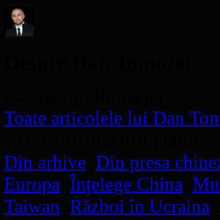
nouă)
Despre Dan Tomozei
gazetar din România
Toate articolele lui Dan T
Acest articol a fost publicat
Din arhive
,
Din presa chine
Europa
,
Înţelege China
,
Mul
Taiwan
,
Război în Ucraina
,