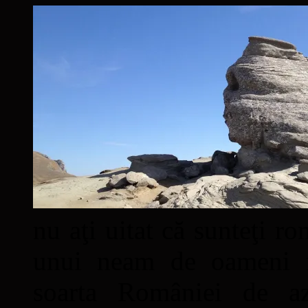
nu aţi uitat că sunteţi ro
unui neam de oameni mâ
soarta României de a