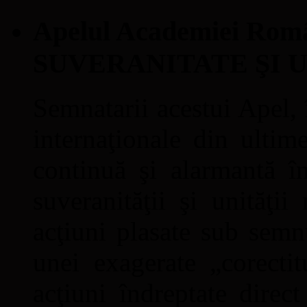
Apelul Academiei Ro
SUVERANITATE ŞI 
Semnatarii acestui Apel, î
internaţionale din ultime
continuă şi alarmantă în
suveranităţii şi unităţi
acţiuni plasate sub semn
unei exagerate „corectit
acţiuni îndreptate direc