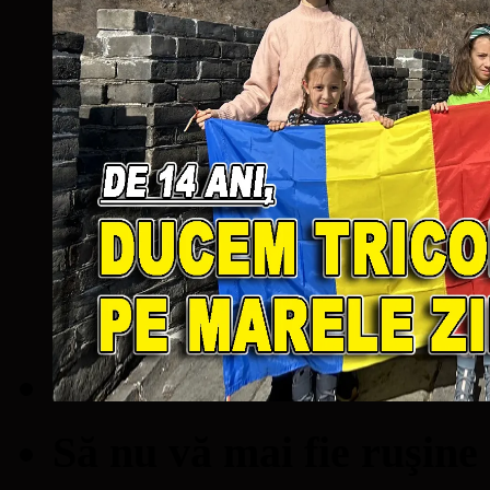
Să nu vă mai fie ruşine