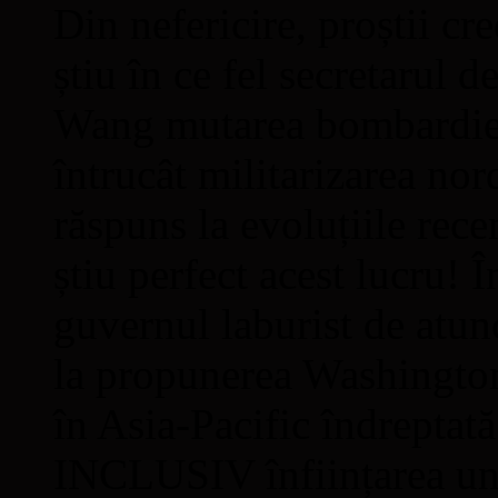
Din nefericire, proștii c
știu în ce fel secretarul d
Wang mutarea bombardiere
întrucât militarizarea nor
răspuns la evoluțiile rece
știu perfect acest lucru!
guvernul laburist de atun
la propunerea Washingtonu
în Asia-Pacific îndreptat
INCLUSIV înființarea une