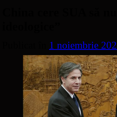
China cere SUA să nu 
ideologice”
Publicat în
1 noiembrie 20