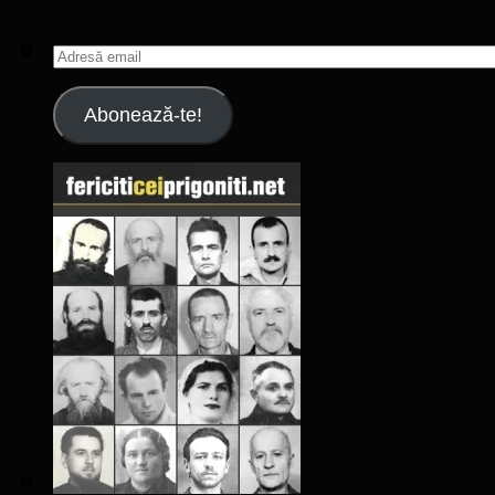
Adresă
email
Abonează-te!