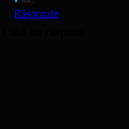
Încarc...
Răspunde
Lasă un răspuns