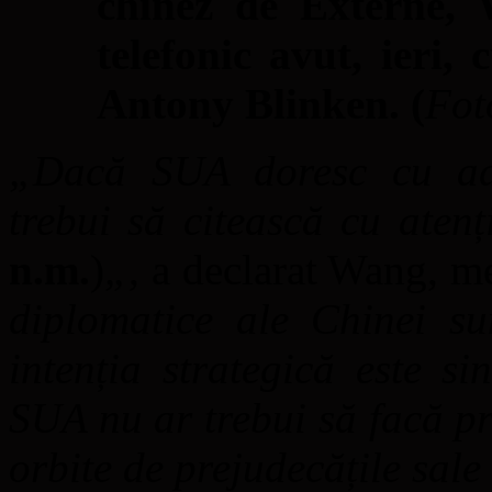
chinez de Externe, 
telefonic avut, ieri,
Antony Blinken. (
Fot
„Dacă SUA doresc cu ad
trebui să citească cu aten
n.m.
)
„,
a declarat Wang, m
diplomatice ale Chinei sun
intenția strategică este si
SUA nu ar trebui să facă pre
orbite de prejudecățile sale