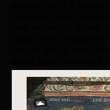
mândriei de a fi români. 
cine sunt, pe toţi cei car
care au învăţat strâmb d
român este o mândrie şi 
care au trăit şi murit pe
popor mereu încercat! (...