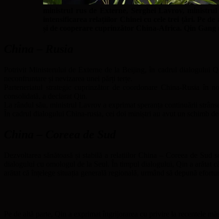
ministrul rus de Externe, Serghei Lavrov, ministrul 
intensificarea relațiilor Chinei cu cele trei țări. Pe
și de cooperare cuprinzător China-Africa. Qin Gang 
China – Rusia
Potrivit Ministerului de Externe de la Beijing, în cadrul dialogului Qi
neconfruntare și nevizarea unei părți terțe.
Parteneriatul strategic cuprinzător de coordonare China-Rusia în nou
consolidată, a declarat Qin.
La rândul său, ministrul Lavrov a exprimat speranța continuării strân
În cadrul dialogului China-rusia, cei doi miniștri au avut un schimb de 
China – Coreea de Sud
Dezvoltarea sănătoasă și stabilă a relațiilor China – Coreea de Sud se
dialogului cu omologul de la Seul. În timpul dialogului, Qin a arătat c
arătat că înțelege situația generală regională, urmând să depună efortur
Pe de altă parte, Qin a exprimat îngrijorarea cu privire la recentele mă