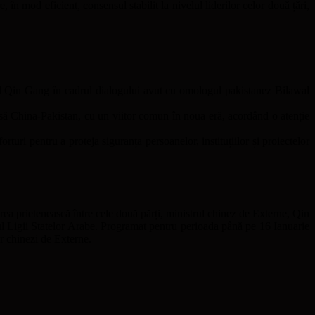
 în mod eficient, consensul stabilit la nivelul liderilor celor două țări,
trul Qin Gang în cadrul dialogului avut cu omologul pakistanez Bilawal
ânsă China-Pakistan, cu un viitor comun în noua eră, acordând o atenție
turi pentru a proteja siguranța persoanelor, instituțiilor și proiectelor
rea prietenească între cele două părți, ministrul chinez de Externe, Qin
ul Ligii Statelor Arabe. Programat pentru perioada până pe 16 Ianuarie
or chinezi de Externe.