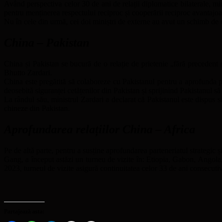
Având perspectiva celor 30 de ani de relații diplomatice bilaterale, mini
pentru menținerea respectului reciproc și cooperării reciproc avantajoa
Nu în cele din urmă, cei doi miniștri de externe au avut un schimb de op
China – Pakistan
China și Pakistan se bucură de o relație de prietenie „fără precedent
Bhutto Zardari.
China este pregătită să colaboreze cu Pakistanul pentru a aprofunda pr
deosebită siguranței cetățenilor din Pakistan și sprijinind Pakistanul să
La rândul său, ministrul Zardari a declarat că Pakistanul este dispus să
chineze din Pakistan.
Aprofundarea relațiilor China – Africa
Pe de altă parte, pentru a susține aprofundarea parteneriatul strategic
Gang, a început astăzi un turneu de vizite în: Etiopia, Gabon, Angola
2023, turneul de vizite asigură continuitatea celor 33 de ani consecutivi
Partajează asta: