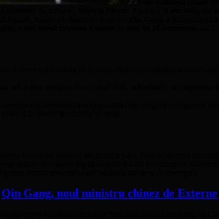
Noul ministrul chinez de 
pakistanez de externe, Bilawal Bhutto Zardari, și ministrul de su
 de altă parte, ministrul chinez de Externe, Qin Gang, a început astă
(
foto
) a fost numit ministru Externe la data de 30 Decembrie 2022.
n – Lavrov s-a subliniat că China și Rusia vor continua relațiile bilate
a eră a fost menținut la un nivel înalt, schimburile și cooperarea în
selor cooperări împreună cu noul ministru Qin, odată cu promovarea part
opinii și cu privire la criza din Ucraina.
rvește intereselor comune ale ambelor părți, fiind pe direcția generală 
ă este dispus să stabilească și să mențină o bună colaborare cu ministru
i pentru promovarea unei relații bilaterale stabile și de anvergură.
Qin Gang, noul ministru chinez de Externe
suri restrictive temporare impuse de Seul persoanelor care ajung din China