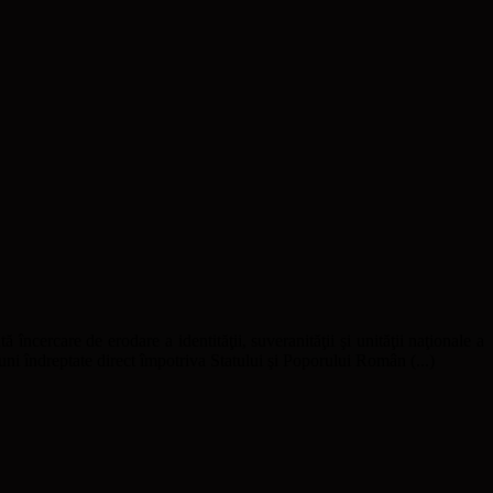
ă încercare de erodare a identităţii, suveranităţii şi unităţii naţionale a
uni îndreptate direct împotriva Statului şi Poporului Român (...)