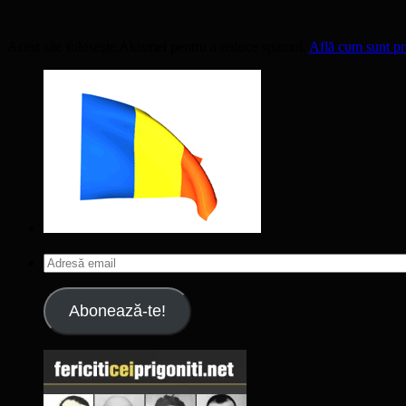
Acest site folosește Akismet pentru a reduce spamul.
Află cum sunt pro
Adresă
email
Abonează-te!