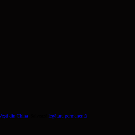
Veşti din China
. Salvează
legătura permanentă
.