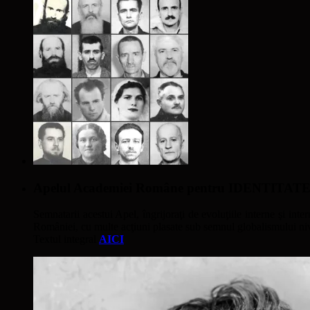
Apelul Academiei Române pentru IDENTIT
Semnatarii acestui Apel, îngrijoraţi de evoluţiile interne şi inter
României, cu multe acţiuni plasate sub semnul globalismului nivel
Textul integral
AICI