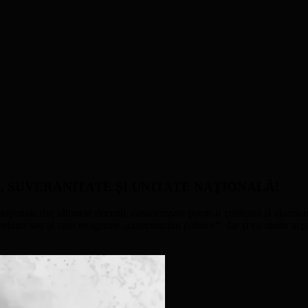
ATE, SUVERANITATE ŞI UNITATE NAŢIONALĂ!
naţionale din ultimele decenii, caracterizate printr-o continuă şi alarmant
ator sau al unei exagerate „corectitudini politice”, dar şi cu multe acţi