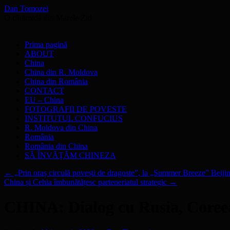
Dan Tomozei
O cărămidă din Marele Zid
Sari
Prima pagină
la
ABOUT
conținut
China
China din R. Moldova
China din România
CONTACT
EU – China
FOTOGRAFII DE POVESTE
INSTITUTUL CONFUCIUS
R. Moldova din China
România
România din China
SĂ ÎNVĂŢĂM CHINEZA
←
„Prin oraș circulă povești de dragoste”, la „Summer Breeze” Beiji
China și Cehia îmbunătățesc parteneriatul strategic
→
CHINA: Dialog cu Rusia, Coreea