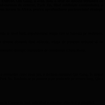
Externe, Qin Gang, a avut, luni, o serie de discuții telefonice cu
d-coreean de externe, Park Jin, fiind subliniate continuitatea și
zi un turneu în Africa, pentru aprofundarea parteneriatul strategic
rale la nivel înalt, impulsionând relația care se bazează pe nealiniere,
 diverse domenii fiind adâncite, relația de prietenie trebuind să fie
eneriatul strategic cuprinzător de coordonare China-Rusia.
a eforturilor celor două țări, a declarat ministrul Qin Gang, în timpul
l Park Jin. Bazându-se pe prezent și pe proiectele pe termen lung, Qin a
 în Coreea de Sud, solicitând o atitudine obiectivă și științifică.