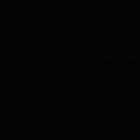
strul Park Jin a transmis așteaptarea ca ambele părți să pună în aplicare,
se.
inii și cu privire la situația peninsulei coreene.
 și unică”, cu un grad ridicat de încredere reciprocă, a declarat minis
ietenia tradițională bilaterală, pentru a construi o comunitate mai str
 adopte măsuri eficiente de securitate, a subliniat Qin.
 promoveze parteneriatul strategic de cooperare bilaterală, depunând efor
 și de cooperare cuprinzător China-Africa, dar și pentru a stimula coopera
, Benin și Egipt, urmând să ajungă și la sediul Uniunii Africane și sedi
 în care, anual, Africa a fost destinația primei vizite externe a miniștril