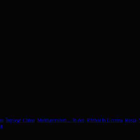
na
,
Înţelege China
,
Multilateralism ... în doi
,
Război în Ucraina
,
Rusia
,
ng