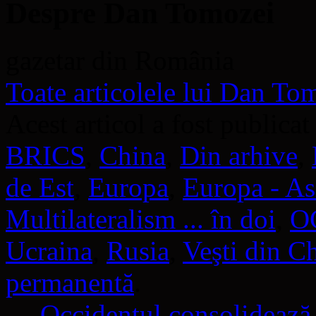
Despre Dan Tomozei
gazetar din România
Toate articolele lui Dan T
Acest articol a fost publicat
BRICS
,
China
,
Din arhive
,
de Est
,
Europa
,
Europa - As
Multilateralism ... în doi
,
O
Ucraina
,
Rusia
,
Veşti din C
permanentă
.
←
Occidentul consolidează 