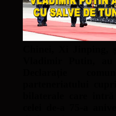
Chinei, Xi Jinping, ș
Vladimir Putin, au 
Declarație comu
parteneriatului cupri
bilaterale care intr
celei de-a 75-a anive