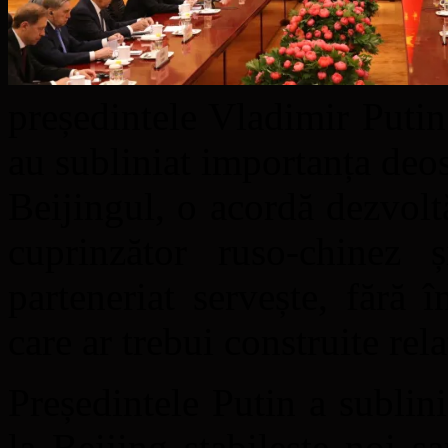
președintele Vladimir Putin 
au subliniat importanța deos
Beijingul, o acordă dezvoltă
cuprinzător ruso-chinez ș
parteneriat servește, fără
care ar trebui construite rela
Președintele Putin a subli
la Beijing stabilește noi s