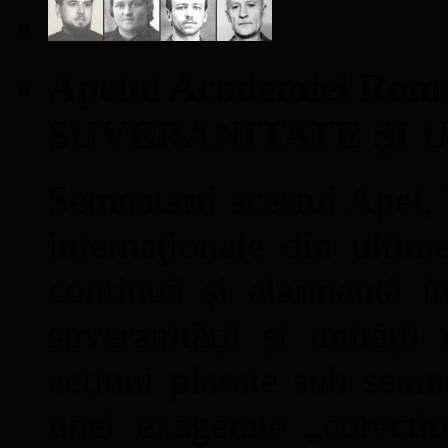
Apelul Academiei Ro
SUVERANITATE ŞI 
Semnatarii acestui Apel, î
internaţionale din ultime
continuă şi alarmantă în
suveranităţii şi unităţi
acţiuni plasate sub semn
unei exagerate „corectit