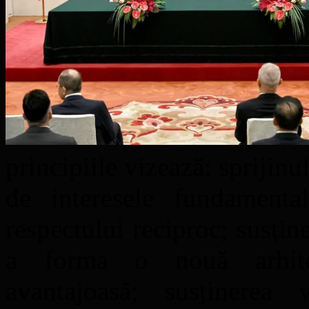
principiile vizează: sprijin
de interesele fundamenta
respectului reciproc; susțin
a forma o nouă arhite
avantajoasă; susținerea 