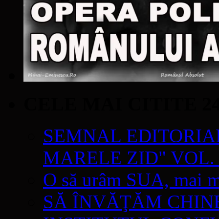
CELE MAI CITITE 2
SEMNAL EDITORIAL 
MARELE ZID" VOL. 
O să urâm SUA, mai mul
SĂ ÎNVĂŢĂM CHIN