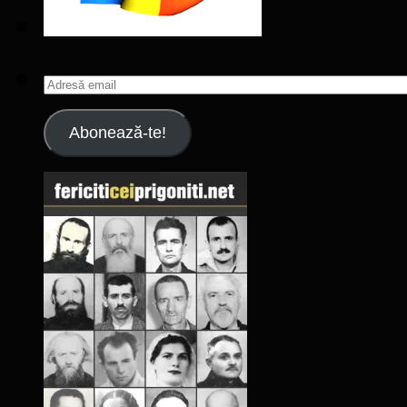
Adresă
email
Abonează-te!