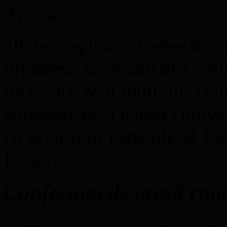
Aprilie a.c.
“Putem spune cu adevărat c
urmăresc suveranitatea? N
încercări. Mai mult, nu vede
europene de a părăsi cumva
cu greu sunt capabile să fac
Peskov.
Conferința de presă co
China și Rusia au arătat u