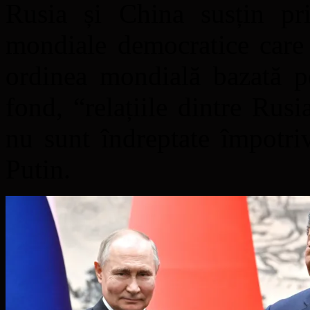
Rusia și China susțin prin
mondiale democratice care r
ordinea mondială bazată pe
fond, “relațiile dintre Rus
nu sunt îndreptate împotri
Putin.