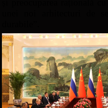
și preocuparea rațională cu 
unei noi arhitecturi de sec
durabile”.