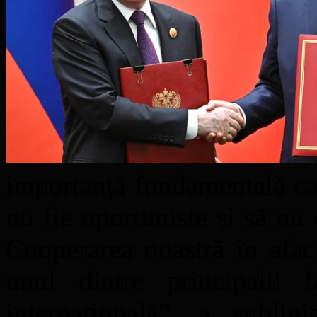
importanță fundamentală ca 
nu fie oportuniste și să nu
Cooperarea noastră în afac
unul dintre principalii f
internațională”, a sublin