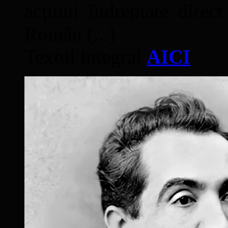
acţiuni îndreptate direc
Român (...)
Textul integral
AICI