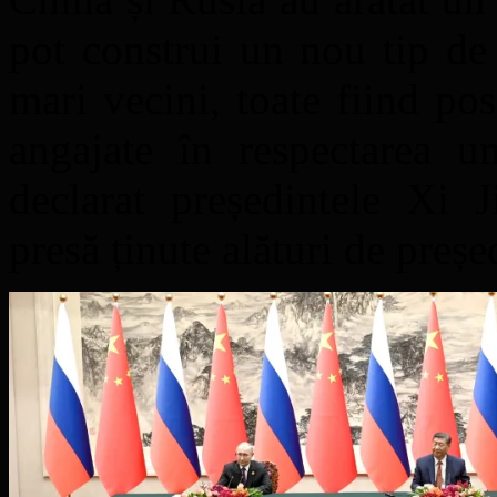
pot construi un nou tip de re
mari vecini, toate fiind po
angajate în respectarea u
declarat președintele Xi J
presă ținute alături de preș