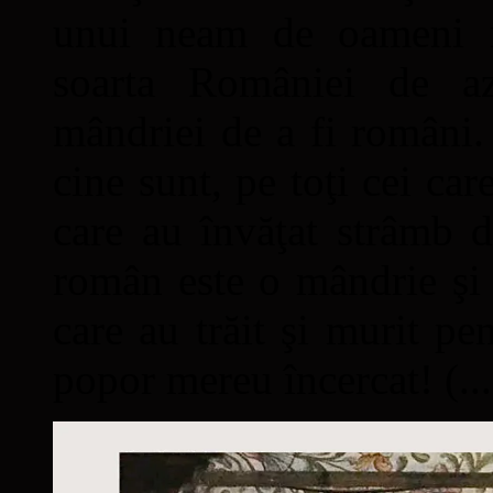
unui neam de oameni mâ
soarta României de a
mândriei de a fi români. 
cine sunt, pe toţi cei car
care au învăţat strâmb d
român este o mândrie şi 
care au trăit şi murit pe
popor mereu încercat! (...