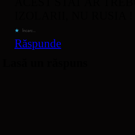
ACEST STAT AR TREB
IZOLARII, NU RUSIA !
Încarc...
Răspunde
Lasă un răspuns