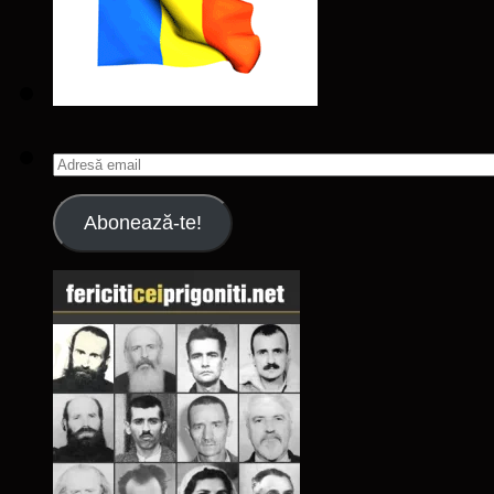
Adresă
email
Abonează-te!