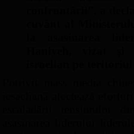
confruntării”, a decl
cuvânt al Ministerulu
la asasinarea lide
Haniyeh, vizat și 
israelian pe teritoriu
Potrivit mass media chinez
iesaeliană afectează eforturi
escaladării tensiunilor d
asasinarea liderului lider