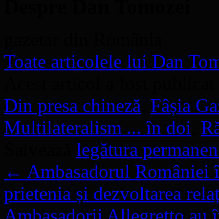
Despre Dan Tomozei
gazetar din România
Toate articolele lui Dan T
Acest articol a fost publicat
Din presa chineză
,
Fâșia Ga
Multilateralism ... în doi
,
Ră
Salvează
legătura permanen
←
Ambasadorul României î
prietenia și dezvoltarea relaț
Ambasadorii Allegretto au î