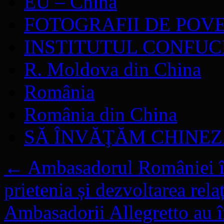
EU – China
FOTOGRAFII DE POV
INSTITUTUL CONFUC
R. Moldova din China
România
România din China
SĂ ÎNVĂŢĂM CHINE
←
Ambasadorul României î
prietenia și dezvoltarea relaț
Ambasadorii Allegretto au î