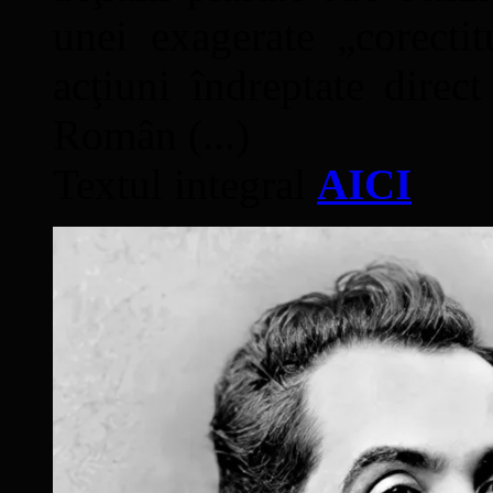
unei exagerate „corectit
acţiuni îndreptate direc
Român (...)
Textul integral
AICI