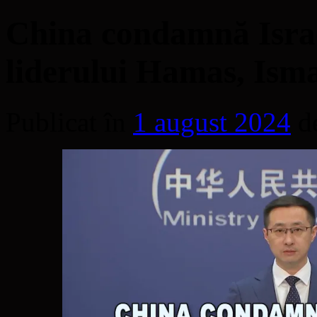
China condamnă Israe
liderului Hamas, Ism
Publicat în
1 august 2024
d