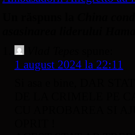
Un răspuns la
China cond
asasinarea liderului Hama
Vlad Tepes
spune:
1 august 2024 la 22:11
Si asa e bine, DAR S
DE LA CRIMELE PE C
CU APROBAREA SI AJ
OPRIT !