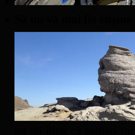
Să nu vă mai fie ruşine
nu aţi uitat că sunteţi ro