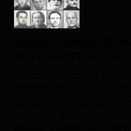
Apelul Academiei Ro
SUVERANITATE ŞI 
Semnatarii acestui Apel, î
internaţionale din ultime
continuă şi alarmantă în
suveranităţii şi unităţi
acţiuni plasate sub semn