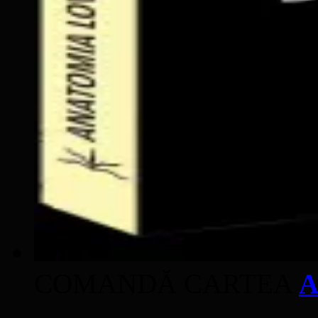
COMANDĂ CARTEA
A
____________________