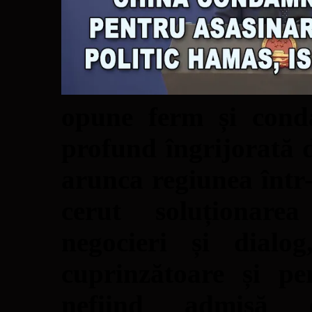
opune ferm și conda
profund îngrijorată d
arunca regiunea într
cerut soluționare
negocieri și dialo
cuprinzătoare și p
nefiind admisă es