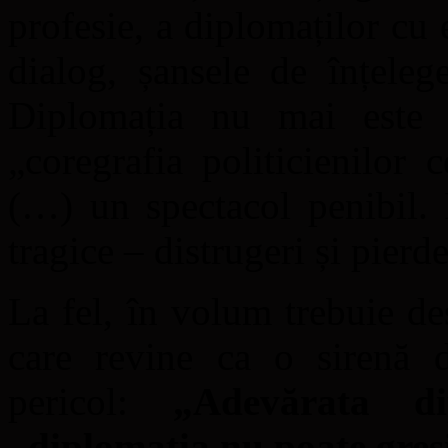
profesie, a diplomaților cu 
dialog, șansele de înțelege
Diplomația nu mai este 
„coregrafia politicienilor
(…) un spectacol penibil. I
tragice – distrugeri și pierd
La fel, în volum trebuie de
care revine ca o sirenă d
pericol:
„Adevărata d
„diplomația nu poate greș