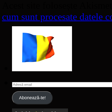
Acest site folosește Akisme
cum sunt procesate datele co
Adresă
email
Abonează-te!