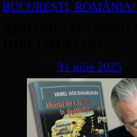
BUCUREȘTI, ROMÂNIA
Apel către Occident
DIPLOMAȚIA!
Publicat în
31 iulie 2025
de