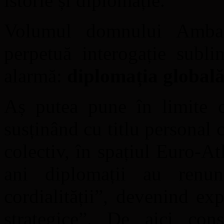
istorie și diplomație.
Volumul domnului Ambasa
perpetuă interogație subli
alarmă:
diplomația globală 
Aș putea pune în limite c
susținând cu titlu personal c
colectiv, în spațiul Euro-At
ani diplomații au renu
cordialității”, devenind ex
strategice”. De aici cons