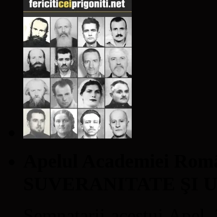
Apelul Academiei Ro
SUVERANITATE ŞI 
Semnatarii acestui Apel, î