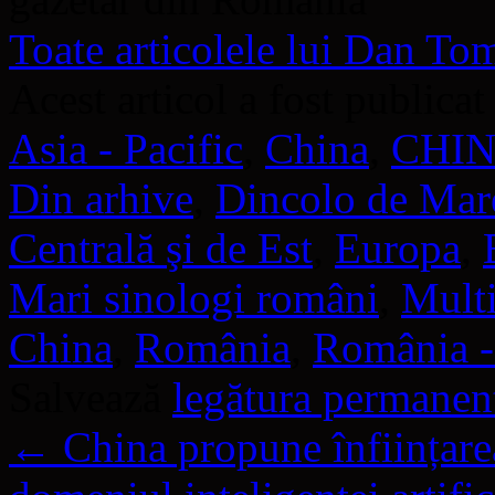
Toate articolele lui Dan T
Acest articol a fost publicat
Asia - Pacific
,
China
,
CHIN
Din arhive
,
Dincolo de Mar
Centrală şi de Est
,
Europa
,
Mari sinologi români
,
Multi
China
,
România
,
România -
Salvează
legătura permanen
←
China propune înființarea