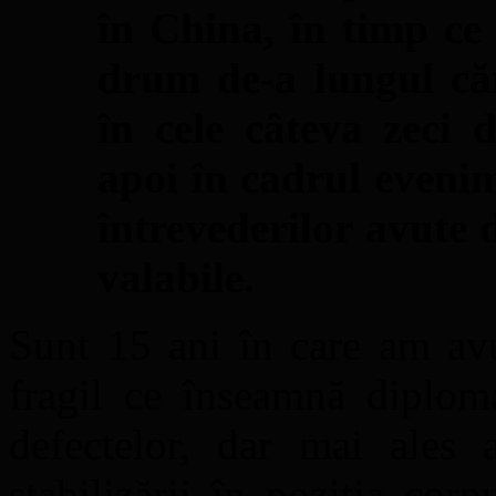
în China, în timp ce
drum de-a lungul căru
în cele câteva zeci d
apoi în cadrul evenime
întrevederilor avute 
valabile.
Sunt 15 ani în care am avu
fragil ce înseamnă diplomaț
defectelor, dar mai ales a
stabilizării în poziția cor