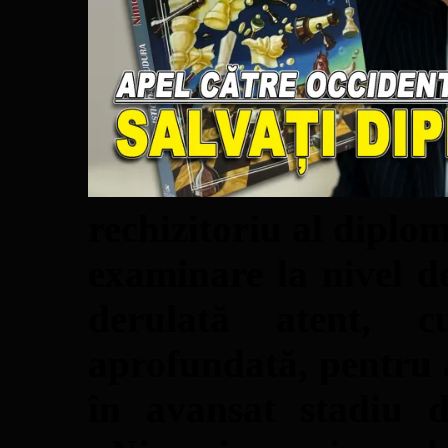
rechizitoriu al diplom
examinare la nivel d
derulată atent, c
aprofundată, pentru a
în avansat stadiu d