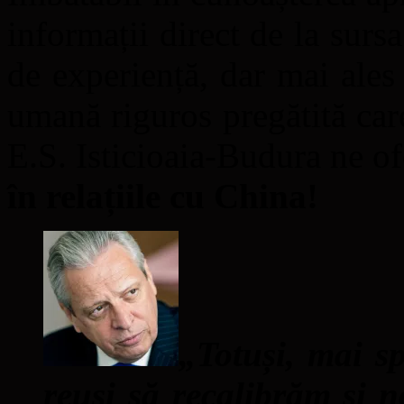
informații direct de la sursa
de experiență, dar mai ales 
umană riguros pregătită ca
E.S. Isticioaia-Budura ne o
în relațiile cu China!
„Totuși, mai s
reuși să recalibrăm și 