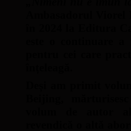
„Nimeni nu e imun la
Ambasadorul Viorel I
în 2024 la Editura 
este o continuare a 
pentru cei care prac
înțeleagă.
Deși am primit volum
Beijing, mărturisesc
volum de autor al
revendică o altă abor