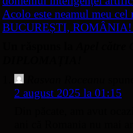
domeniul inteligenței artific
Acolo este neamul meu ce
BUCUREȘTI, ROMÂNIA
Un răspuns la
Apel către
DIPLOMAȚIA!
Rasvan Roceanu
spun
2 august 2025 la 01:15
Din păcate, am avut ocazi
ani că Romania nu mai are