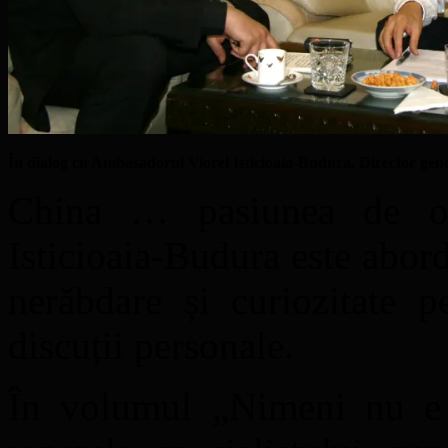
În dialog cu Ambasadorul Viorel Isticioaia-Budura, Director gen
China … pasiunea de o 
Isticioaia-Budura este abor
nerăbdare și curiozitate p
discuții personale.
În volumul „Nimeni nu e 