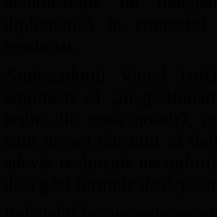
demonstrație de indepen
diplomatică în concertul
tensionat.
Ambasadorul Viorel Istic
argument că „în gestionare
ieșim din zona noastră, eu
cum ne-am obișnuit să defi
adevăr realmente neconfortab
de a găsi formule de depășir
Imbatabil în cunoașterea apr