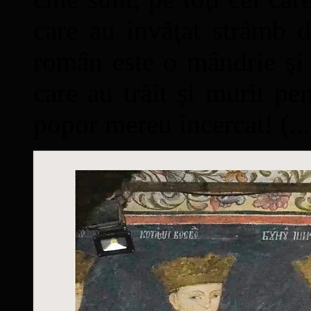
care au învăţat strâmb d
român este o mândrie şi 
care au trăit şi murit pe
popor mereu încercat! (...