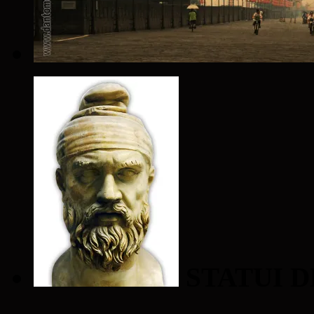
STATUI D
____________________