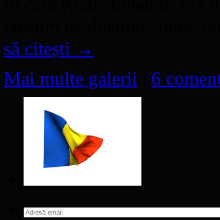
în care Klaus Iohannis era 
costum de doamne-ajută, fă
să citești
→
Mai multe galerii
|
6 coment
Adresă
email