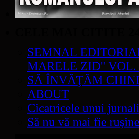
CELE MAI CITITE 2
SEMNAL EDITORIAL 
MARELE ZID" VOL. 
SĂ ÎNVĂŢĂM CHIN
ABOUT
Cicatricele unui jurnal
Să nu vă mai fie rușine