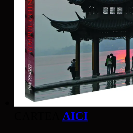
CARTEA
AICI
____________________