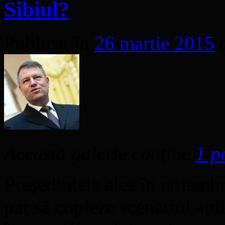
Sibiul?
Publicat în
26 martie 2015
Această galerie conține
1 p
Preşedintele ales în noiembr
par să copieze scenariul apl