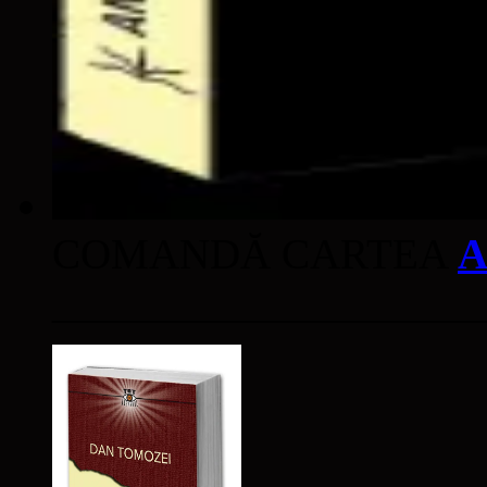
COMANDĂ CARTEA
A
____________________