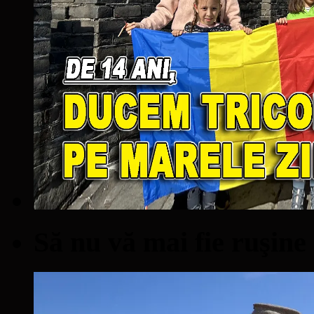
Să nu vă mai fie ruşine