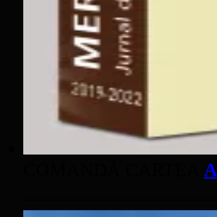
COMANDĂ CARTEA
A
____________________