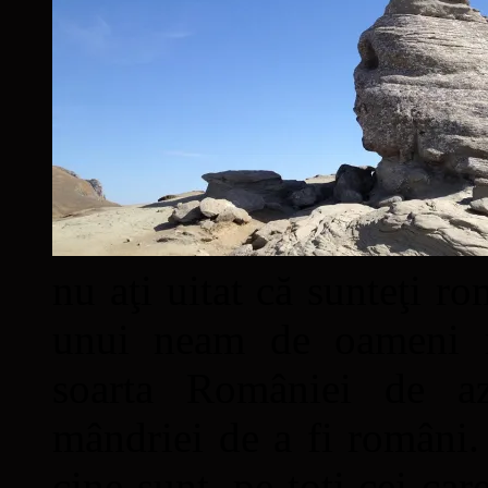
nu aţi uitat că sunteţi ro
unui neam de oameni mâ
soarta României de a
mândriei de a fi români. 
cine sunt, pe toţi cei car