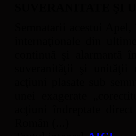
SUVERANITATE ŞI 
Semnatarii acestui Apel, î
internaţionale din ultime
continuă şi alarmantă în
suveranităţii şi unităţi
acţiuni plasate sub semn
unei exagerate „corectit
acţiuni îndreptate direc
Român (...)