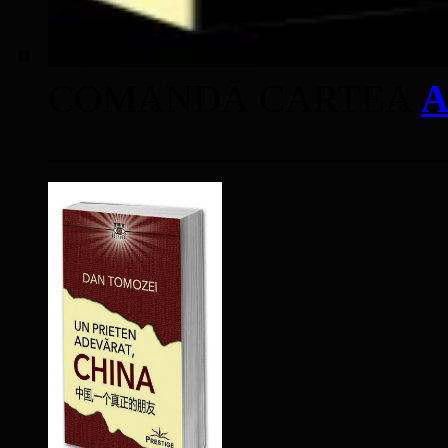
COMANDĂ CARTEA
A
____________________