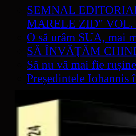
SEMNAL EDITORIAL 
MARELE ZID" VOL. 
O să urâm SUA, mai mul
SĂ ÎNVĂŢĂM CHIN
Să nu vă mai fie rușine
Președintele Iohannis 