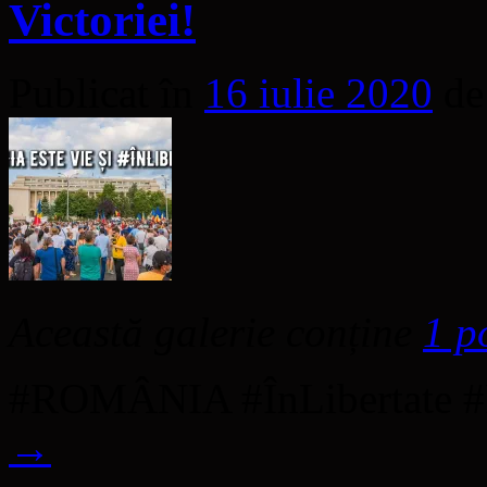
Victoriei!
Publicat în
16 iulie 2020
de
Această galerie conține
1 p
#ROMÂNIA #ÎnLibertate #P
→