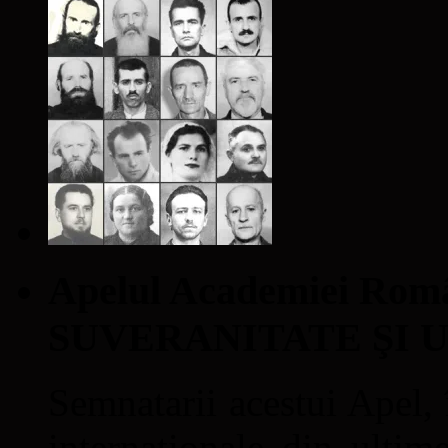
Apelul Academiei Ro
SUVERANITATE ŞI 
Semnatarii acestui Apel, î
internaţionale din ultime