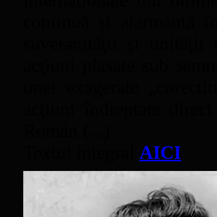
continuă şi alarmantă în
suveranităţii şi unităţi
acţiuni plasate sub semn
unei exagerate „corectit
acţiuni îndreptate direc
Român (...)
Textul integral
AICI