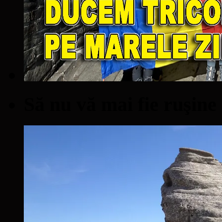
Să nu vă mai fie ruşine