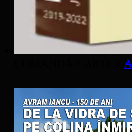
COMANDĂ CARTEA
A
____________________