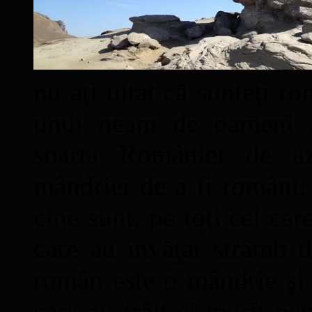
nu aţi uitat că sunteţi ro
unui neam de oameni mâ
soarta României de a
mândriei de a fi români. 
cine sunt, pe toţi cei car
care au învăţat strâmb d
român este o mândrie şi 
care au trăit şi murit pe