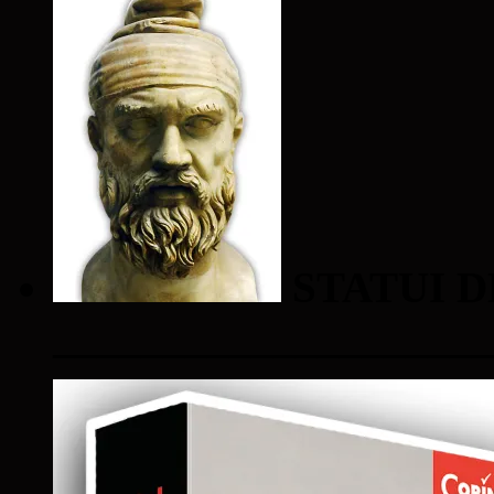
STATUI D
____________________