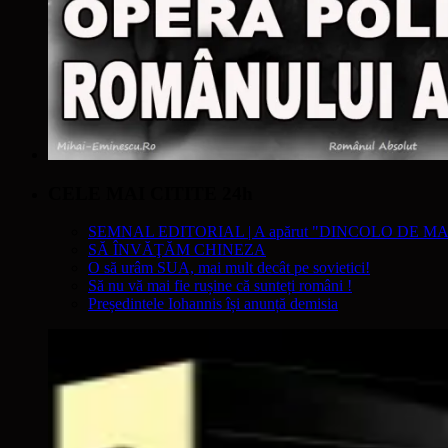
CELE MAI CITITE 24h
SEMNAL EDITORIAL | A apărut "DINCOLO DE MA
SĂ ÎNVĂŢĂM CHINEZA
O să urâm SUA, mai mult decât pe sovietici!
Să nu vă mai fie rușine că sunteți români !
Președintele Iohannis își anunță demisia