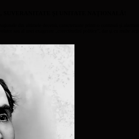
ATE, SUVERANITATE ŞI UNITATE NAŢIONALĂ!
naţionale din ultimele decenii, caracterizate printr-o continuă şi alarmant
ator sau al unei exagerate „corectitudini politice”, dar şi cu multe acţi