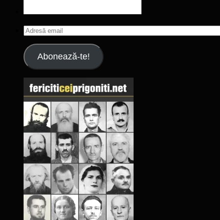
Adresă
email
Abonează-te!