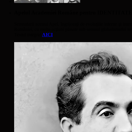
Apelul Academiei Române pentru IDENTIT
Semnatarii acestui Apel, îngrijoraţi de evoluţiile interne şi inter
României, cu multe acţiuni plasate sub semnul globalismului nivel
Textul integral
AICI