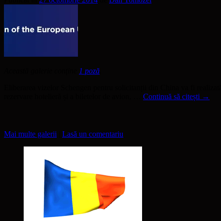
Această galerie conține
1 poză
.
Eliberarea vizelor Schengen pentru solicitanții din China va fi realiza
rezervare hotelieră și a biletelor de avion, …
Continuă să citești
→
Mai multe galerii
|
Lasă un comentariu