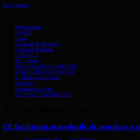
Dan Tomozei
O cărămidă din Marele Zid
Sari
Prima pagină
la
ABOUT
conținut
China
China din R. Moldova
China din România
CONTACT
EU – China
FOTOGRAFII DE POVESTE
INSTITUTUL CONFUCIUS
R. Moldova din China
România
România din China
SĂ ÎNVĂŢĂM CHINEZA
Arhive etichetă:
viză
UE facilitează procedurile de acordare a v
Publicat în
27 octombrie 2014
de
Dan Tomozei