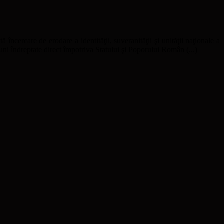
ă încercare de erodare a identităţii, suveranităţii şi unităţii naţionale a
uni îndreptate direct împotriva Statului şi Poporului Român (...)