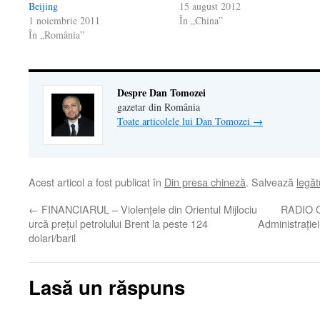
Beijing
15 august 2012
1 noiembrie 2011
În „China”
În „România”
Despre Dan Tomozei
gazetar din România
Toate articolele lui Dan Tomozei
→
Acest articol a fost publicat în
Din presa chineză
. Salvează
legă
←
FINANCIARUL – Violenţele din Orientul Mijlociu
RADIO C
urcă preţul petrolului Brent la peste 124
Administraţiei
dolari/baril
Lasă un răspuns