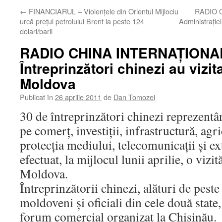
←
FINANCIARUL – Violenţele din Orientul Mijlociu
RADIO C
urcă preţul petrolului Brent la peste 124
Administraţiei
dolari/baril
RADIO CHINA INTERNAŢIONA
Întreprinzători chinezi au vizi
Moldova
Publicat în
26 aprilie 2011
de
Dan Tomozei
30 de întreprinzători chinezi reprezentâ
pe comerţ, investiţii, infrastructură, agri
protecţia mediului, telecomunicaţii şi ex
efectuat, la mijlocul lunii aprilie, o vizi
Moldova.
Întreprinzătorii chinezi, alături de pest
moldoveni şi oficiali din cele două state,
forum comercial organizat la Chişinău.