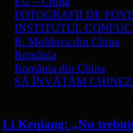
EU – China
FOTOGRAFII DE POV
INSTITUTUL CONFUC
R. Moldova din China
România
România din China
SĂ ÎNVĂŢĂM CHINE
Arhive categorie:
AN
Li Keqiang: „Nu trebuie 