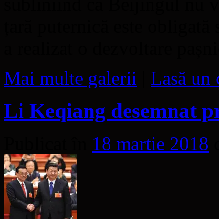
subliniind că Beijingul nu v
țară puternică este obligat
a realizat o dezvoltare paș
Mai multe galerii
|
Lasă un 
Li Keqiang desemnat pr
Publicat în
18 martie 2018