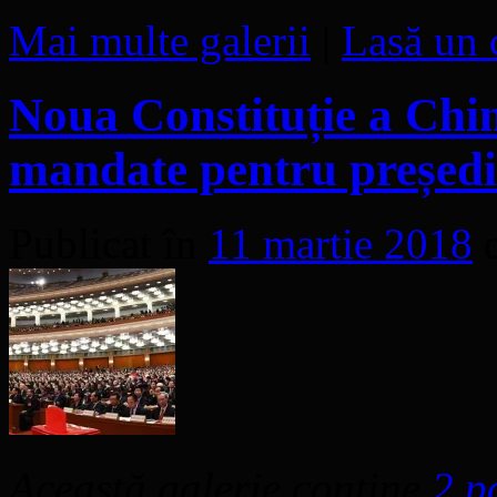
Mai multe galerii
|
Lasă un 
Noua Constituție a Chin
mandate pentru președin
Publicat în
11 martie 2018
Această galerie conține
2 p