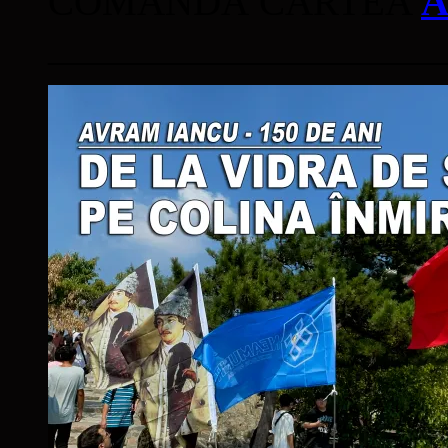
COMANDĂ CARTEA
A
____________________