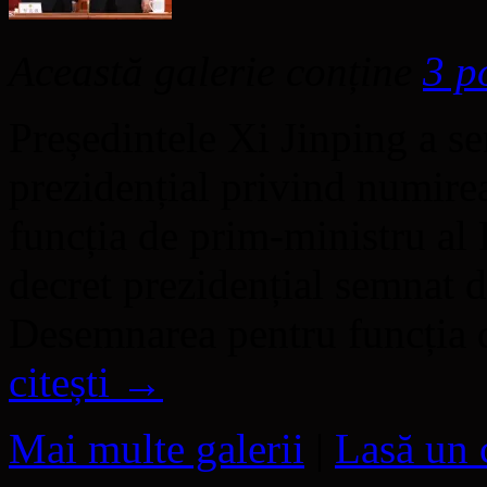
Această galerie conține
3 p
Președintele Xi Jinping a s
prezidențial privind numirea
funcția de prim-ministru al 
decret prezidențial semnat de
Desemnarea pentru funcția 
citești
→
Mai multe galerii
|
Lasă un 