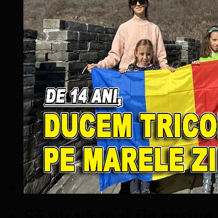
Să nu vă mai fie ruşine