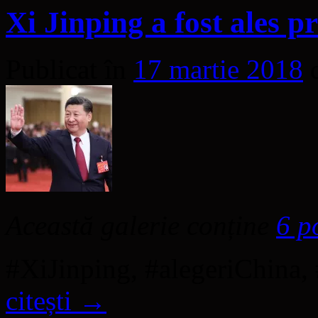
Xi Jinping a fost ales p
Publicat în
17 martie 2018
Această galerie conține
6 p
#XiJinping, #alegeriChina
citești
→