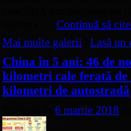
care SUA vor declanșa un ră
întoarce …
Continuă să cite
Mai multe galerii
|
Lasă un 
China în 5 ani: 46 de no
kilometri cale ferată de
kilometri de autostradă
Publicat în
6 martie 2018
d