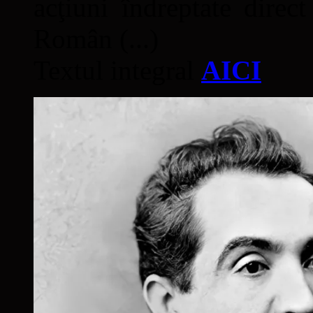
acţiuni îndreptate direc
Român (...)
Textul integral
AICI