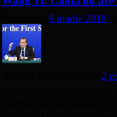
Wang Yi: China nu are i
Publicat în
9 martie 2018
d
Această galerie conține
2 p
China nu are nevoie și nici i
internațional al Statelor Uni
ministrul chinez de externe, 