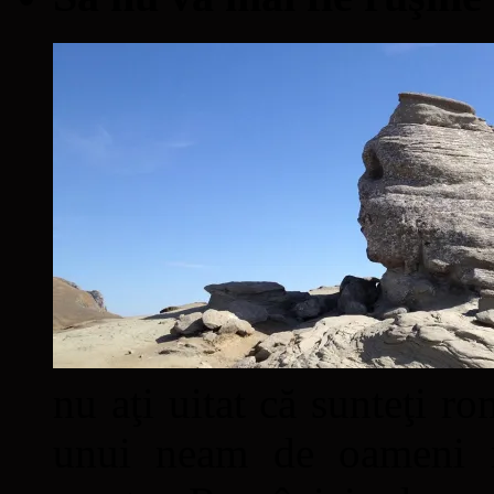
nu aţi uitat că sunteţi ro
unui neam de oameni mâ