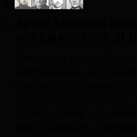
Apelul Academiei Ro
SUVERANITATE ŞI 
Semnatarii acestui Apel, î
internaţionale din ultime
continuă şi alarmantă în
suveranităţii şi unităţi
acţiuni plasate sub semn
unei exagerate „corectit