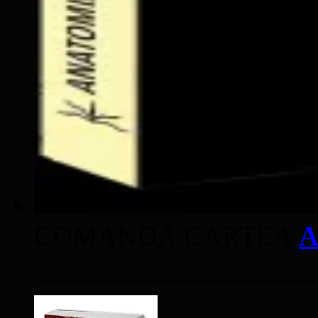
COMANDĂ CARTEA
A
____________________