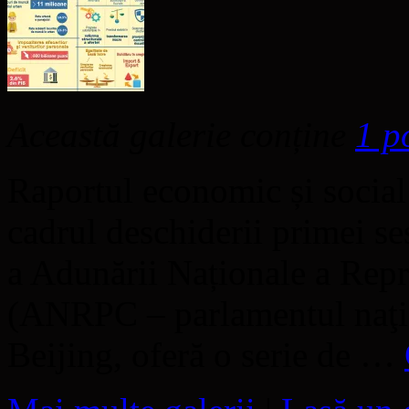
Această galerie conține
1 p
Raportul economic și social
cadrul deschiderii primei ses
a Adunării Naționale a Repr
(ANRPC – parlamentul naţion
Beijing, oferă o serie de …