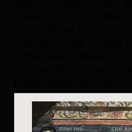
soarta României de a
mândriei de a fi români. 
cine sunt, pe toţi cei car
care au învăţat strâmb d
român este o mândrie şi 
care au trăit şi murit pe
popor mereu încercat! (...