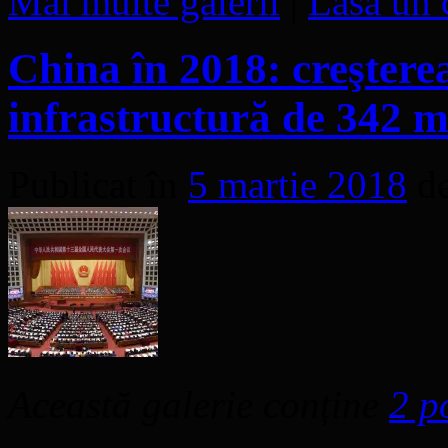
Mai multe galerii
|
Lasă un 
China în 2018: creşterea
infrastructură de 342 
Publicat în
5 martie 2018
d
Această galerie conține
2 p