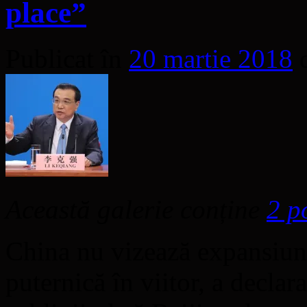
place”
Publicat în
20 martie 2018
Această galerie conține
2 p
China nu vizează expansiun
puternică în viitor, a decla