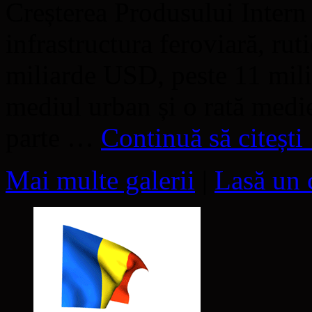
Creșterea Produsului Intern 
infrastructura feroviară, rut
miliarde USD, peste 11 mili
mediul urban și o rată medi
parte …
Continuă să citești
Mai multe galerii
|
Lasă un 