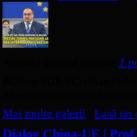
Această galerie conține
1 p
#China #UE #CristianTerh
#ReuniuneaInterparlamenta
Mai multe galerii
|
Lasă un 
Dialog China-UE | Prof.