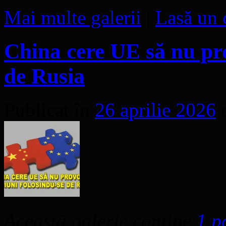
Mai multe galerii
|
Lasă un 
China cere UE să nu pro
de Rusia
Publicat în
26 aprilie 2026
Această galerie conține
1 p