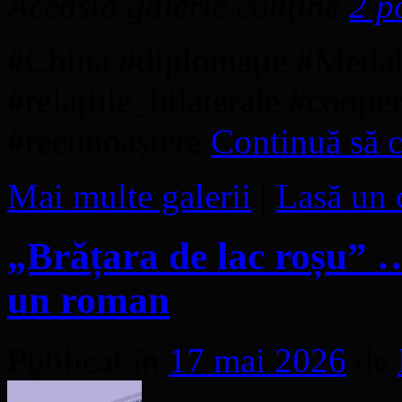
Această galerie conține
2 p
#China #diplomație #Medal
#relațiile_bilaterale #coope
#recunoaștere
Continuă să c
Mai multe galerii
|
Lasă un 
„Brățara de lac roșu” …
un roman
Publicat în
17 mai 2026
de