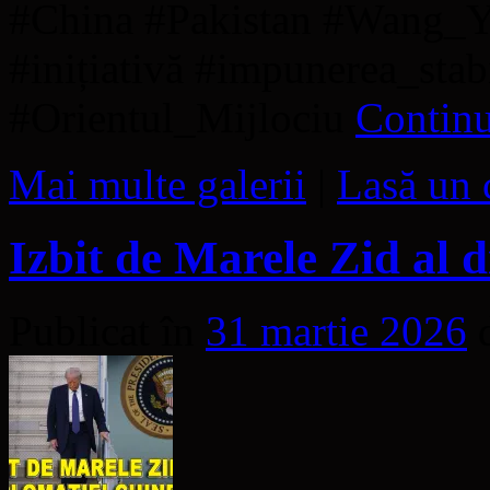
#China #Pakistan #Wang_
#inițiativă #impunerea_stab
#Orientul_Mijlociu
Continu
Mai multe galerii
|
Lasă un 
Izbit de Marele Zid al d
Publicat în
31 martie 2026