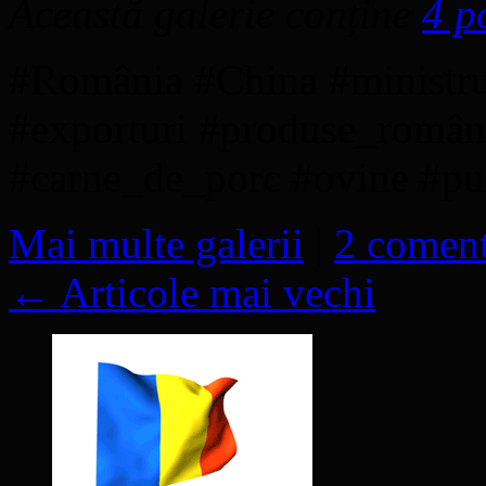
Această galerie conține
4 p
#România #China #ministru
#exporturi #produse_româ
#carne_de_porc #ovine #p
Mai multe galerii
|
2 coment
←
Articole mai vechi