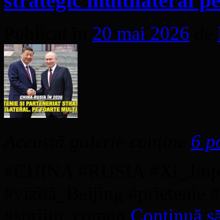
strategic multilateral p
Publicat în
20 mai 2026
de
Această galerie conține
6 p
#CHINA #RUSIA #Xi_Jinpi
#vizită_Beijing #prietenie 
#sprijin_comun
Continuă să