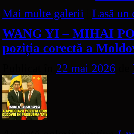
Mai multe galerii
|
Lasă un 
WANG YI – MIHAI POP
poziția corectă a Mold
Publicat în
22 mai 2026
de
Această galerie conține
1 p