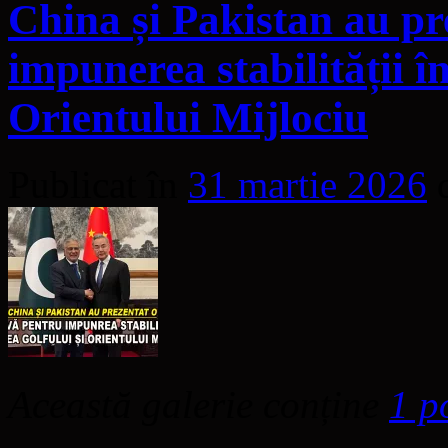
China și Pakistan au pre
impunerea stabilității î
Orientului Mijlociu
Publicat în
31 martie 2026
Această galerie conține
1 p