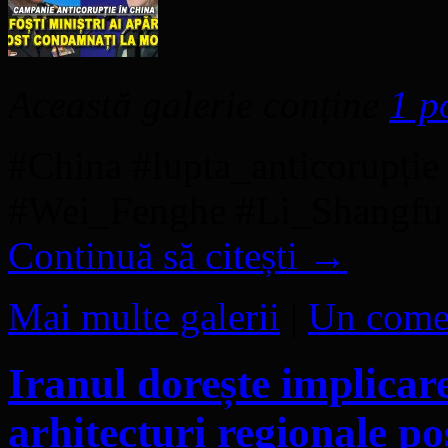
Această galerie conține
1 p
#China #lupta_anticorupție
#Wei_Fenghe #Li_Shangfu 
Continuă să citești
→
Mai multe galerii
|
Un come
Iranul dorește implicare
arhitecturi regionale po