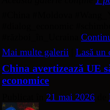
#China #Moldova #Wang_Y
#dialog_economic #schimbu
#război_în_Ucraina
Continu
Mai multe galerii
|
Lasă un 
China avertizează UE să
economice
Publicat în
21 mai 2026
de