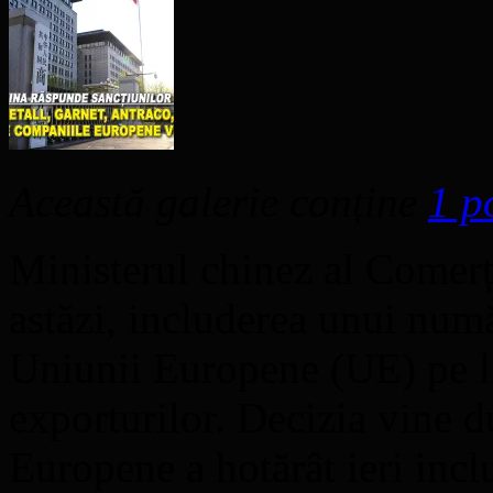
Această galerie conține
1 p
Ministerul chinez al Come
astăzi, includerea unui num
Uniunii Europene (UE) pe lis
exporturilor. Decizia vine 
Europene a hotărât ieri inc