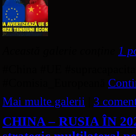
Această galerie conține
1 p
#China #UE #supracapacita
#Comisia_Europeană
Conti
Mai multe galerii
|
3 coment
CHINA – RUSIA ÎN 2026 