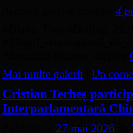
Această galerie conține
4 p
#Diana_Tivu #Beijing_20
#Târgul_internațional_de_ca
#România #lumea_cărților
Mai multe galerii
|
Un come
Cristian Terheș particip
Interparlamentară Ch
Publicat în
27 mai 2026
de