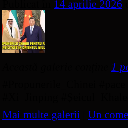
Publicat în
14 aprilie 2026
Această galerie conține
1 p
#Propunerile_Chinei #pace 
#Xi_Jinping #Șeicul_Khal
Mai multe galerii
|
Un come