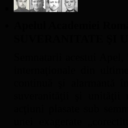
Apelul Academiei Ro
SUVERANITATE ŞI 
Semnatarii acestui Apel, î
internaţionale din ultime
continuă şi alarmantă în
suveranităţii şi unităţi
acţiuni plasate sub semn
unei exagerate „corectit