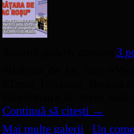
Această galerie conține
3 p
#Brățara_de_lac_roșu #Vior
#Tania_Isticioaia_Budura 
#diplomația_la_nivel_înal
Continuă să citești
→
Mai multe galerii
|
Un come