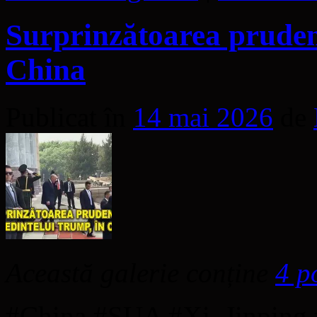
Surprinzătoarea pruden
China
Publicat în
14 mai 2026
de
Această galerie conține
4 p
#China #SUA #Xi_Jinping