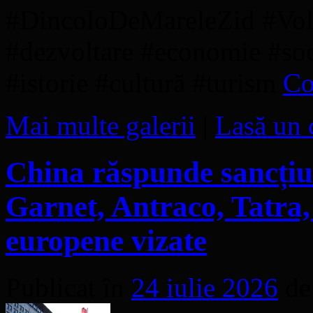
#DincoloDeMareleZid #Vol
#dezvoltare #economie #soci
#istorie #cultură #turism
Co
Mai multe galerii
|
Lasă un 
China răspunde sancțiu
Garnet, Antraco, Tatra,
europene vizate
Publicat în
24 iulie 2026
de