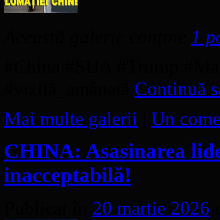
Această galerie conține
1 p
#China #SUA #Trump #Mare
#vizită_amânată
Continuă să
Mai multe galerii
|
Un come
CHINA: Asasinarea lider
inacceptabilă!
Publicat în
20 martie 2026