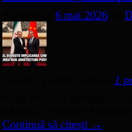
Publicat în
6 mai 2026
de
D
Această galerie conține
1 p
#Iran #Chinei #arhitectura
#Abbas_Araghchi #negocie
Continuă să citești
→