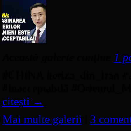
Această galerie conține
1 p
#CHINA #criza_din_Iran #as
#inacceptabilă #Orientul_M
citești
→
Mai multe galerii
|
3 coment