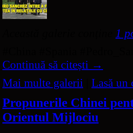
Această galerie conține
1 p
#China #Spania #Pedro_S
Continuă să citești
→
Mai multe galerii
|
Lasă un 
Propunerile Chinei pentr
Orientul Mijlociu