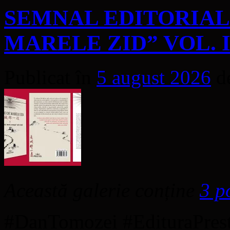
SEMNAL EDITORIAL |
MARELE ZID” VOL. 
Publicat în
5 august 2026
d
Această galerie conține
3 p
#DanTomozei #EdituraPres