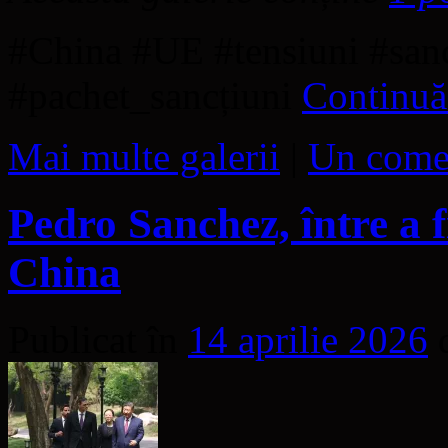
#China #UE #tensiuni #sanc
#pachet_sancțiuni
Continuă 
Mai multe galerii
|
Un come
Pedro Sanchez, între a fi
China
Publicat în
14 aprilie 2026