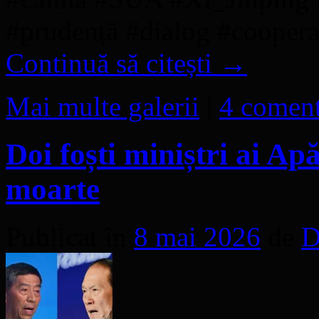
#prudență #dialog #cooperar
Continuă să citești
→
Mai multe galerii
|
4 coment
Doi foști miniștri ai Ap
moarte
Publicat în
8 mai 2026
de
D