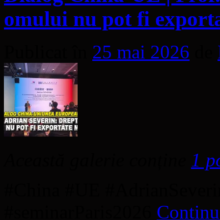
omului nu pot fi export
Publicat în
25 mai 2026
de
Această galerie conține
1 p
#China #UE #AdrianSeveri
#seminarParis2026
Continuă