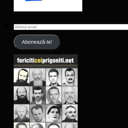
Adresă
email
Abonează-te!