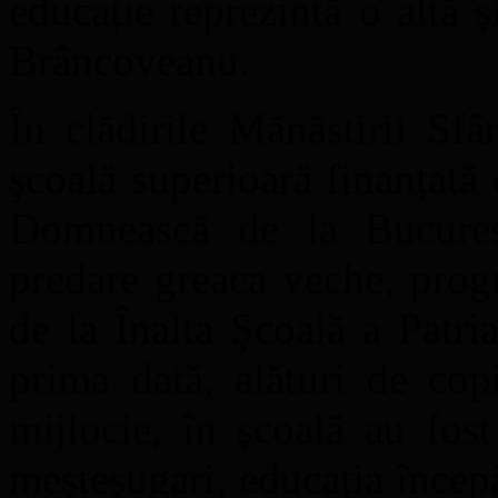
educație reprezintă o altă 
Brâncoveanu.
În clădirile Mănăstirii Sfâ
şcoală superioară finanțat
Domnească de la Bucureş
predare greaca veche, prog
de la Înalta Şcoală a Patri
prima dată, alături de copi
mijlocie, în școală au fost
meşteşugari, educația încep