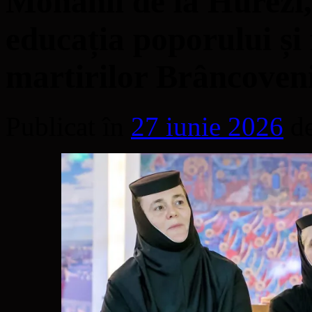
Monahii de la Hurezi,
educația poporului și 
martirilor Brâncoven
Publicat în
27 iunie 2026
d