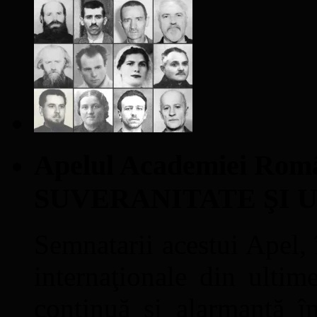
Apelul Academiei Ro
SUVERANITATE ŞI 
Semnatarii acestui Apel, î
internaţionale din ultime
continuă şi alarmantă în