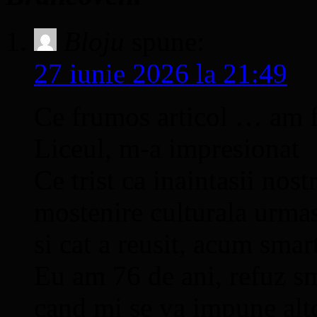
Bloju
spune:
27 iunie 2026 la 21:49
Ce frumos articol … am f
Liceul, m-a impresionat
Ce trist ca inaintasii nost
mostenire culturala urma
si cat a reusit, acum smar
Eu am 76 de ani, refuz sm
cand mi se va impune altc