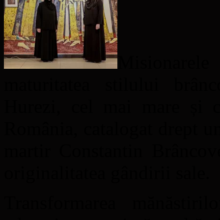
Misionarele
maturitatea stilului brân
Hurezi, cel mai mare și 
România, catalogat drept un
martir Constantin Brâncove
originalitatea gândirii sale.
Transformarea mănăstiril