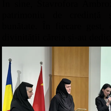
În sine, Stavrofora Ambro
patrimoniu de credință 
bunătate. În fiecare gest,
divinității căreia și-au dedic