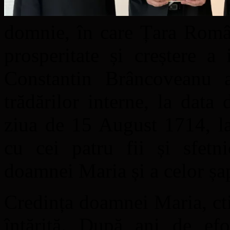
domnie, în care Țara Româ
prosperitate și creștere a
Constantin Brâncoveanu 
trădărilor interne, la dat
ziua de 15 August 1714, la 
cu cei patru fii și sfetn
doamnei Maria și a celor șap
Credința doamnei Maria, ctit
întărită. După ani de efor