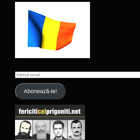
Adresă
email
Abonează-te!