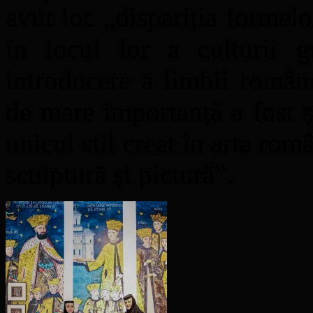
avut loc „dispariția formelo
în locul lor a culturii g
introducere a limbii român
de mare importanță a fost ș
unicul stil creat în arta rom
sculptură și pictură”.