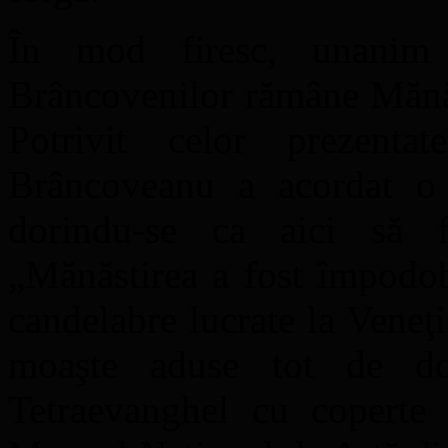
În mod firesc, unanim re
Brâncovenilor rămâne Mănăs
Potrivit celor prezenta
Brâncoveanu a acordat o a
dorindu-se ca aici să fi
„Mănăstirea a fost împodob
candelabre lucrate la Veneţi
moaşte aduse tot de d
Tetraevanghel cu coperte 