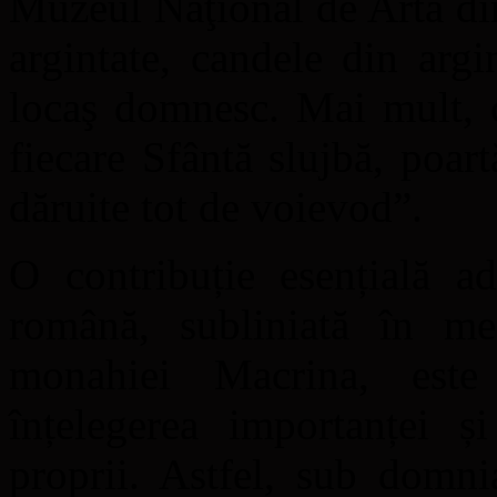
Muzeul Naţional de Artă din
argintate, candele din argi
locaş domnesc. Mai mult, c
fiecare Sfântă slujbă, poart
dăruite tot de voievod”.
O contribuție esențială a
română, subliniată în me
monahiei Macrina, este
înțelegerea importanței și
proprii. Astfel, sub domn