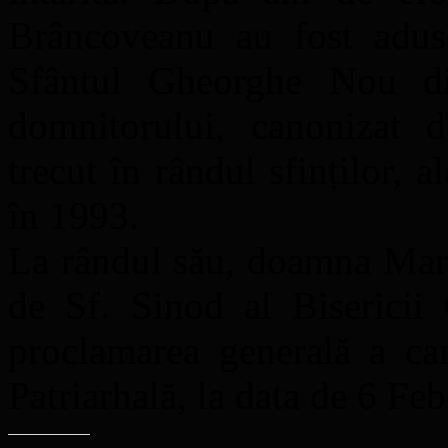
Brâncoveanu au fost aduse
Sfântul Gheorghe Nou din
domnitorului, canonizat 
trecut în rândul sfinților, a
în 1993.
La rândul său, doamna Mari
de Sf. Sinod al Bisericii
proclamarea generală a can
Patriarhală, la data de 6 Fe