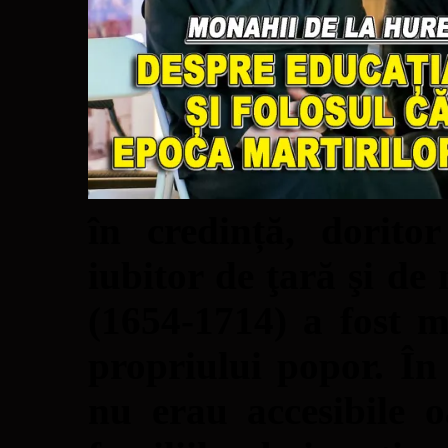
în credință, dorito
iubitor de ţară şi d
(1654-1714) a fost 
propriului popor. În 
nu erau accesibile 