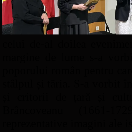
celui de-al doilea evenime
margine de lume s-a vorbit
poporului român pentru care
stâlpul și tăria. S-a vorbit 
și critorii de țară și cul
Brâncoveanu (1661-17
reprezentative imagini ale i