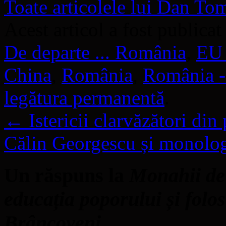
Toate articolele lui Dan T
Acest articol a fost publicat
De departe ... România
,
EU 
China
,
România
,
România -
legătura permanentă
.
←
Istericii clarvăzători din
Călin Georgescu și monologu
Un răspuns la
Monahii de 
educația poporului și folos
Brâncoveni