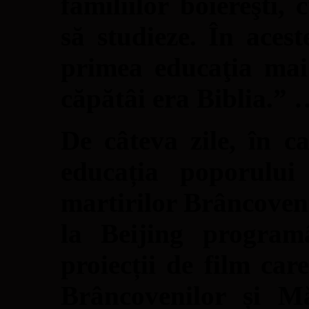
familiilor boiereşti,
să studieze. În acest
primea educaţia mai 
căpătâi era Biblia.” 
De câteva zile, în c
educația poporului 
martirilor Brâncoven
la Beijing program
proiecții de film car
Brâncovenilor și Mă