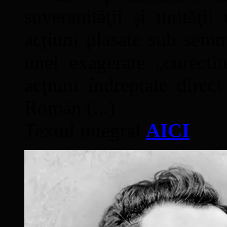
suveranităţii şi unităţi
acţiuni plasate sub semn
unei exagerate „corectit
acţiuni îndreptate direc
Român (...)
Textul integral
AICI