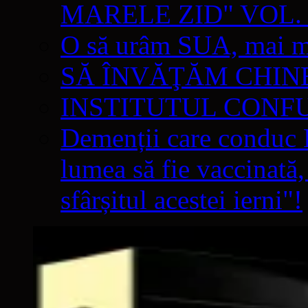
MARELE ZID" VOL. 
O să urâm SUA, mai mul
SĂ ÎNVĂŢĂM CHIN
INSTITUTUL CONF
Demenții care conduc E
lumea să fie vaccinată,
sfârșitul acestei ierni"!