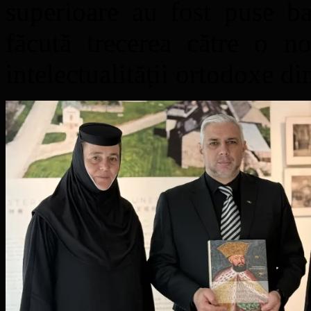
superioare au fost puse ba
făcută trecerea către o n
intelectualității ortodoxe d