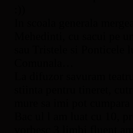
:))
In scoala generala mergea
Mehedinti, cu sacui pe u
sau Tristele si Ponticele 
Comunala…
La difuzor savuram teatru
stiinta pentru tineret, cut
mure sa imi pot cumpara 
Bac ul l am luat cu 10, p
vorbesc 3 limbi fluent am