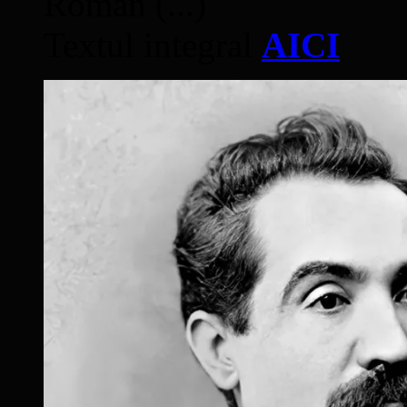
Român (...)
Textul integral
AICI