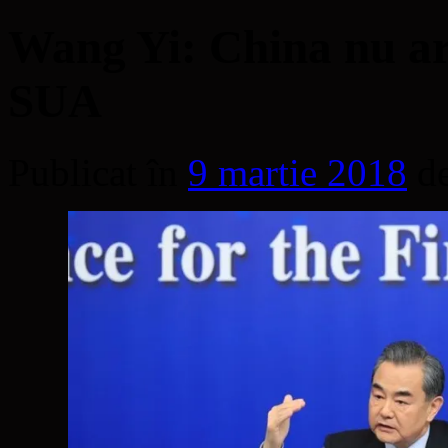
Wang Yi: China nu are
SUA
Publicat în
9 martie 2018
d