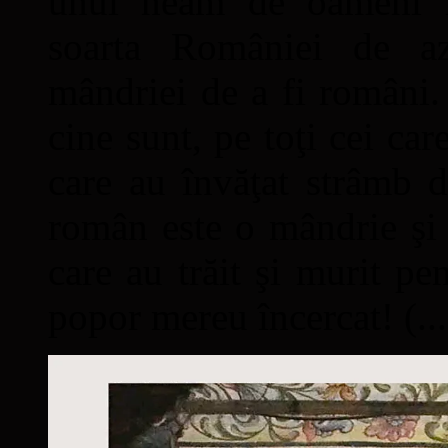
unui neam de oameni mâ
soarta României de a
mândriei de a fi români. 
cine sunt, pe toţi cei car
care au învăţat strâmb d
român este o mândrie şi 
care au trăit şi murit pe
popor mereu încercat! (...