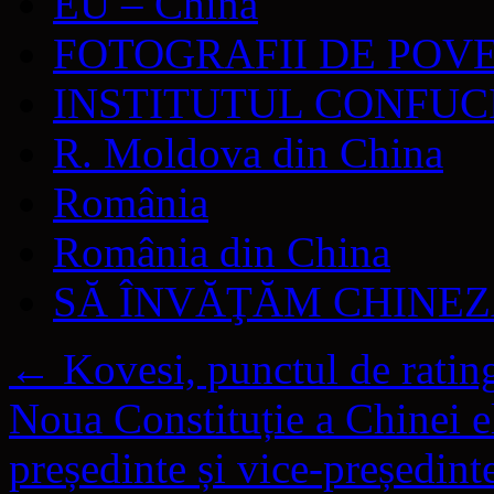
EU – China
FOTOGRAFII DE POV
INSTITUTUL CONFUC
R. Moldova din China
România
România din China
SĂ ÎNVĂŢĂM CHINE
←
Kovesi, punctul de rating
Noua Constituție a Chinei e
președinte și vice-președin