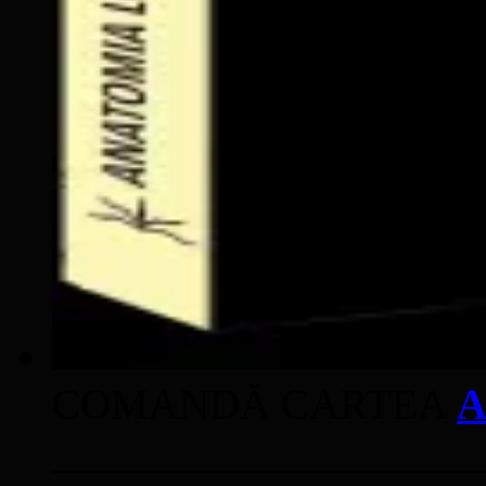
COMANDĂ CARTEA
A
____________________