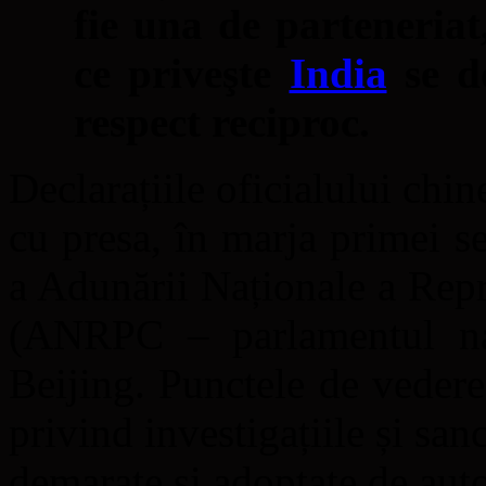
fie una de parteneriat
ce priveşte
India
se do
respect reciproc.
Declarațiile oficialului chine
cu presa, în marja primei se
a Adunării Naționale a Rep
(ANRPC – parlamentul naţi
Beijing. Punctele de vedere
privind investigațiile și san
demarate și adoptate de auto