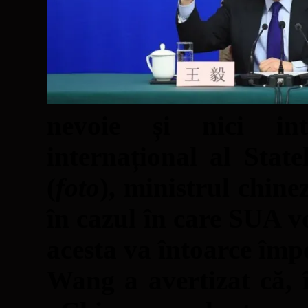
nevoie și nici int
internațional al Stat
(
foto
), ministrul chine
în cazul în care SUA v
acesta va întoarce împ
Wang a avertizat că, 