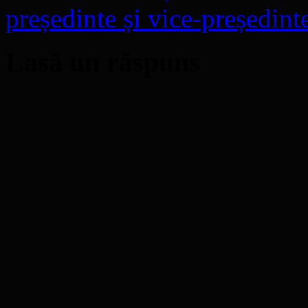
președinte și vice-președin
Lasă un răspuns