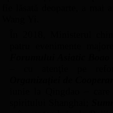
fie lăsată deoparte, a mai 
Wang Yi.
În 2018, Ministerul chi
patru evenimente major
Forumului Asiatic Boao
– cu atenţie pe refo
Organizației de Coopera
iunie la Qingdao – care 
spiritului Shanghai;
Summ