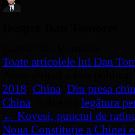
Despre Dan Tomozei
gazetar din România
Toate articolele lui Dan T
Acest articol a fost publicat
2018
,
China
,
Din presa chi
China
. Salvează
legătura p
←
Kovesi, punctul de rating
Noua Constituție a Chinei e