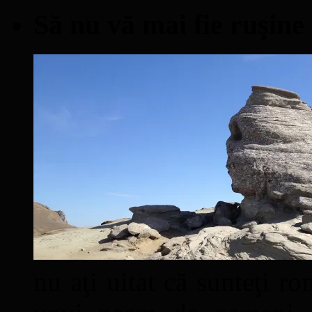
Să nu vă mai fie ruşine
nu aţi uitat că sunteţi ro