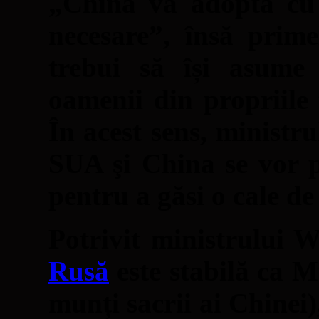
„China va adopta cu s
necesare”, însă prim
trebui să își asume 
oamenii din propriile ţ
În acest sens, minist
SUA şi China se vor p
pentru a găsi o cale de 
Potrivit ministrului 
Rusă
este stabilă ca Mu
munți sacrii ai Chinei)