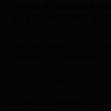
Apelul Academiei Ro
SUVERANITATE ŞI 
Semnatarii acestui Apel, î
internaţionale din ultime
continuă şi alarmantă în
suveranităţii şi unităţi
acţiuni plasate sub semn
unei exagerate „corectit
acţiuni îndreptate direc