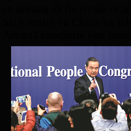
ca acestea să fie rivale ci a
SUA susțin că China va înlo
Această concluzie este fund