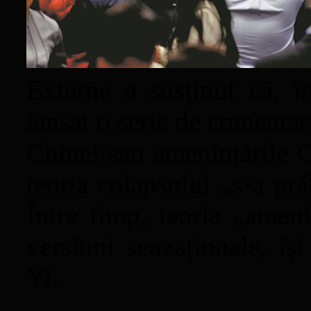
Externe a susţinut că, î
lansat o serie de comentari
Chinei sau amenințările C
teoria colapsului „s-a pră
Între timp, teoria „ameni
versiuni senzaționale, îș
Yi.