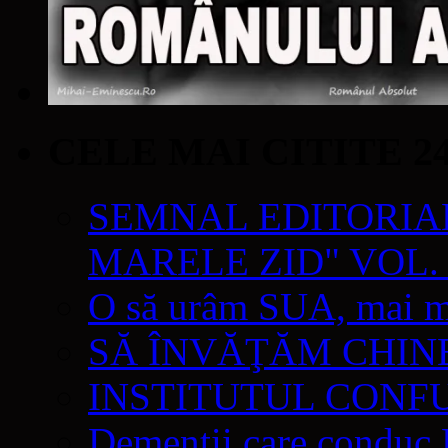
CELE MAI CITITE 2
SEMNAL EDITORIAL 
MARELE ZID" VOL. 
O să urâm SUA, mai mul
SĂ ÎNVĂŢĂM CHIN
INSTITUTUL CONF
Demenții care conduc E