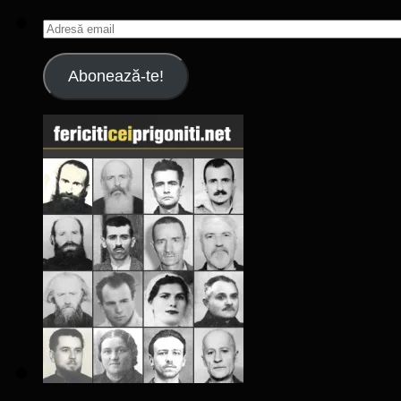
Adresă
email
Abonează-te!