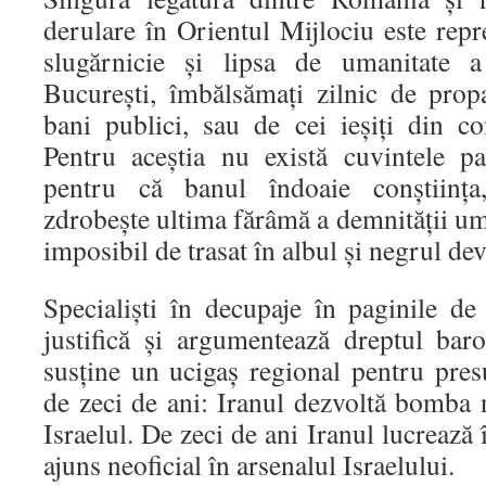
derulare în Orientul Mijlociu este rep
slugărnicie și lipsa de umanitate a
București, îmbălsămați zilnic de propa
bani publici, sau de cei ieșiți din co
Pentru aceștia nu există cuvintele pa
pentru că banul îndoaie conștiința,
zdrobește ultima fărâmă a demnității u
imposibil de trasat în albul și negrul dev
Specialiști în decupaje în paginile de 
justifică și argumentează dreptul ba
susține un ucigaș regional pentru presu
de zeci de ani: Iranul dezvoltă bomba 
Israelul. De zeci de ani Iranul lucrează
ajuns neoficial în arsenalul Israelului.