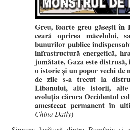
Greu, foarte greu găsești în
ceară oprirea măcelului, sa
bunurilor publice indispensabil
infrastructură energetică, hr
jumătate, Gaza este distrusă, 
o istorie și un popor vechi de 
de zile s-a trecut la distr
Libanului, alte istorii, alt
evoluția cărora Occidentul col
amestecat permanent în ulti
)
China Daily
Singura legătură dintre România și n