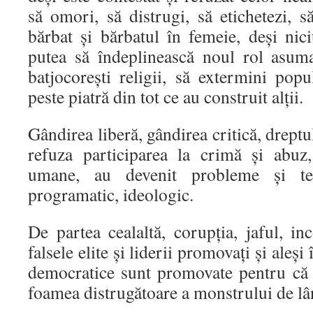
să omori, să distrugi, să etichetezi, 
bărbat și bărbatul în femeie, deși nic
putea să îndeplinească noul rol asum
batjocorești religii, să extermini popul
peste piatră din tot ce au construit alții.
Gândirea liberă, gândirea critică, drept
refuza participarea la crimă și abuz, 
umane, au devenit probleme și t
programatic, ideologic.
De partea cealaltă, corupția, jaful, i
falsele elite și liderii promovați și aleși
democratice sunt promovate pentru că
foamea distrugătoare a monstrului de lâ