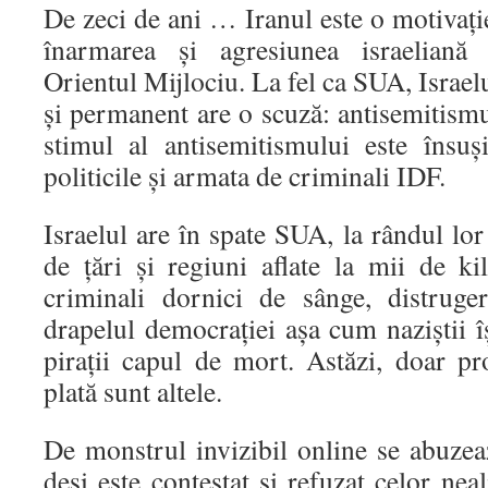
De zeci de ani … Iranul este o motivație
înarmarea și agresiunea israeliană
Orientul Mijlociu. La fel ca SUA, Israel
și permanent are o scuză: antisemitismu
stimul al antisemitismului este însuși
politicile și armata de criminali IDF.
Israelul are în spate SUA, la rândul l
de țări și regiuni aflate la mii de ki
criminali dornici de sânge, distruger
drapelul democrației așa cum naziștii îș
pirații capul de mort. Astăzi, doar 
plată sunt altele.
De monstrul invizibil online se abuze
deși este contestat și refuzat celor nea