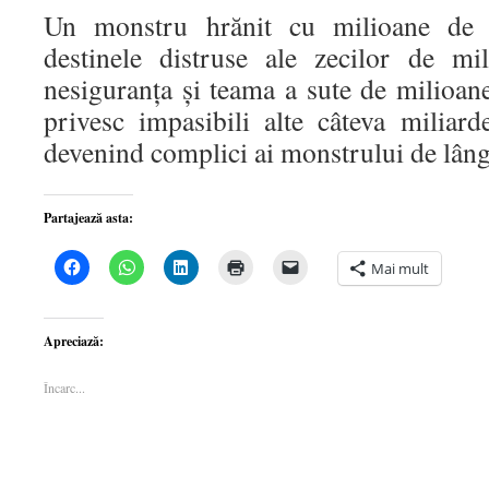
Un monstru hrănit cu milioane de s
destinele distruse ale zecilor de m
nesiguranța și teama a sute de milioa
privesc impasibili alte câteva miliar
devenind complici ai monstrului de lâng
Partajează asta:
Dă
Dă
Dă
Dă
Dă
Mai mult
clic
clic
clic
clic
clic
pentru
pentru
pentru
pentru
pentru
a
partajare
a
a
a
partaja
pe
partaja
imprima(Se
trimite
pe
WhatsApp(Se
pe
deschide
o
Apreciază:
Facebook(Se
deschide
LinkedIn(Se
într-
legătură
deschide
într-
deschide
o
prin
într-
o
într-
fereastră
email
Încarc...
o
fereastră
o
nouă)
unui
fereastră
nouă)
fereastră
prieten(Se
nouă)
nouă)
deschide
într-
o
fereastră
nouă)