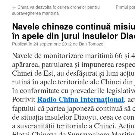
←
China va dezvolta folosirea dronelor pentru
Primul por
supravegherea maritimă
Navele chineze continuă misiu
în apele din jurul insulelor Di
Publicat în
24 septembrie 2012
de
Dan Tomozei
Navele de monitorizare maritimă 66 şi 4
apărarea, patrularea şi impunerea respec
Chinei de Est, au desfăşurat şi luni acţi
rutină în apele teritoriale ale Chinei din
în conformitate cu prevederile legislative
Radio China Internaţional
Potrivit
, a
faptului că partea japoneză continuă să c
de situaţia insulelor Diaoyu, ceea ce con
a suveranităţii teritoriale a Chinei. Acţi
Flotei Chineze de Supraveghere Maritimă