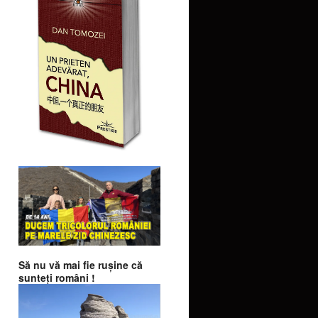
Să nu vă mai fie ruşine că
sunteţi români !