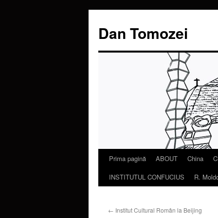
Dan Tomozei
Prima pagină
ABOUT
China
C
Sari
INSTITUTUL CONFUCIUS
R. Mold
la
conținut
←
Institut Cultural Român la Beijing