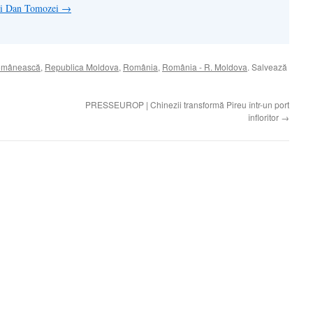
lui Dan Tomozei
→
românească
,
Republica Moldova
,
România
,
România - R. Moldova
. Salvează
PRESSEUROP | Chinezii transformă Pireu într-un port
înfloritor
→