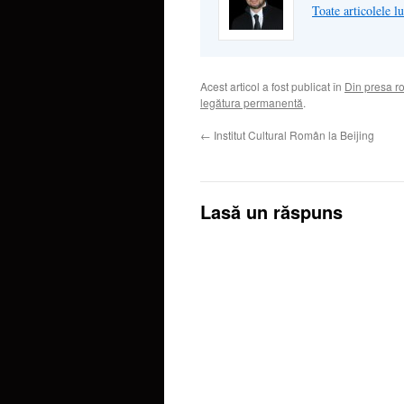
Toate articolele 
Acest articol a fost publicat în
Din presa 
legătura permanentă
.
←
Institut Cultural Român la Beijing
Lasă un răspuns