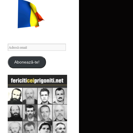
Adresă
email
Abonează-te!