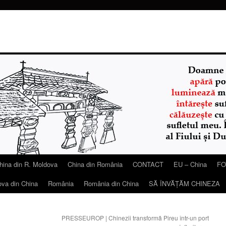
hina din R. Moldova
China din România
CONTACT
EU – China
FO
ova din China
România
România din China
SĂ ÎNVĂŢĂM CHINEZA
PRESSEUROP | Chinezii transformă Pireu într-un port