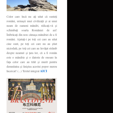
Celor care încă nu aţi uitat că sunteţi
români, urmaşii unei civilizaţii şi ai unui
neam de oameni mândri, ridicaţi-vă şi
schimbaţi soarta României de azi!
Îmbrăcaţi din nou cămaşa mândriei de a fi
români. Ajutaţi-i pe toţi cei care au uitat
cine sunt, pe toţi cei care nu au ştiut
niciodată, pe toţi cei care au învăţat strâmb
despre neamul şi ţara lor, că a fi român
este o mândrie şi o datorie de onoare în
faţa celor care au trăit şi murit pentru
demnitatea şi liniştea acestui popor mereu
încercat! (...) Textul integral
AICI