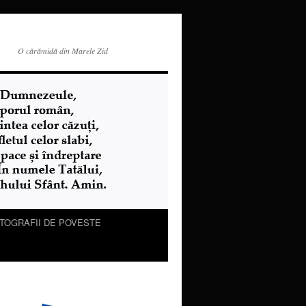
O cărămidă din Marele Zid
TOGRAFII DE POVESTE