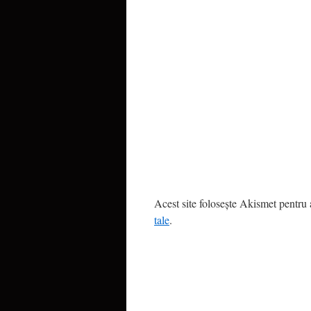
Acest site folosește Akismet pentru
tale
.