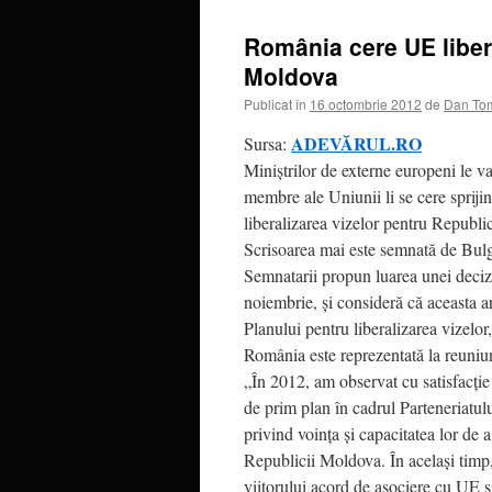
România cere UE liber
Moldova
Publicat în
16 octombrie 2012
de
Dan To
ADEVĂRUL.RO
Sursa:
Miniştrilor de externe europeni le va
membre ale Uniunii li se cere sprijin
liberalizarea vizelor pentru Republ
Scrisoarea mai este semnată de Bulga
Semnatarii propun luarea unei decizi
noiembrie, şi consideră că aceasta a
Planului pentru liberalizarea vizelor
România este reprezentată la reuniun
„În 2012, am observat cu satisfacţie
de prim plan în cadrul Parteneriatulu
privind voinţa şi capacitatea lor de
Republicii Moldova. În acelaşi timp
viitorului acord de asociere cu UE ş