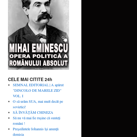
CELE MAI CITITE 24h
SEMNAL EDITORIAL | A apărut
"DINCOLO DE MARELE ZID"
VOL. I
O să urâm SUA, mai mult decât pe
sovietici!
SĂ ÎNVĂŢĂM CHINEZA
Să nu vă mai fie rușine că sunteți
români !
Președintele Iohannis își anunță
demisia