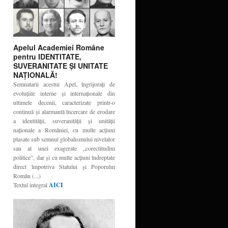
Apelul Academiei Române
pentru IDENTITATE,
SUVERANITATE ŞI UNITATE
NAŢIONALĂ!
Semnatarii acestui Apel, îngrijoraţi de
evoluţiile interne şi internaţionale din
ultimele decenii, caracterizate printr-o
continuă şi alarmantă încercare de erodare
a identităţii, suveranităţii şi unităţii
naţionale a României, cu multe acţiuni
plasate sub semnul globalismului nivelator
sau al unei exagerate „corectitudini
politice”, dar şi cu multe acţiuni îndreptate
direct împotriva Statului şi Poporului
Român (...)
Textul integral
AICI