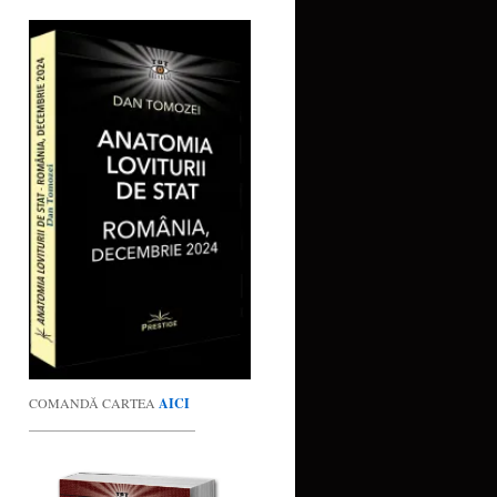
COMANDĂ CARTEA
AICI
_________________________