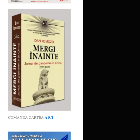
COMANDĂ CARTEA
AICI
_________________________