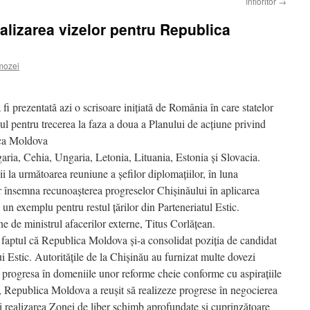
înfloritor
→
alizarea vizelor pentru Republica
mozei
 fi prezentată azi o scrisoare iniţiată de România în care statelor
ul pentru trecerea la faza a doua a Planului de acţiune privind
ica Moldova
ria, Cehia, Ungaria, Letonia, Lituania, Estonia şi Slovacia.
i la următoarea reuniune a şefilor diplomaţiilor, în luna
r însemna recunoaşterea progreselor Chişinăului în aplicarea
, un exemplu pentru restul ţărilor din Parteneriatul Estic.
e de ministrul afacerilor externe, Titus Corlăţean.
 faptul că Republica Moldova şi-a consolidat poziţia de candidat
i Estic. Autorităţile de la Chişinău au furnizat multe dovezi
 a progresa în domeniile unor reforme cheie conforme cu aspiraţiile
, Republica Moldova a reuşit să realizeze progrese în negocierea
i realizarea Zonei de liber schimb aprofundate şi cuprinzătoare