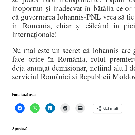
inoportun și inadecvat în bătălia celor
că guvernarea Iohannis-PNL vrea să fie 
în România, chiar și călcând în pici
internaționale!
Nu mai este un secret că Iohannis are 
face orice în România, rolul premier
deja anunțat demisionar, nefiind altul d
serviciul României și Republicii Moldo
Partajează asta:
Dă
Dă
Dă
Dă
Dă
Mai mult
clic
clic
clic
clic
clic
pentru
pentru
pentru
pentru
pentru
a
partajare
a
a
a
partaja
pe
partaja
imprima(Se
trimite
pe
WhatsApp(Se
pe
deschide
o
Apreciază:
Facebook(Se
deschide
LinkedIn(Se
într-
legătură
deschide
într-
deschide
o
prin