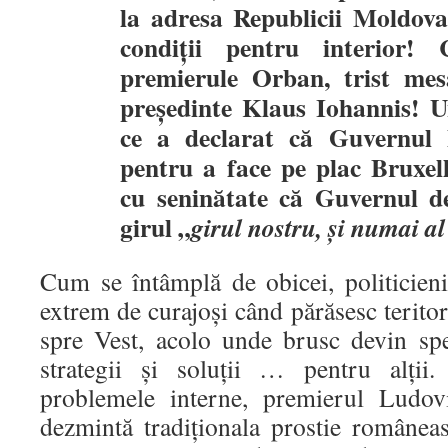
la adresa Republicii Moldova
condiții pentru interior! 
premierule Orban, trist mesa
președinte Klaus Iohannis! 
ce a declarat că Guvernul
pentru a face pe plac Bruxel
cu seninătate că Guvernul d
girul „
girul nostru, şi numai a
Cum se întâmplă de obicei, politicieni
extrem de curajoși când părăsesc terito
spre Vest, acolo unde brusc devin spec
strategii și soluții … pentru alții.
problemele interne, premierul Ludo
dezmintă tradiționala prostie românea