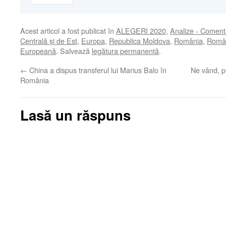
Acest articol a fost publicat în
ALEGERI 2020
,
Analize - Comenta
Centrală şi de Est
,
Europa
,
Republica Moldova
,
România
,
Român
Europeană
. Salvează
legătura permanentă
.
←
China a dispus transferul lui Marius Balo în
Ne vând, pe
România
Lasă un răspuns