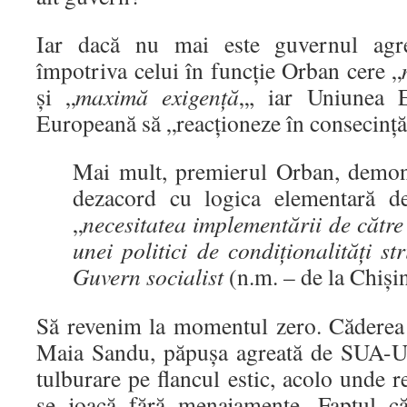
Iar dacă nu mai este guvernul agrea
împotriva celui în funcție Orban cere „
și „
maximă exigență
„, iar Uniunea 
Europeană să „reacționeze în consecință
Mai mult, premierul Orban, demons
dezacord cu logica elementară de
„
necesitatea implementării de căt
unei politici de condiționalități st
Guvern socialist
(n.m. – de la Chișin
Să revenim la momentul zero. Căderea
Maia Sandu, păpușa agreată de SUA-U
tulburare pe flancul estic, acolo unde
se joacă fără menajamente. Faptul c