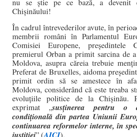
nu se știe pe ce bază, a devenit 
Chișinăului!
În cadrul întrevederilor avute, în perioa
membrii români în Parlamentul Eur
Comisiei Europene, președintele C
premierul Orban a primit sarcina de a 
Moldova, asupra căreia trebuie mențin
Preferat de Bruxelles, aidoma președin
primit ordin să se amestece în afac
Moldova, considerând că este treaba st
evoluțiile politice de la Chișinău.
susținerea pentru o a
exprimat „
condițională din partea Uniunii Euro
continuarea reformelor interne, în spe
justiției
AICI
” (
).