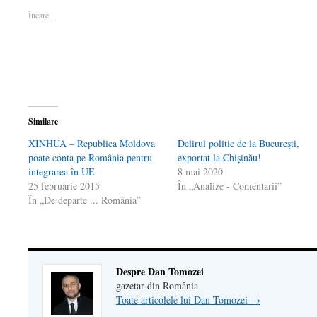
într-
o
într-
fereastră
email
Încarc...
o
fereastră
o
nouă)
unui
fereastră
nouă)
fereastră
prieten(Se
nouă)
nouă)
deschide
într-
o
fereastră
nouă)
Similare
XINHUA – Republica Moldova
Delirul politic de la București,
poate conta pe România pentru
exportat la Chișinău!
integrarea în UE
8 mai 2020
25 februarie 2015
În „Analize - Comentarii”
În „De departe ... România”
Despre Dan Tomozei
gazetar din România
Toate articolele lui Dan Tomozei
→