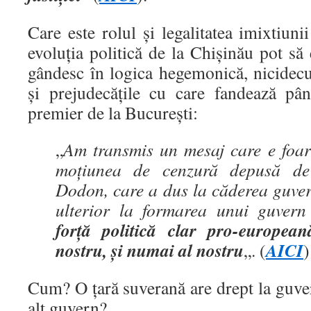
Care este rolul și legalitatea imixtiun
evoluția politică de la Chișinău pot să
gândesc în logica hegemonică, nicidec
și prejudecățile cu care fandează pâ
premier de la București:
„
Am transmis un mesaj care e foar
moțiunea de cenzură depusă de
Dodon, care a dus la căderea guve
ulterior la formarea unui guve
forță politică clar pro-europea
nostru, şi numai al nostru
AICI
„. (
)
Cum? O țară suverană are drept la guve
alt guvern?