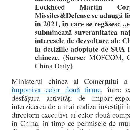
Lockheed Martin Co
Missiles&Defense se adaugă li
în 2021, în care se regăsesc „e
subminează suveranitatea nați
interesele de dezvoltare ale Ch
la deciziile adoptate de SUA 
chineze. (Surse:
MOFCOM, Gl
)
China Daily
Ministerul chinez al Comerțului
împotriva celor două firme
, între c
desfășura activități de import-exp
interzicerea de a mai realiza investiții
directorii executivi ai celor două compa
în China, în timp ce permisele de mun