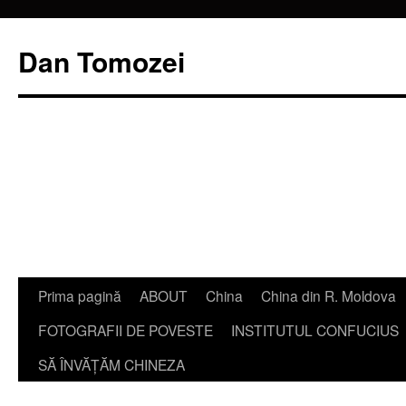
Dan Tomozei
Sari
Prima pagină
ABOUT
China
China din R. Moldova
la
FOTOGRAFII DE POVESTE
INSTITUTUL CONFUCIUS
conținut
SĂ ÎNVĂŢĂM CHINEZA