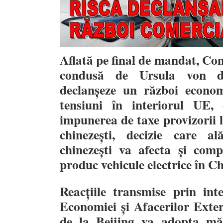
Aflată pe final de mandat, C
condusă de Ursula von d
declanșeze un război econo
tensiuni în interiorul UE
impunerea de taxe provizorii la
chinezești, decizie care a
chinezești va afecta și comp
produc vehicule electrice în Ch
Reacțiile transmise prin int
Economiei și Afacerilor Exte
de la Beijing va adopta mă