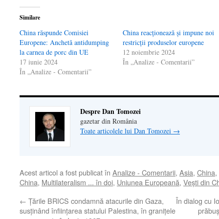
Similare
China răspunde Comisiei
China reacționează și impune noi
Europene: Anchetă antidumping
restricții produselor europene
la carnea de porc din UE
12 noiembrie 2024
17 iunie 2024
În „Analize - Comentarii”
În „Analize - Comentarii”
Despre Dan Tomozei
gazetar din România
Toate articolele lui Dan Tomozei
→
Acest articol a fost publicat în
Analize - Comentarii
,
Asia
,
China
,
China
,
Multilateralism ... în doi
,
Uniunea Europeană
,
Veşti din C
←
Țările BRICS condamnă atacurile din Gaza,
În dialog cu Io
susținând înființarea statului Palestina, în granițele
prăbuși