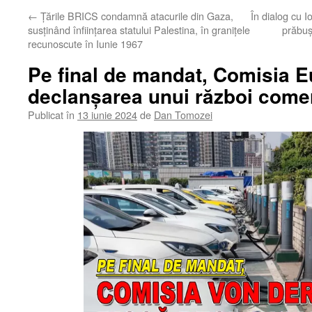
←
Țările BRICS condamnă atacurile din Gaza,
În dialog cu Io
susținând înființarea statului Palestina, în granițele
prăbuși
recunoscute în Iunie 1967
Pe final de mandat, Comisia 
declanșarea unui război come
Publicat în
13 iunie 2024
de
Dan Tomozei