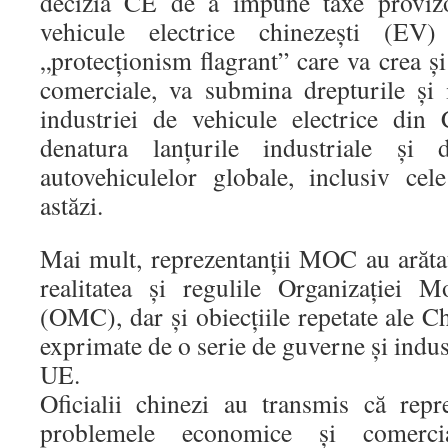
decizia CE de a impune taxe provizo
vehicule electrice chinezești (EV
„protecționism flagrant” care va crea și
comerciale, va submina drepturile și i
industriei de vehicule electrice din
denatura lanțurile industriale și 
autovehiculelor globale, inclusiv ce
astăzi.
Mai mult, reprezentanții MOC au arăta
realitatea și regulile Organizației 
(OMC), dar și obiecțiile repetate ale Ch
exprimate de o serie de guverne și indus
UE.
Oficialii chinezi au transmis că repr
problemele economice și comercia