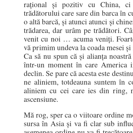
rațional și pozitiv cu China, c
trădătorului care sare din barca în c
o altă barcă, și atunci atunci și chin
trădarea, dar urâm pe trădători. Cân
venit cu noi … acuma veniți. Foart
vă primim undeva la coada mesei și 
Ca să nu spun că și alianța noastr
într-un moment în care America in
declin. Se pare că acesta este desti
ne aliniem, totdeauna suntem în co
aliniem cu cei care ies din ring, 
ascensiune.
Mă rog, sper ca o viitoare ordine mo
sursa în Asia și va fi clar sub influ
asemenea ordine nu va fi trecătoare