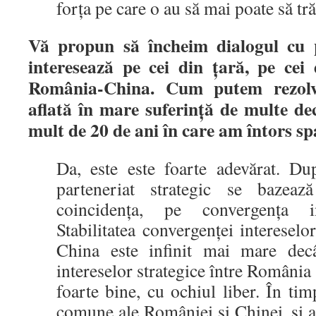
forța pe care o au să mai poate să trăi
Vă propun să
î
ncheim dialogul cu 
interesează pe cei din
ț
ară, pe cei
Rom
â
nia-China. Cum putem rezol
aflată
î
n mare suferin
ț
ă de multe de
mult de 20 de ani
î
n care am
î
ntors sp
Da, este este foarte adevărat. Du
parteneriat strategic se bazea
coincidența, pe convergența int
Stabilitatea convergenței intereselor
China este infinit mai mare dec
intereselor strategice între România
foarte bine, cu ochiul liber. În tim
comune ale României și Chinei, și ac