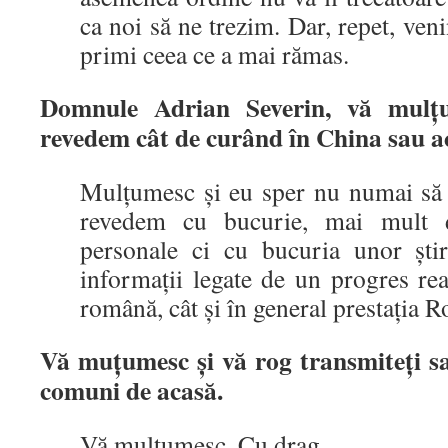
ca noi să ne trezim. Dar, repet, ven
primi ceea ce a mai rămas.
Domnule Adrian Severin, vă mul
ț
revedem c
â
t de cur
â
nd
î
n China sau a
Mulțumesc și eu sper nu numai să 
revedem cu bucurie, mai mult de
personale ci cu bucuria unor ști
informații legate de un progres real
română, cât și în general prestația 
Vă mu
ț
umesc
ș
i vă rog transmite
ț
i s
comuni de acasă.
Vă mulțumesc. Cu drag.