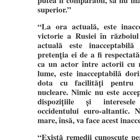
putea fi comparabil, să nu m
superior.
”
“
La ora actuală, este inacc
victorie a Rusiei
î
n războiul
actuală este inacceptabil
preten
ț
ia ei de a fi respectat
ca un actor
î
ntre actorii cu 
lume, este inacceptabilă dor
dota cu facilită
ț
i pentru 
nucleare. Nimic nu este accep
dispozi
ț
iile
ș
i interesele
occidentului euro-altantic. 
mare, însă, va face acest inacce
“
Există remedii cunoscute pen