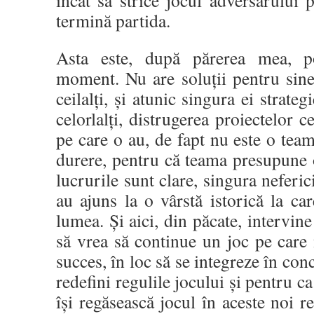
încât să strice jocul adversarului
termină partida.
Asta este, după părerea mea, p
moment. Nu are soluții pentru sine
ceilalți, și atunic singura ei strateg
celorlalți, distrugerea proiectelor c
pe care o au, de fapt nu este o team
durere, pentru că teama presupune 
lucrurile sunt clare, singura neferic
au ajuns la o vârstă istorică la c
lumea. Și aici, din păcate, intervine 
să vrea să continue un joc pe care
succes, în loc să se integreze în co
redefini regulile jocului și pentru ca 
își regăsească jocul în aceste noi r