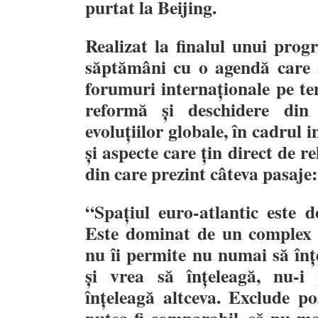
purtat la Beijing.
Realizat la finalul unui pro
săptămâni cu o agendă care a
forumuri internaționale pe te
reformă și deschidere din 
evoluțiilor globale, în cadrul 
și aspecte care țin direct de 
din care prezint câteva pasaje:
“
Spațiul euro-atlantic este 
Este dominat de un complex d
nu îi permite nu numai să
î
n
ț
ș
i vrea să
î
n
ț
eleagă, nu-i
î
n
ț
eleagă altceva. Exclude pos