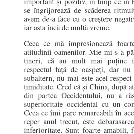
împortant și pozitiv, în timp ce în 
se îngrijorează de scăderea ritmul
avem de-a face cu o creștere negati
iar asta încă de multă vreme.
Ceea ce mă impresionează foarte
atitudinii oamenilor. Mie mi s-a păr
tineri, că au mult mai puține in
respectul față de oaspeți, dar nu
subaltern, nu mai este acel respec
timiditate. Cred că și China, după a
din partea Occidentului, nu a r
superioritate occidental cu un com
Ceea ce îmi pare remarcabili în aceș
reper anul trecut, este debarasar
inferioritate. Sunt foarte amabili, f