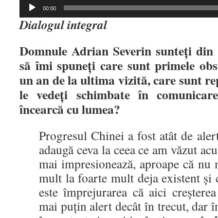
Player
00:00
audio
Dialogul integral
Domnule Adrian Severin sunteți din 
să
î
mi spune
ț
i care sunt primele ob
un an de la ultima vizită, care sunt re
le vede
ț
i schimbate
î
n comunicar
î
ncearcă cu lumea?
Progresul Chinei a fost atât de alert
adaugă ceva la ceea ce am văzut ac
mai impresionează, aproape că nu 
mult la foarte mult deja existent și
este împrejurarea că aici creștere
mai puțin alert decât în trecut, dar î