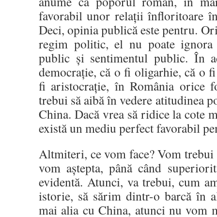
anume că poporul român, în mare
favorabil unor relații înfloritoare 
Deci, opinia publică este pentru. Ori
regim politic, el nu poate ignora î
public și sentimentul public. În a
democrație, că o fi oligarhie, că o fi
fi aristocrație, în România orice
trebui să aibă în vedere atitudinea po
China. Dacă vrea să ridice la cote ma
există un mediu perfect favorabil pen
Altmiteri, ce vom face? Vom trebui 
vom aștepta, până când superiorit
evidentă. Atunci, va trebui, cum am
istorie, să sărim dintr-o barcă în
mai alia cu China, atunci nu vom m