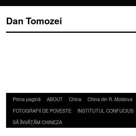
Dan Tomozei
Sari
Prima pagină
ABOUT
China
China din R. Moldova
la
FOTOGRAFII DE POVESTE
INSTITUTUL CONFUCIUS
conținut
SĂ ÎNVĂŢĂM CHINEZA