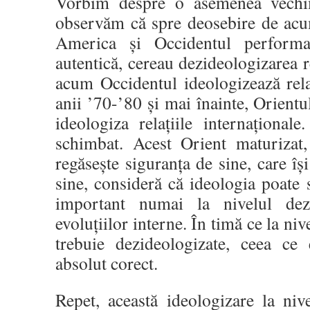
Vorbim despre o asemenea vechi
observăm că spre deosebire de acu
America și Occidentul performan
autentică, cereau dezideologizarea re
acum Occidentul ideologizează relaț
anii ’70-’80 și mai înainte, Orientu
ideologiza relațiile internațional
schimbat. Acest Orient maturizat,
regăsește siguranța de sine, care îș
sine, consideră că ideologia poate 
important numai la nivelul dezv
evoluțiilor interne. În timă ce la nive
trebuie dezideologizate, ceea c
absolut corect.
Repet, această ideologizare la ni