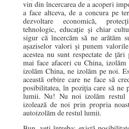
vin din încercarea de a acoperi impo
a face altceva, de a concura pe te
dezvoltare economică, protecț
tehnologic, educație și chiar cultu
sigur că încercăm să ne arătăm su
așaziselor valori și punem valorile
acestea nu sunt respectate de țăr
mai face afaceri cu China, izolăm 
izolăm China, ne izolăm pe noi. Es
această orbire care ne face să cr
posibilitatea, în poziția care să ne
lumii. Nu! Nu noi izolăm restul l
izolează de noi prin propria noast
autoizolăm de restul lumii.
Bun, veți întreba: există posibilit