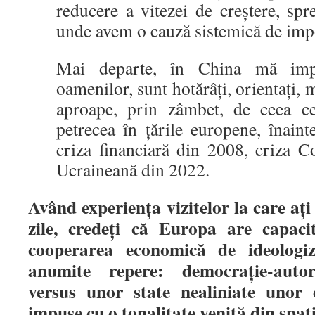
reducere a vitezei de creștere, sp
unde avem o cauză sistemică de impos
Mai departe, în China mă impre
oamenilor, sunt hotărâți, orientați, 
aproape, prin zâmbet, de ceea c
petrecea în țările europene, înain
criza financiară din 2008, criza C
Ucraineană din 2022.
Având experiența vizitelor la care ați
zile, credeți că Europa are capac
cooperarea economică de ideolog
anumite repere: democra
ț
ie-auto
versus unor state nealiniate unor 
impuse cu o tonalitate venită din spa
ț