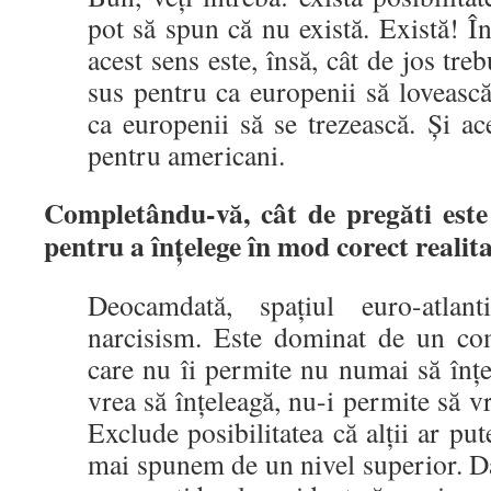
pot să spun că nu există. Există! Î
acest sens este, însă, cât de jos treb
sus pentru ca europenii să loveasc
ca europenii să se trezească. Și ace
pentru americani.
Completându-vă, c
â
t de pregăti est
pentru a
î
n
ț
elege
î
n mod corect realit
Deocamdată, spațiul euro-atlan
narcisism. Este dominat de un com
care nu îi permite nu numai să înțel
vrea să înțeleagă, nu-i permite să vr
Exclude posibilitatea că alții ar pu
mai spunem de un nivel superior. Dac