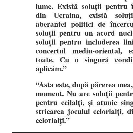
lume. Există solu
ț
ii pentru
din Ucraina, există solu
ț
aberantei politici de
î
ncerc
solu
ț
ii pentru un acord nucl
solu
ț
ii pentru includerea lin
concertul mediu-oriental, e
toate. Cu o singură condi
aplicăm.
”
“
Asta este, după părerea mea,
moment. Nu are solu
ț
ii pent
pentru ceilal
ț
i,
ș
i atunic sin
stricarea jocului celorlal
ț
i, d
celorlal
ț
i.
”