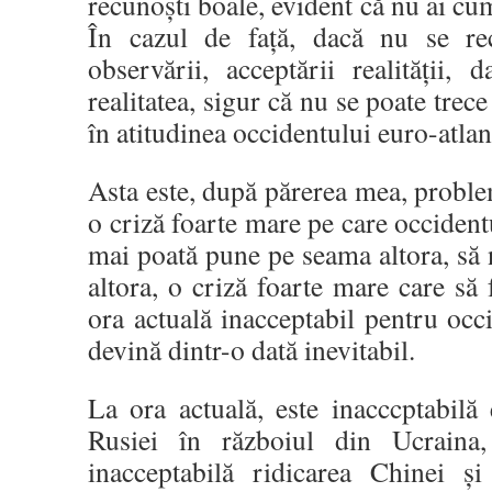
recunoști boale, evident că nu ai cu
În cazul de față, dacă nu se rec
observării, acceptării realității,
realitatea, sigur că nu se poate trece
în atitudinea occidentului euro-atlan
Asta este, după părerea mea, proble
o criză foarte mare pe care occident
mai poată pune pe seama altora, să
altora, o criză foarte mare care să 
ora actuală inacceptabil pentru occi
devină dintr-o dată inevitabil.
La ora actuală, este inacccptabilă 
Rusiei în războiul din Ucraina,
inacceptabilă ridicarea Chinei și