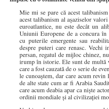
Mie mi se pare că acest talibanism
acest talibanism al așaziselor valor
euroatlantice, nu este decât un ali
Uniunii Europene de a concura în a
cu puterile emergente sau reabili
despre puteri care renasc. Vechi i
persan, regatul de mijloc chinez, 
irump în istorie. Ele sunt de multă
care a fost cauzată de o serie de eve
le cunoaștem, dar care acum revin l
de alte state cum ar fi Arabia Saud
care acum deabia apar ca niște actor
ordinii mondiale și al civilizației m