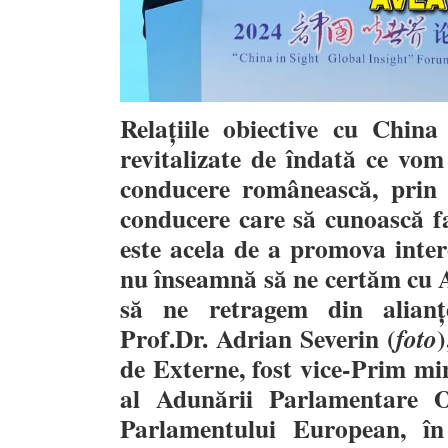
Relațiile obiective cu China
revitalizate de
î
ndată ce vom 
conducere rom
â
nească, prin
conducere care să cunoască fa
este acela de a promova inte
nu
î
nseamnă să ne certăm cu 
să ne retragem din alian
ț
Prof.Dr. Adrian Severin (
)
foto
de Externe, fost vice-Prim min
al Adunării Parlamentare
Parlamentului European, în