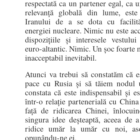
respectată ca un partener egal, ca u
relevanță globală din lume, este 
Iranului de a se dota cu facilit
energiei nucleare. Nimic nu este acc
dispozițiile și interesele vestului
euro-altantic. Nimic. Un șoc foarte m
inacceptabil inevitabil.
Atunci va trebui să constatăm că e
pace cu Rusia și să tăiem nodul 
constata că este indispensabil și es
într-o relație partenerială cu China
față de ridicarea Chinei, înlocui
singura idee deșteaptă, aceea de 
ridice umăr la umăr cu noi, as
opunându-ne ei.