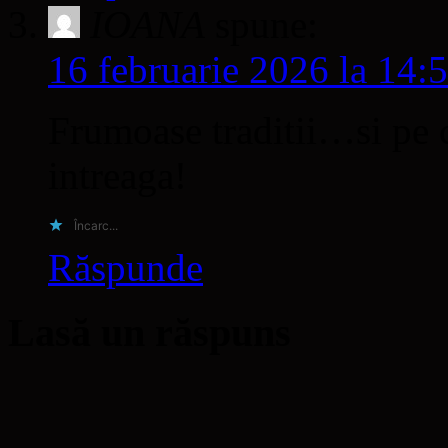
IOANA
spune:
16 februarie 2026 la 14:
Frumoase traditii…si pe c
intreaga!
Încarc...
Răspunde
Lasă un răspuns