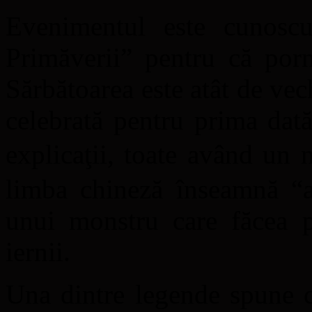
Evenimentul este cunosc
Primăverii” pentru că porn
Sărbătoarea este atât de vec
celebrată pentru prima dată
explicaţii, toate având un
limba chineză înseamnă “an
unui monstru care făcea p
iernii.
Una dintre legende spune c