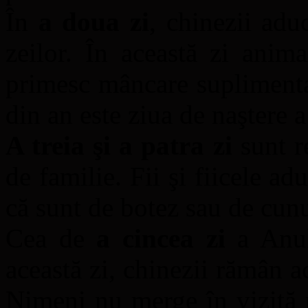
În
a doua zi
, chinezii adu
zeilor. În această zi anima
primesc mâncare suplimenta
din an este ziua de naştere a
A treia şi a patra zi
sunt re
de familie. Fii şi fiicele adu
că sunt de botez sau de cun
Cea de
a cincea zi
a Anul
această zi, chinezii rămân a
Nimeni nu merge în vizită 