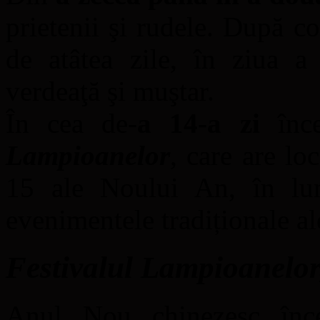
prietenii şi rudele. După 
de atâtea zile, în ziua 
verdeaţă şi muştar.
În cea de-
a 14-a zi
înce
Lampioanelor
, care are lo
15 ale Noului An, în lum
evenimentele tradiționale al
Festivalul Lampioanelor,
Anul Nou chinezesc înc