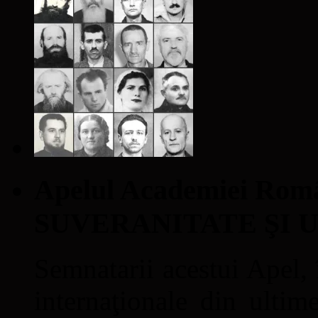
Apelul Academiei Ro
SUVERANITATE ŞI 
Semnatarii acestui Apel, î
internaţionale din ultime