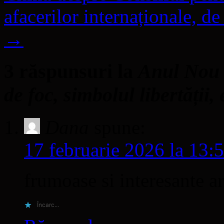
afacerilor internaționale, d
→
3 răspunsuri la
Anul Nou 
de foc, simbolul libertății, 
Dana
spune:
17 februarie 2026 la 13:
frumoase si interesante a
Încarc...