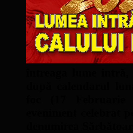
întreaga lume intră,
după calendarul luna
foc (17 Februarie
eveniment celebrat 
denumirea Sărbătoar