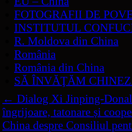
EU – China
FOTOGRAFII DE POV
INSTITUTUL CONFUC
R. Moldova din China
România
România din China
SĂ ÎNVĂŢĂM CHINE
←
Dialog Xi Jinping-Donal
îngrijoare, tatonare și coope
China despre Consiliul pent