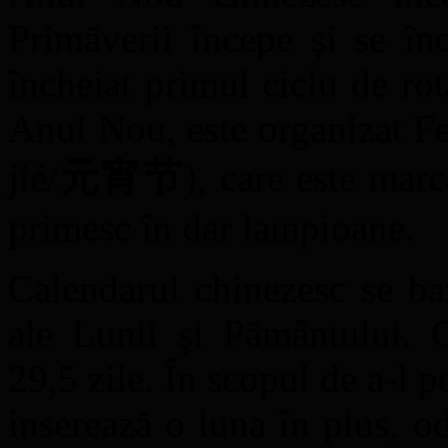
Primăverii începe și se în
încheiat primul ciclu de rot
Anul Nou, este organizat F
jié/
元宵节
), care este mar
primesc în dar lampioane.
Calendarul chinezesc se ba
ale Lunii şi Pământului. C
29,5 zile. În scopul de a-l p
inserează o luna în plus, od