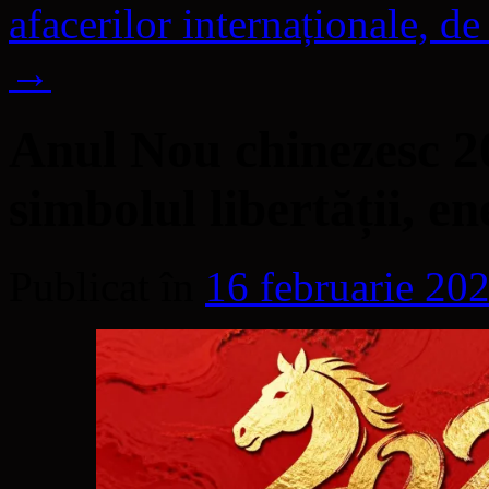
afacerilor internaționale, d
→
Anul Nou chinezesc 20
simbolul libertății, en
Publicat în
16 februarie 20