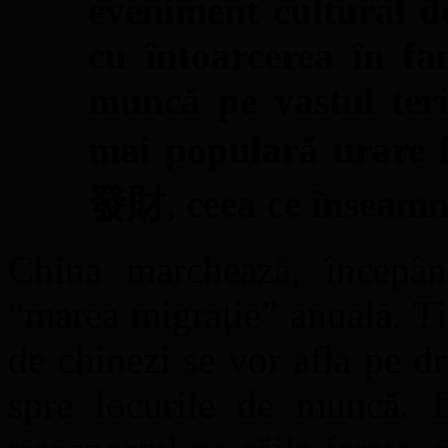
eveniment cultural de
cu întoarcerea în fam
muncă pe vastul teri
mai populară urar
發財, ceea ce înseamnă 
China marchează, începân
“marea migrație” anuală. Ti
de chinezi se vor afla pe dr
spre locurile de muncă. D