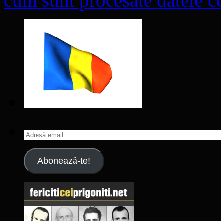
cum sunt procesate datele co
Adresă
email
Abonează-te!