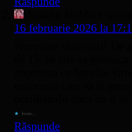
Răspunde
Natalie McMinn
spune
16 februarie 2026 la 17:
Frumoase obiceiuri! De an
de 15-16 zile sa petreaca 
impreuna cu familia. Cred
economic care sa le perm
occidentalii daca nu li se
Încarc...
Răspunde