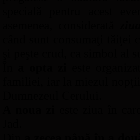
specială pentru acest eve
asemenea, considerată
ziu
când sunt consumaţi tăiţei c
şi peşte crud, ca simbol al s
În
a opta zi
este organizat
familiei, iar la miezul nopţ
Dumnezeul Cerului.
A noua zi
este ziua în car
Jad.
Din
a zecea până în a dou