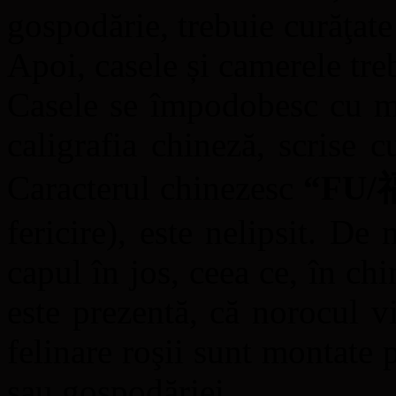
gospodărie, trebuie curăţate 
Apoi, casele și camerele tre
Casele se împodobesc cu me
caligrafia chineză, scrise c
Caracterul chinezesc
“FU/
fericire), este nelipsit. De 
capul în jos, ceea ce, în c
este prezentă, că norocul 
felinare roşii sunt montate p
sau gospodăriei.