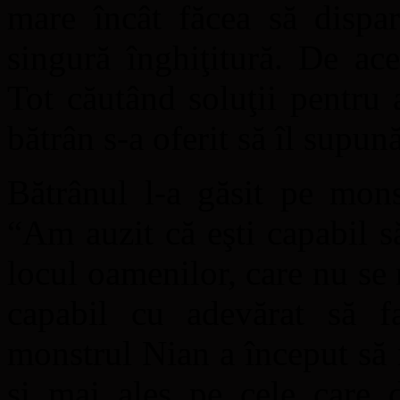
mare încât făcea să dispa
singură înghiţitură. De ace
Tot căutând soluţii pentru 
bătrân s-a oferit să îl supun
Bătrânul l-a găsit pe mons
“Am auzit că eşti capabil s
locul oamenilor, care nu se 
capabil cu adevărat să fa
monstrul Nian a început să
şi mai ales pe cele care d