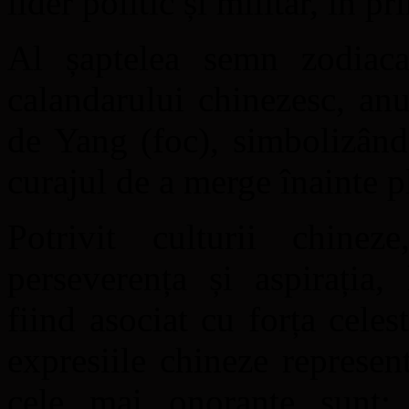
lider politic și militar, în 
Al șaptelea semn zodiaca
calandarului chinezesc, an
de Yang (foc), simbolizând 
curajul de a merge înainte p
Potrivit culturii chinez
perseverența și aspirația,
fiind asociat cu forța celes
expresiile chineze represen
cele mai onorante sunt: 