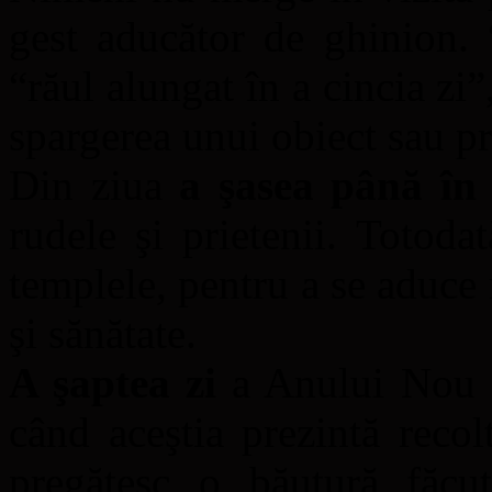
gest aducător de ghinion. 
“răul alungat în a cincia zi
spargerea unui obiect sau pr
Din ziua
a şasea până în 
rudele şi prietenii. Totodat
templele, pentru a se aduce
şi sănătate.
A şaptea zi
a Anului Nou es
când aceştia prezintă recol
pregătesc o băutură făcu