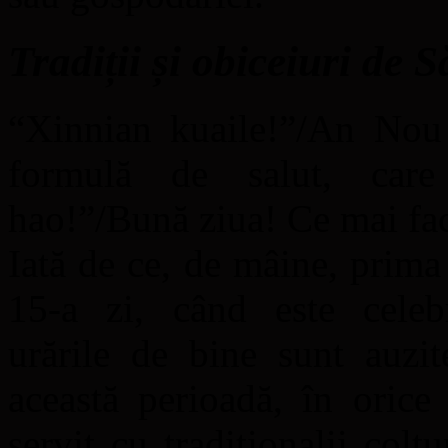
Tradiții și obiceiuri de 
“Xinnian kuaile!”/An Nou f
formulă de salut, care 
hao!”/Bună ziua! Ce mai fa
Iată de ce, de mâine, prima
15-a zi, când este celeb
urările de bine sunt auzit
această perioadă, în orice
servit cu tradiţionalii col