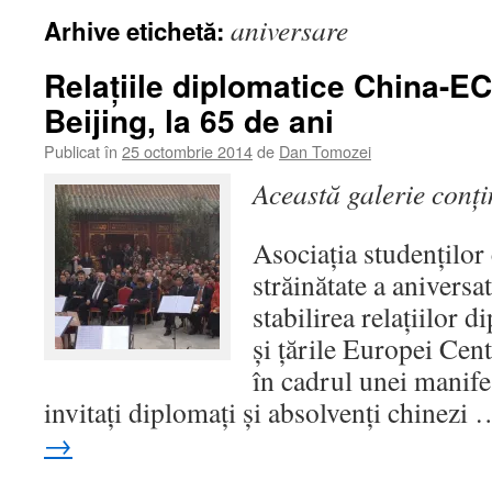
aniversare
Arhive etichetă:
Relaţiile diplomatice China-EC
Beijing, la 65 de ani
Publicat în
25 octombrie 2014
de
Dan Tomozei
Această galerie conț
Asociaţia studenţilor 
străinătate a aniversat
stabilirea relaţiilor 
şi ţările Europei Cen
în cadrul unei manifes
invitaţi diplomaţi şi absolvenţi chinezi
→