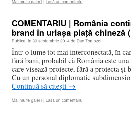
Mai multe galerii
|
Lasă un comentariu
COMENTARIU | România contin
brand în uriaşa piaţă chineză (I
Publicat în
30 septembrie 2014
de
Dan Tomozei
Într-o lume tot mai interconectată, în ca
fără bani, probabil că România este una d
care visează proiecte, fără a proiecta și 
Cu un personal diplomatic subdimensio
Continuă să citești
→
Mai multe galerii
|
Lasă un comentariu