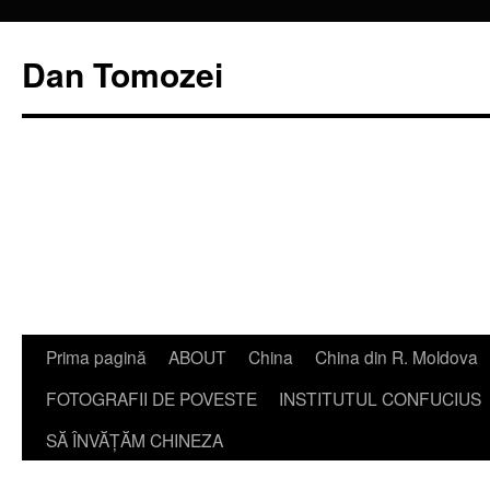
Dan Tomozei
Sari
Prima pagină
ABOUT
China
China din R. Moldova
la
FOTOGRAFII DE POVESTE
INSTITUTUL CONFUCIUS
conținut
SĂ ÎNVĂŢĂM CHINEZA