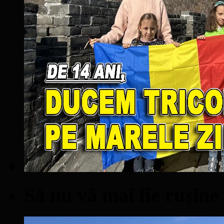
Să nu vă mai fie ruşine