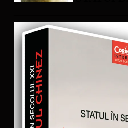
____________________