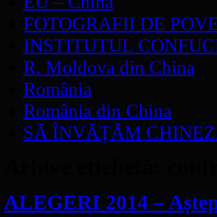
EU – China
FOTOGRAFII DE POV
INSTITUTUL CONFUC
R. Moldova din China
România
România din China
SĂ ÎNVĂŢĂM CHINE
Arhive etichetă:
conf
ALEGERI 2014 – Așteptâ