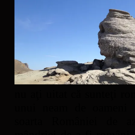
nu aţi uitat că sunteţi ro
unui neam de oameni mâ
soarta României de a
mândriei de a fi români. 