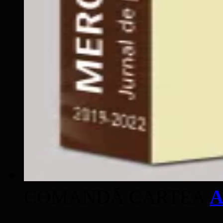
COMANDĂ CARTEA
A
____________________