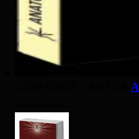
COMANDĂ CARTEA
A
____________________