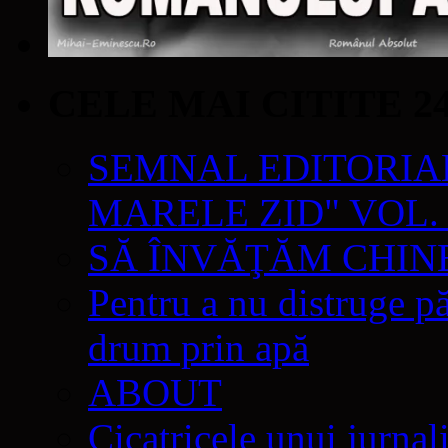
CELE MAI CITITE 2
SEMNAL EDITORIAL 
MARELE ZID" VOL. 
SĂ ÎNVĂŢĂM CHIN
Pentru a nu distruge pă
drum prin apă
ABOUT
Cicatricele unui jurnal