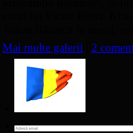
președinția României, în lini
cazul lui Victor Ponta. Kla
Traian Băsescu la mesaj, re
Mai multe galerii
|
2 coment
Adresă
email