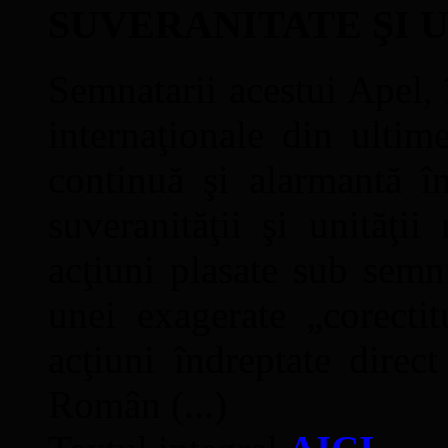
SUVERANITATE ŞI 
Semnatarii acestui Apel, î
internaţionale din ultime
continuă şi alarmantă în
suveranităţii şi unităţi
acţiuni plasate sub semn
unei exagerate „corectit
acţiuni îndreptate direc
Român (...)