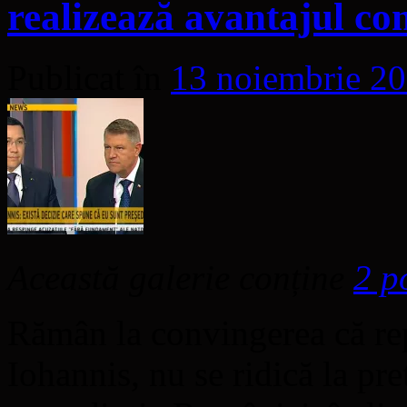
realizează avantajul co
Publicat în
13 noiembrie 2
Această galerie conține
2 p
Rămân la convingerea că re
Iohannis, nu se ridică la pre