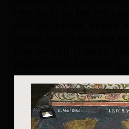
cine sunt, pe toţi cei car
care au învăţat strâmb d
român este o mândrie şi 
care au trăit şi murit pe
popor mereu încercat! (...