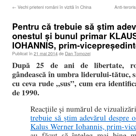
←
Vechi prieteni români în vizită în China
Anti-terori
Pentru că trebuie să știm ade
onestul și bunul primar KL
IOHANNIS, prim-vicepreședin
Publicat în
21 mai 2014
de
Dan Tomozei
După 25 de ani de libertate, r
gândească în umbra liderului-tătuc, s
cu ceva rude „sus”, cum era identifi
de 1990.
Reacțiile și numărul de vizualizări
trebuie să știm adevărul despre o
Kalus Werner Iohannis, prim-vic
au făcut să înțeleg mai bine m