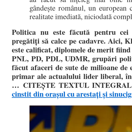
gândește românul, un european c
realitate imediată, niciodată comp
Politica nu este făcută pentru cei 
pregătiți să calce pe cadavre. Aici,
este calificat, diplomele de merit fii
PNL, PD, PDL, UDMR, grupări politic
făcut afaceri de sute de milioane de
primar ale actualului lider liberal, 
…
CITEŞTE TEXTUL INTEGRA
cinstit din orașul cu arestați și sinucig