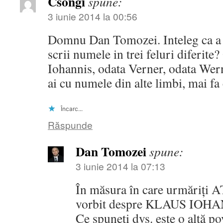
Csongi
spune:
3 iunie 2014 la 00:56
Domnu Dan Tomozei. Inteleg ca a f
scrii numele in trei feluri diferite
Iohannis, odata Verner, odata Wer
ai cu numele din alte limbi, mai fa
Încarc...
Răspunde
Dan Tomozei
spune:
3 iunie 2014 la 07:13
În măsura în care urmăriți 
vorbit despre KLAUS IOHA
Ce spuneți dvs. este o altă po