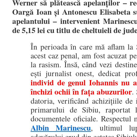
Werner să plătească apelanţilor – r
Oargă Ioan şi Antonescu Elisabeta s
apelantului – intervenient Marines
de 5,15 lei cu titlu de cheltuieli de jud
În perioada în care mă aflam la 
acest caz penal, am fost acuzat pe
la rasism. Însă, când vezi destine
ești jurnalist onest, dedicat pro
individ de genul Iohannis nu a
închizi ochii în fața abuzurilor
.
datoria, verificând achizițiile d
primarului de Sibiu, raportat l
documentele oficiale. Respectu
Albin Marinescu
, ultimul lu
adevărului crud din cetatea Sibiulu