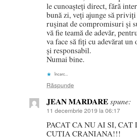
le cunoașteți direct, fără inte
bună zi, veți ajunge să priviț
rușinat de compromisuri și su
vă fie teamă de adevăr, pentr
va face să fiți cu adevărat un
și responsabil.
Numai bine.
Încarc...
Răspunde
JEAN MARDARE
spune:
11 decembrie 2019 la 06:17
PACAT CA NU AI SI, CAT
CUTIA CRANIANA!!!