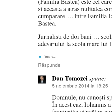
(Familia Bastea) este cel care 
si aceasta a atras nulitatea c
cumparare…. intre Familia Io
Bastea.
Jurnalisti de doi bani … scol
adevarului la scola mare lui P
Încarc...
Răspunde
Dan Tomozei
spune:
5 noiembrie 2014 la 18:25
Domnule, nu cunoşti sp
În acest caz, Iohannis a
fronturile: vânzător, cu