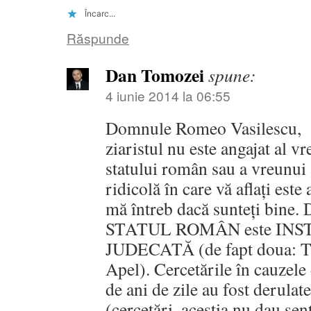
Încarc...
Răspunde
Dan Tomozei
spune:
4 iunie 2014 la 06:55
Domnule Romeo Vasilescu,
ziaristul nu este angajat al vre
statului român sau a vreunui a
ridicolă în care vă aflați este
mă întreb dacă sunteți bine. D
STATUL ROMÂN este IN
JUDECATĂ (de fapt doua: Tr
Apel). Cercetările în cauzele
de ani de zile au fost derulate 
(cercetări, aceștia nu dau senti