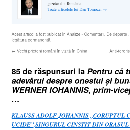
gazetar din România
Toate articolele lui Dan Tomozei
→
Acest articol a fost publicat în
Analize - Comentarii
,
De departe .
legătura permanentă
.
←
Vechi prieteni români în vizită în China
Anti-terori
85 de răspunsuri la
Pentru că t
adevărul despre onestul și bu
WERNER IOHANNIS, prim-vicep
…
KLAUSS ADOLF JOHANNIS „CORUPTUL 
UCIDE”,SINGURUL CINSTIT DIN ORASUL 