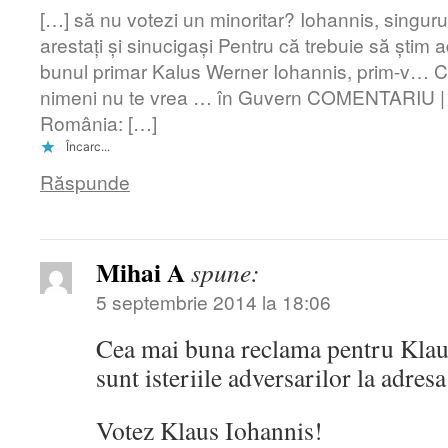
[…] să nu votezi un minoritar? Iohannis, singurul
arestați și sinucigași Pentru că trebuie să știm 
bunul primar Kalus Werner Iohannis, prim-v
nimeni nu te vrea … în Guvern COMENTARIU | 
România: […]
Încarc...
Răspunde
Mihai A
spune:
5 septembrie 2014 la 18:06
Cea mai buna reclama pentru Kla
sunt isteriile adversarilor la adresa 
Votez Klaus Iohannis!