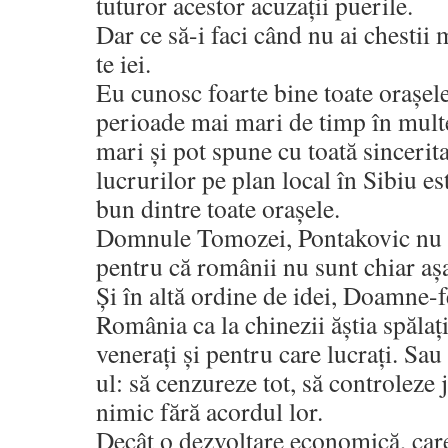
tuturor acestor acuzații puerile.
Dar ce să-i faci când nu ai chestii 
te iei.
Eu cunosc foarte bine toate orașele 
perioade mai mari de timp în multe
mari și pot spune cu toată sincerit
lucrurilor pe plan local în Sibiu es
bun dintre toate orașele.
Domnule Tomozei, Pontakovic nu va
pentru că românii nu sunt chiar așa
Și în altă ordine de idei, Doamne-f
România ca la chinezii ăștia spălați
venerați și pentru care lucrați. Sau
ul: să cenzureze tot, să controleze 
nimic fără acordul lor.
Decât o dezvoltare economică, care