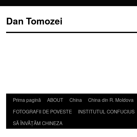
Dan Tomozei
Sari
Prima pagină
ABOUT
China
China din R. Moldova
la
FOTOGRAFII DE POVESTE
INSTITUTUL CONFUCIUS
conținut
SĂ ÎNVĂŢĂM CHINEZA