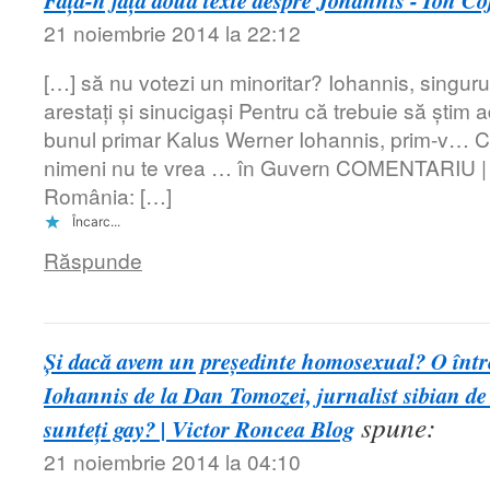
Față-n față două texte despre Johannis - Ion Co
21 noiembrie 2014 la 22:12
[…] să nu votezi un minoritar? Iohannis, singurul
arestați și sinucigași Pentru că trebuie să știm 
bunul primar Kalus Werner Iohannis, prim-v
nimeni nu te vrea … în Guvern COMENTARIU | 
România: […]
Încarc...
Răspunde
Şi dacă avem un preşedinte homosexual? O într
Iohannis de la Dan Tomozei, jurnalist sibian de 
spune:
sunteţi gay? | Victor Roncea Blog
21 noiembrie 2014 la 04:10