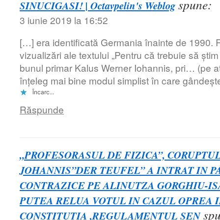
spune:
SINUCIGASI! | Octavpelin's Weblog
3 iunie 2019 la 16:52
[…] era identificată Germania înainte de 1990. R
vizualizări ale textului „Pentru că trebuie să șt
bunul primar Kalus Werner Iohannis, pri… (pe at
înțeleg mai bine modul simplist în care gândeșt
Încarc...
Răspunde
„PROFESORASUL DE FIZICA”, CORUPTU
JOHANNIS”DER TEUFEL” A INTRAT IN PA
CONTRAZICE PE ALINUTZA GORGHIU-IS
PUTEA RELUA VOTUL IN CAZUL OPREA 
sp
CONSTITUTIA ,REGULAMENTUL SEN