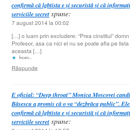
confirmă că lgbtista e şi securistă şi că informaţ
spune:
serviciile secret
7 august 2014 la 00:02
[…] o luam prin excludere: “Prea cinstitul” domn
Profesor, asa ca nici el nu se poate afla pe list
aceasta […]
Încarc...
Răspunde
E oficial: “Deep throat” Monica Moscovei candi
Băsescu a promis că o va “dezbrăca public”. Ele
confirmă că lgbtista e şi securistă şi că informaţ
spune:
serviciile secret