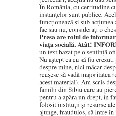
În România, cu certitudine cu
instanțelor sunt publice. Acele
funcționează și sub acțiunea 
fac sau nu, considerați o ches
Presa are rolul de informare
viața socială. Atât! INF
un text bazat pe o sentință ofi
Nu aștept ca eu să fiu crezut,
despre mine, nici măcar desp
reușesc să vadă majoritatea 
acest material). Am scris des
familii din Sibiu care au pier
pentru a apăra un drept, în fa
folosit instituții și resurse al
ajunge, fraudulos, să intre în 