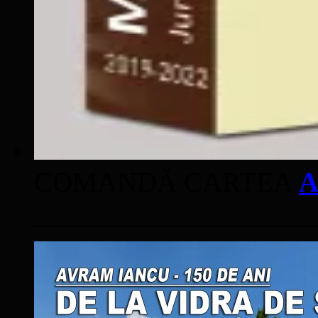
COMANDĂ CARTEA
A
____________________