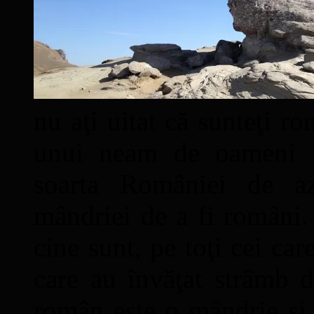
nu aţi uitat că sunteţi ro
unui neam de oameni mâ
soarta României de a
mândriei de a fi români. 
cine sunt, pe toţi cei car
care au învăţat strâmb d
român este o mândrie şi 