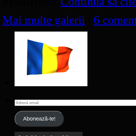
#PaulHitter
Continuă să cit
Mai multe galerii
|
6 coment
Adresă
email
Abonează-te!