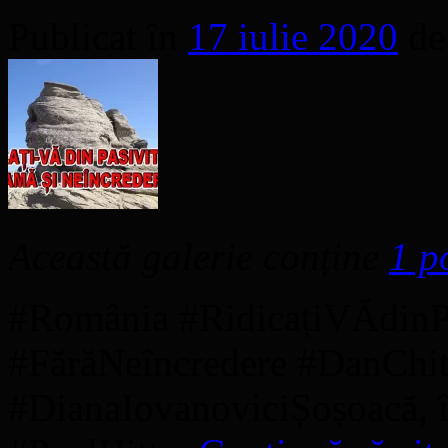
Publicat în
17 iulie 2020
de
Această galerie conține
1 p
#România #RidicațiVĂdinP
#FărăNeîncredere #DanChit
#DianaIovanoviciȘoșoacă, 