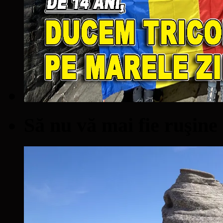
Să nu vă mai fie ruşine