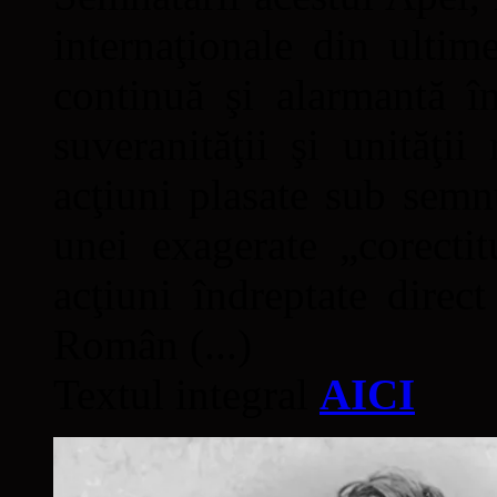
internaţionale din ultime
continuă şi alarmantă în
suveranităţii şi unităţi
acţiuni plasate sub semn
unei exagerate „corectit
acţiuni îndreptate direc
Român (...)
Textul integral
AICI