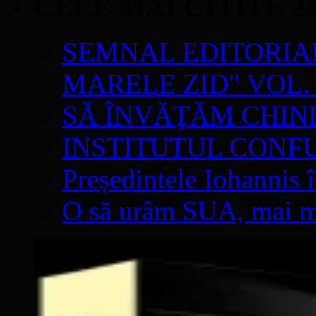
CELE MAI CITITE 2
SEMNAL EDITORIAL 
MARELE ZID" VOL. 
SĂ ÎNVĂŢĂM CHIN
INSTITUTUL CONF
Președintele Iohannis 
O să urâm SUA, mai mul