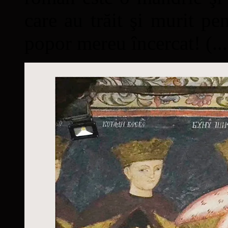
care au trăit şi murit pe
popor mereu încercat! (...