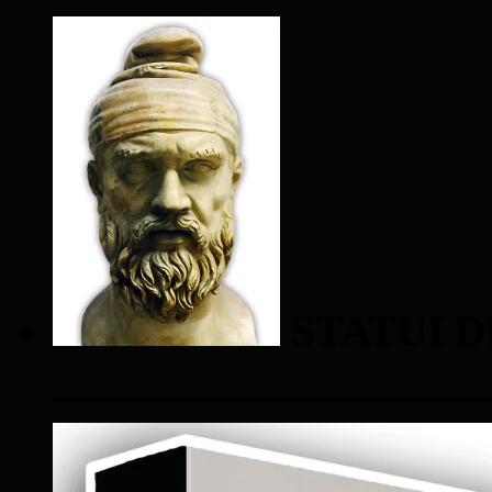
STATUI D
____________________