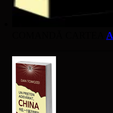
COMANDĂ CARTEA
A
____________________