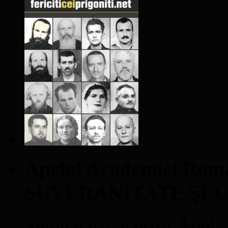
Apelul Academiei Ro
SUVERANITATE ŞI 
Semnatarii acestui Apel, î