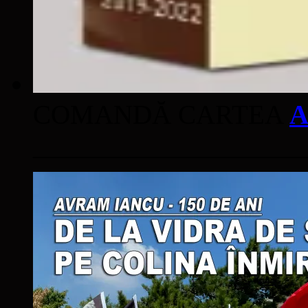
COMANDĂ CARTEA
A
____________________