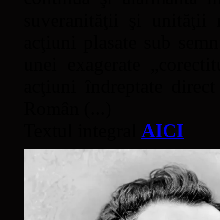
suveranităţii şi unităţi
acţiuni plasate sub semn
unei exagerate „corectit
acţiuni îndreptate direc
Român (...)
Textul integral
AICI