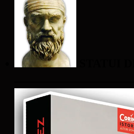
STATUI D
____________________