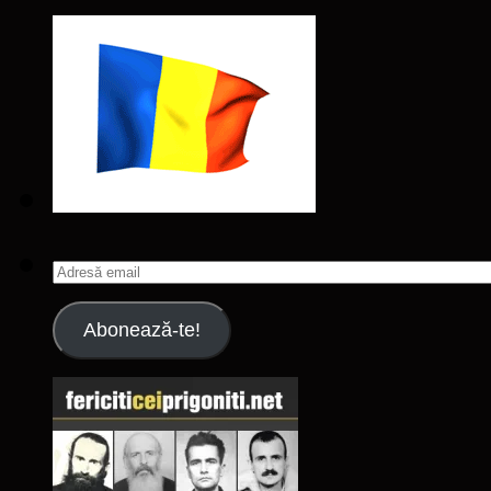
Adresă
email
Abonează-te!