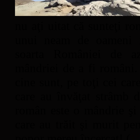
nu aţi uitat că sunteţi ro
unui neam de oameni mâ
soarta României de a
mândriei de a fi români. 
cine sunt, pe toţi cei car
care au învăţat strâmb d
român este o mândrie şi 
care au trăit şi murit pe
popor mereu încercat! (...