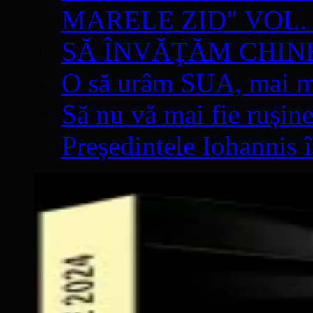
MARELE ZID" VOL. 
SĂ ÎNVĂŢĂM CHIN
O să urâm SUA, mai mul
Să nu vă mai fie rușine
Președintele Iohannis 