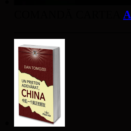
COMANDĂ CARTEA
A
____________________