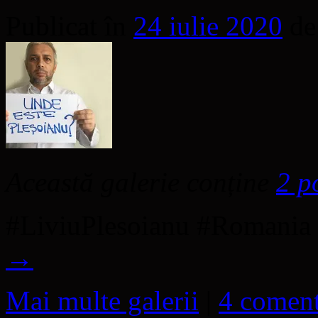
Publicat în
24 iulie 2020
de
Această galerie conține
2 p
#LiviuPlesoianu #Romania
→
Mai multe galerii
|
4 coment