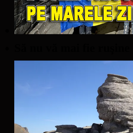
Să nu vă mai fie ruşine