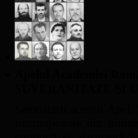
Apelul Academiei Ro
SUVERANITATE ŞI 
Semnatarii acestui Apel, î
internaţionale din ultime
continuă şi alarmantă în