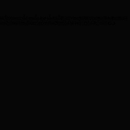
ă încercare de erodare a identităţii, suveranităţii şi unităţii naţionale a
uni îndreptate direct împotriva Statului şi Poporului Român (...)