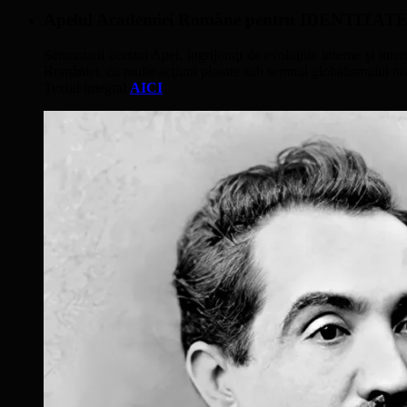
Apelul Academiei Române pentru IDENTIT
Semnatarii acestui Apel, îngrijoraţi de evoluţiile interne şi inter
României, cu multe acţiuni plasate sub semnul globalismului nivel
Textul integral
AICI