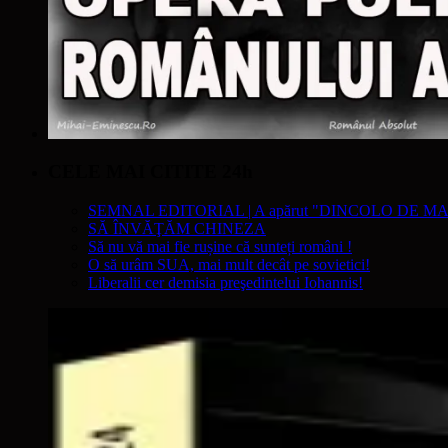
CELE MAI CITITE 24h
SEMNAL EDITORIAL | A apărut "DINCOLO DE MA
SĂ ÎNVĂŢĂM CHINEZA
Să nu vă mai fie rușine că sunteți români !
O să urâm SUA, mai mult decât pe sovietici!
Liberalii cer demisia preşedintelui Iohannis!