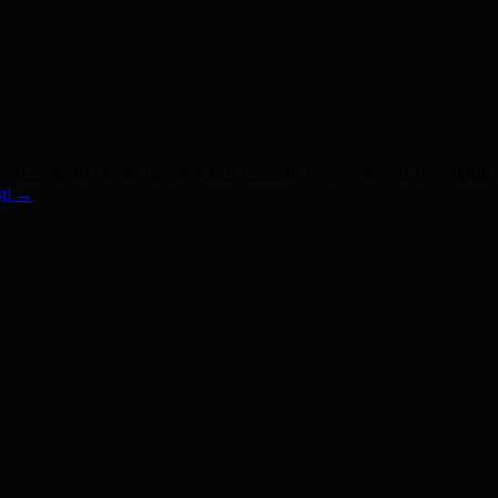
are citesc textele scrise despre Klaus Iohannis se dovedesc nu doar lipsi
ști
→