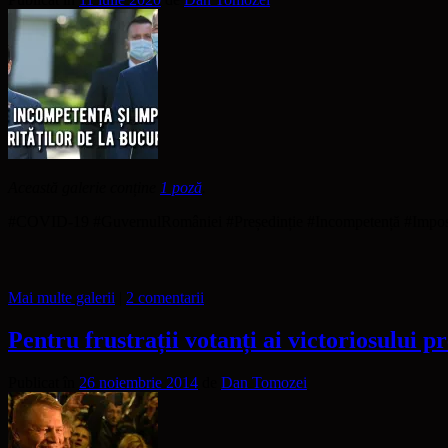
Această galerie conține
1 poză
.
#COVID-19 #GuvernulRomâniei #Președinție #Incompetență #Impost
Mai multe galerii
|
2 comentarii
Pentru frustrații votanți ai victoriosului p
Publicat în
26 noiembrie 2014
de
Dan Tomozei