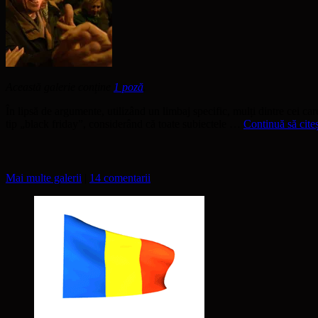
Această galerie conține
1 poză
.
În lipsă de argumente, utilizând un limbaj specific, mulți dintre cei c
tip „black friday”, considerând că toate subiectele …
Continuă să cite
Mai multe galerii
|
14 comentarii