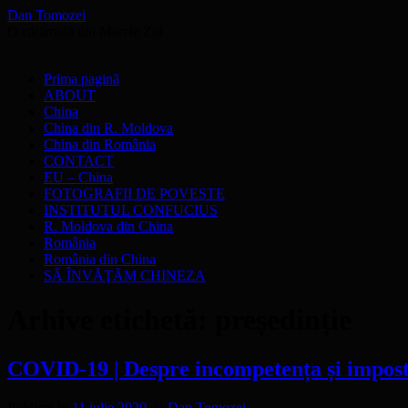
Dan Tomozei
O cărămidă din Marele Zid
Sari
Prima pagină
la
ABOUT
conținut
China
China din R. Moldova
China din România
CONTACT
EU – China
FOTOGRAFII DE POVESTE
INSTITUTUL CONFUCIUS
R. Moldova din China
România
România din China
SĂ ÎNVĂŢĂM CHINEZA
Arhive etichetă:
președinție
COVID-19 | Despre incompetența și impostu
Publicat în
11 iulie 2020
de
Dan Tomozei