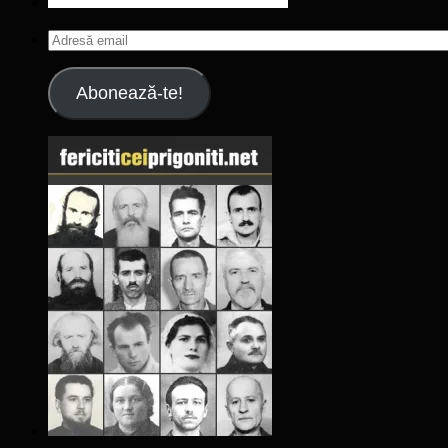
Adresă
email
Abonează-te!