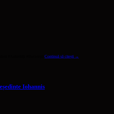
ură #Autorități #București
Continuă să citești
→
reședinte Iohannis