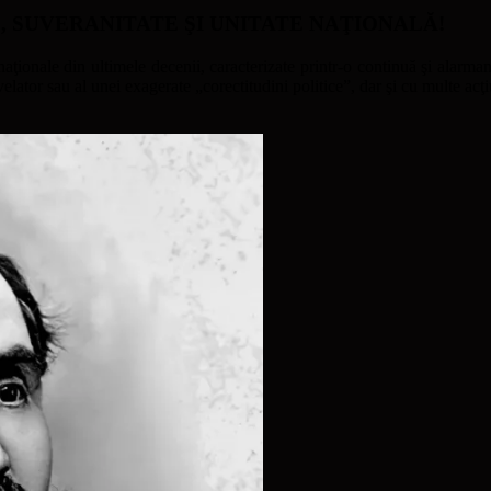
ATE, SUVERANITATE ŞI UNITATE NAŢIONALĂ!
naţionale din ultimele decenii, caracterizate printr-o continuă şi alarmant
ator sau al unei exagerate „corectitudini politice”, dar şi cu multe acţi