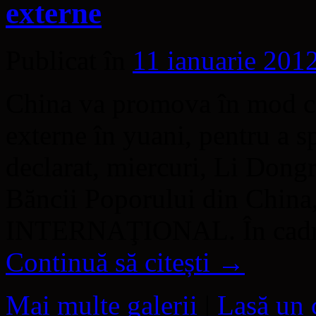
externe
Publicat în
11 ianuarie 201
China va promova în mod co
externe în yuani, pentru a spr
declarat, miercuri, Li Dongr
Băncii Poporului din Chi
INTERNAŢIONAL. În cadrul 
Continuă să citești
→
Mai multe galerii
|
Lasă un 