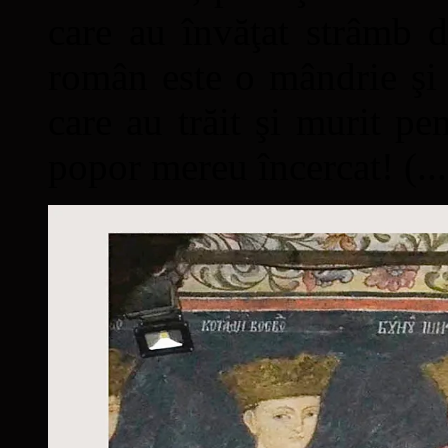
care au învăţat strâmb d
român este o mândrie şi 
care au trăit şi murit pe
popor mereu încercat! (...