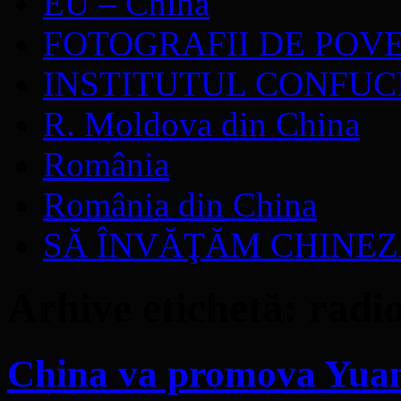
EU – China
FOTOGRAFII DE POV
INSTITUTUL CONFUC
R. Moldova din China
România
România din China
SĂ ÎNVĂŢĂM CHINE
Arhive etichetă:
radi
China va promova Yuanu