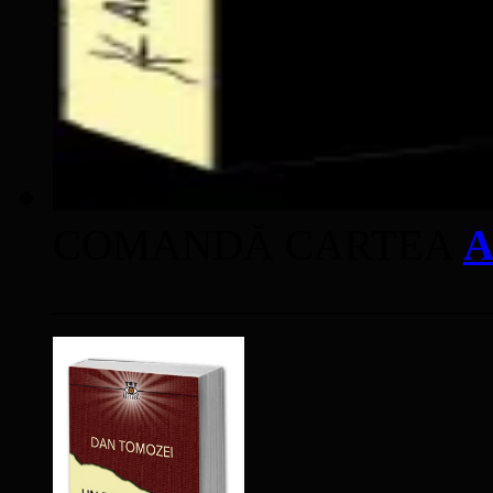
COMANDĂ CARTEA
A
____________________