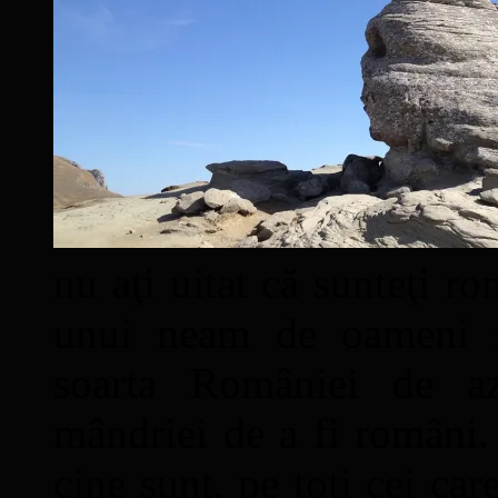
nu aţi uitat că sunteţi ro
unui neam de oameni mâ
soarta României de a
mândriei de a fi români. 
cine sunt, pe toţi cei car