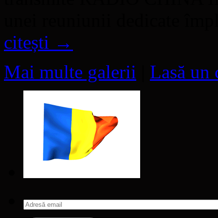
unei reuniunii dedicate împ
citești
→
Mai multe galerii
|
Lasă un 
Adresă
email