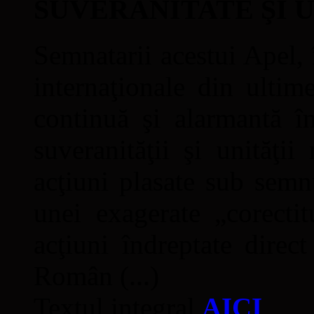
SUVERANITATE ŞI 
Semnatarii acestui Apel, î
internaţionale din ultime
continuă şi alarmantă în
suveranităţii şi unităţi
acţiuni plasate sub semn
unei exagerate „corectit
acţiuni îndreptate direc
Român (...)
Textul integral
AICI