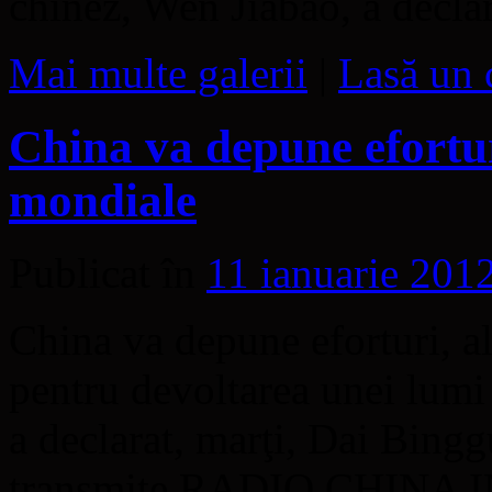
chinez, Wen Jiabao, a decl
Mai multe galerii
|
Lasă un 
China va depune efortur
mondiale
Publicat în
11 ianuarie 201
China va depune eforturi, ală
pentru devoltarea unei lumi
a declarat, marţi, Dai Binggu
transmite RADIO CHINA 