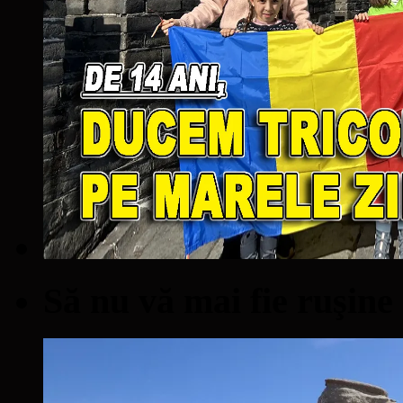
Să nu vă mai fie ruşine