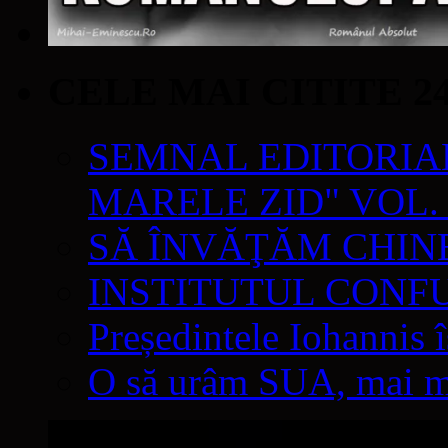
CELE MAI CITITE 2
SEMNAL EDITORIAL 
MARELE ZID" VOL. 
SĂ ÎNVĂŢĂM CHIN
INSTITUTUL CONF
Președintele Iohannis 
O să urâm SUA, mai mul