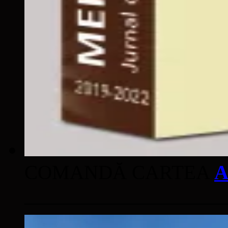
COMANDĂ CARTEA
A
____________________