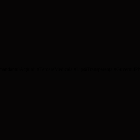
mandantulAcțiunii #TeroareMedicală #LipsăTransparență #Guvernul