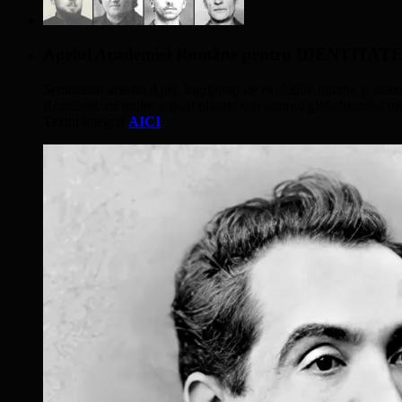
Apelul Academiei Române pentru IDENTIT
Semnatarii acestui Apel, îngrijoraţi de evoluţiile interne şi inter
României, cu multe acţiuni plasate sub semnul globalismului nivel
Textul integral
AICI