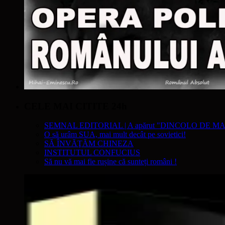
CELE MAI CITITE 24h
SEMNAL EDITORIAL | A apărut "DINCOLO DE MA
O să urâm SUA, mai mult decât pe sovietici!
SĂ ÎNVĂŢĂM CHINEZA
INSTITUTUL CONFUCIUS
Să nu vă mai fie rușine că sunteți români !