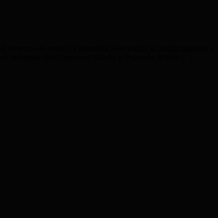
ă încercare de erodare a identităţii, suveranităţii şi unităţii naţionale a
uni îndreptate direct împotriva Statului şi Poporului Român (...)