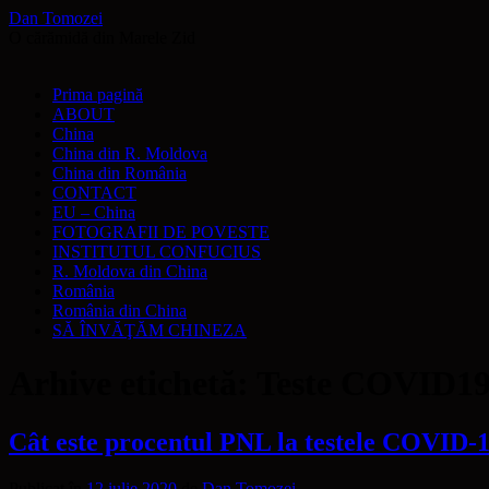
Dan Tomozei
O cărămidă din Marele Zid
Sari
Prima pagină
la
ABOUT
conținut
China
China din R. Moldova
China din România
CONTACT
EU – China
FOTOGRAFII DE POVESTE
INSTITUTUL CONFUCIUS
R. Moldova din China
România
România din China
SĂ ÎNVĂŢĂM CHINEZA
Arhive etichetă:
Teste COVID1
Cât este procentul PNL la testele COVID-
Publicat în
12 iulie 2020
de
Dan Tomozei