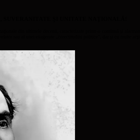
ATE, SUVERANITATE ŞI UNITATE NAŢIONALĂ!
naţionale din ultimele decenii, caracterizate printr-o continuă şi alarmant
ator sau al unei exagerate „corectitudini politice”, dar şi cu multe acţi