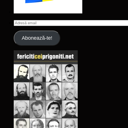
Adresă
email
Abonează-te!