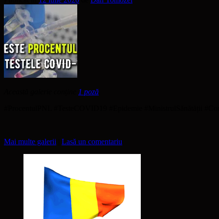
Această galerie conține
1 poză
.
#ProcentulPNL #TesteCOVID19 #Epidemie #MinistrulSănătății #Co
Mai multe galerii
|
Lasă un comentariu