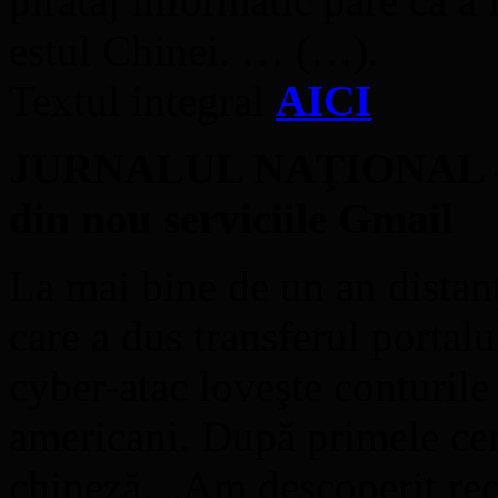
pirataj informatic pare că a 
estul Chinei. … (…).
Textul integral
AICI
JURNALUL NAŢIONAL – H
din nou serviciile Gmail
La mai bine de un an distanţ
care a dus transferul porta
cyber-atac loveşte conturile
americani. După primele cerc
chineză. „Am descoperit re