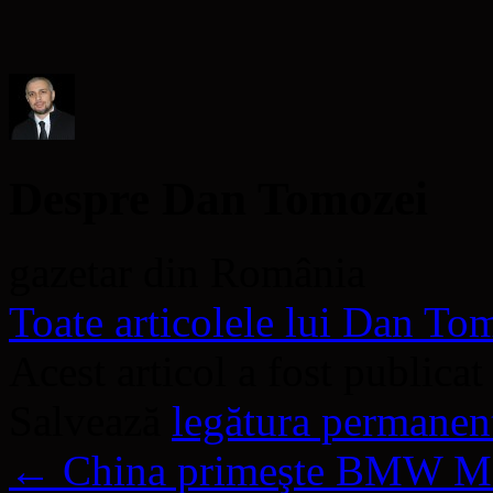
nouă)
nouă)
deschide
într-
o
fereastră
nouă)
Despre Dan Tomozei
gazetar din România
Toate articolele lui Dan T
Acest articol a fost publicat
Salvează
legătura permanen
←
China primeşte BMW M