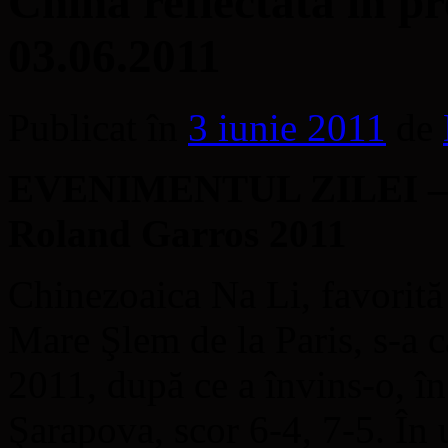
China reflectată în pr
03.06.2011
Publicat în
3 iunie 2011
de
EVENIMENTUL ZILEI – Na 
Roland Garros 2011
Chinezoaica Na Li, favorită
Mare Şlem de la Paris, s-a c
2011, după ce a învins-o, în
Şarapova, scor 6-4, 7-5. În 