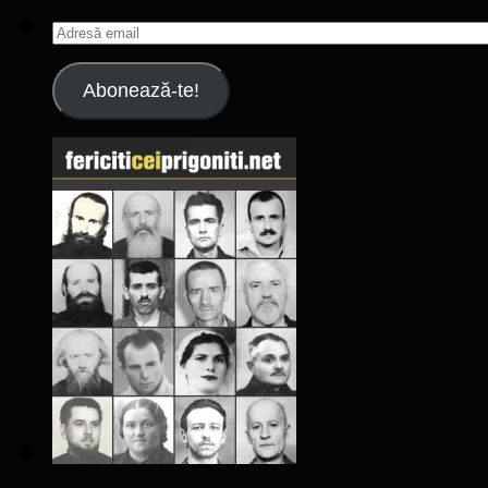
Adresă
email
Abonează-te!