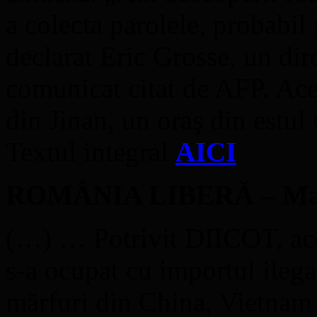
a colecta parolele, probabil
declarat Eric Grosse, un dir
comunicat citat de AFP. Acea
din Jinan, un oraş din estu
Textul integral
AICI
ROMÂNIA LIBERĂ – Mafia 
(…) … Potrivit DIICOT, aceş
s-a ocupat cu importul ilegal
mărfuri din China, Vietnam