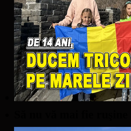
Să nu vă mai fie ruşine