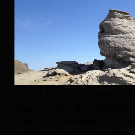
nu aţi uitat că sunteţi ro
unui neam de oameni mâ
soarta României de a
mândriei de a fi români. 