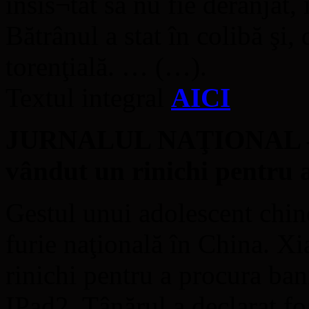
insis¬tat să nu fie deranjat,
Bătrânul a stat în colibă şi, 
torenţială. … (…).
Textul integral
AICI
JURNALUL NAŢIONAL – Un
vândut un rinichi pentru
Gestul unui adolescent chin
furie naţională în China. X
rinichi pentru a procura bani
IPad2. Tânărul a declarat fo