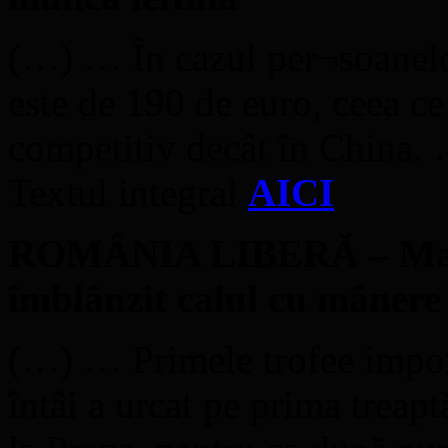
(…) … În cazul per¬soanelor
este de 190 de euro, ceea c
competitiv decât în China.
Textul integral
AICI
ROMÂNIA LIBERĂ – Mariu
îmblânzit calul cu mânere
(…) … Primele trofee import
întâi a urcat pe prima trea