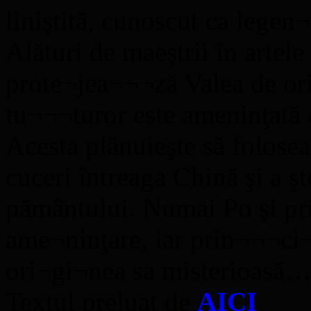
liniştită, cunoscut ca lege
Alături de maeştrii în artele
prote¬jea¬¬¬ză Valea de ori
tu¬¬¬turor este ameninţată 
Acesta plănuieşte să folose
cuceri întreaga Chină şi a şt
pământului. Numai Po şi prie
ame¬ninţare, iar prin¬¬¬ci¬p
ori¬gi¬nea sa misterioasă…
Textul preluat de
AICI