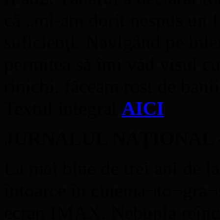
că „mi-am dorit nespus un 
suficienţi. Navigând pe inte
permitea să îmi văd visul c
rinichi, făceam rost de bani
Textul integral
AICI
JURNALUL NAŢIONAL – K
La mai bine de trei ani de 
întoarce în cinema¬to¬gra¬¬
ecran IMAX. Nebunia reînc