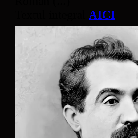
Român (...)
Textul integral
AICI