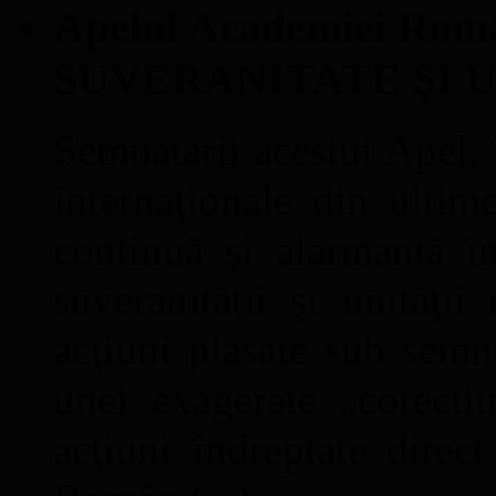
Apelul Academiei Ro
SUVERANITATE ŞI 
Semnatarii acestui Apel, î
internaţionale din ultime
continuă şi alarmantă în
suveranităţii şi unităţi
acţiuni plasate sub semn
unei exagerate „corectit
acţiuni îndreptate direc