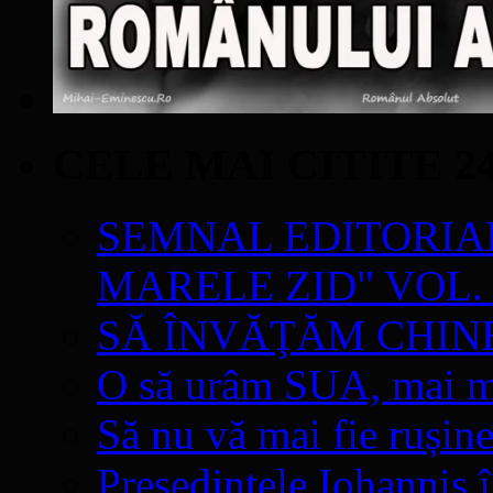
CELE MAI CITITE 2
SEMNAL EDITORIAL 
MARELE ZID" VOL. 
SĂ ÎNVĂŢĂM CHIN
O să urâm SUA, mai mul
Să nu vă mai fie rușine
Președintele Iohannis 