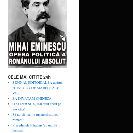
CELE MAI CITITE 24h
SEMNAL EDITORIAL | A apărut
"DINCOLO DE MARELE ZID"
VOL. I
SĂ ÎNVĂŢĂM CHINEZA
O să urâm SUA, mai mult decât pe
sovietici!
Să nu vă mai fie rușine că sunteți
români !
Președintele Iohannis își anunță
demisia