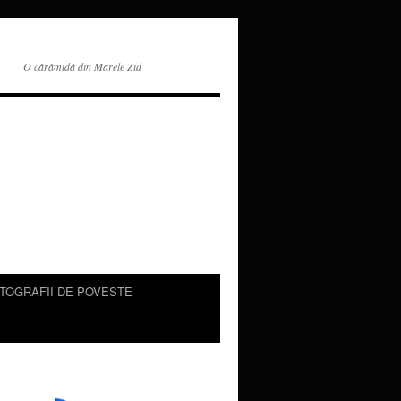
O cărămidă din Marele Zid
TOGRAFII DE POVESTE