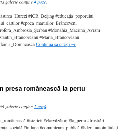
tă galerie conține
4 poze
.
stirea_Hurezi #ICR_Beijing #educația_poporului
sul_cărților #epoca_martirilor_Brâncoveni
vrofora_Ambrozia_Șerban #Monahia_Macrina_Avram
stantin_Brâncoveanu #Maria_Brâncoveanu
demia_Domnească
Continuă să citești
→
 din presa românească la pertu
i
tă galerie conține
1 poză
.
a_românească #istericii #clarvăzători #la_pertu #frustrări
nța_socială #inflație #comunicare_publică #lideri_autointitulați