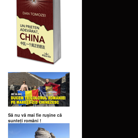
Să nu vă mai fie ruşine că
sunteţi români !