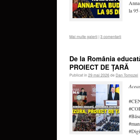
Anna
la 95
Mai multe galerii
|
3 comentarii
De la România educat
PROIECT DE ȚARĂ
Publicat în
29 mai 2026
de
Dan Tomozei
Aceas
#CEN
#COR
#Băse
#mani
#Dig