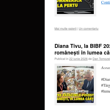
Conti
Mai multe galerii
|
Un comentariu
Diana Tivu, la BIBF 20
românești în lumea căr
Publicat în
22 iunie 2026
de
Dan Tomoze
Aceas
#Dia
#Târg
#lume