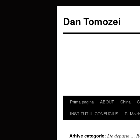
Dan Tomozei
Prima pagină
ABOUT
China
C
Sari
INSTITUTUL CONFUCIUS
R. Mold
la
conținut
De departe … 
Arhive categorie: