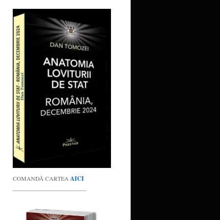
COMANDĂ CARTEA
AICI
_________________________