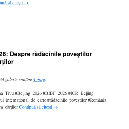
nuă să citești
→
26: Despre rădăcinile poveștilor
ților
i
tă galerie conține
4 poze
.
na_Tivu #Beijing_2026 #BIBF_2026 #ICR_Beijing
ul_internațional_de_carte #rădăcinile_poveștilor #România
a_cărților
Continuă să citești
→