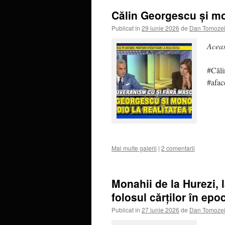
Călin Georgescu și mo
Publicat în
29 iunie 2026
de
Dan Tomoze
Aceas
#Căli
#afac
Mai multe galerii
|
2 comentarii
Monahii de la Hurezi, 
folosul cărților în epo
Publicat în
27 iunie 2026
de
Dan Tomoze