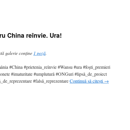
ru China reînvie. Ura!
tă galerie conține
1 poză
.
nia #China #prietenia_reînvie #Wansu #ura #foști_premieri
onete #imaturitate #umplutură #ONGuri #lipsă_de_proiect
ă_de_reprezentare #falsă_reprezentare
Continuă să citești
→