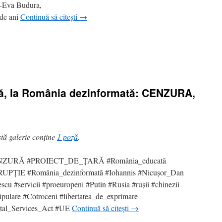
-Eva Budura,
 de ani
Continuă să citești
→
ă, la România dezinformată: CENZURA,
tă galerie conține
1 poză
.
ZURĂ #PROIECT_DE_ȚARĂ #România_educată
UPȚIE #România_dezinformată #Iohannis #Nicușor_Dan
scu #servicii #proeuropeni #Putin #Rusia #rușii #chinezii
pulare #Cotroceni #libertatea_de_exprimare
ital_Services_Act #UE
Continuă să citești
→