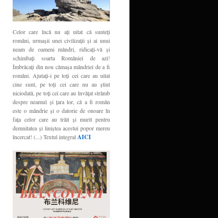
Celor care încă nu aţi uitat că sunteţi
români, urmaşii unei civilizaţii şi ai unui
neam de oameni mândri, ridicaţi-vă şi
schimbaţi soarta României de azi!
Îmbrăcaţi din nou cămaşa mândriei de a fi
români. Ajutaţi-i pe toţi cei care au uitat
cine sunt, pe toţi cei care nu au ştiut
niciodată, pe toţi cei care au învăţat strâmb
despre neamul şi ţara lor, că a fi român
este o mândrie şi o datorie de onoare în
faţa celor care au trăit şi murit pentru
demnitatea şi liniştea acestui popor mereu
încercat! (...) Textul integral
AICI