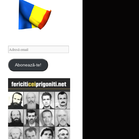
Adresă
email
Abonează-te!