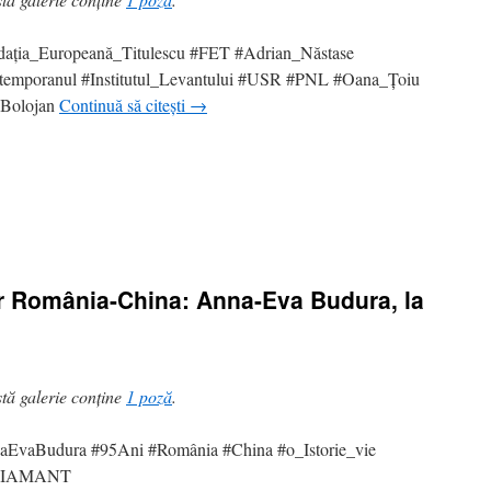
ația_Europeană_Titulescu #FET #Adrian_Năstase
temporanul #Institutul_Levantului #USR #PNL #Oana_Țoiu
_Bolojan
Continuă să citești
→
lor România-China: Anna-Eva Budura, la
tă galerie conține
1 poză
.
aEvaBudura #95Ani #România #China #o_Istorie_vie
DIAMANT