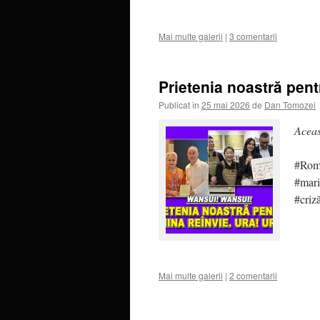
Mai multe galerii
|
3 comentarii
Prietenia noastră pent
Publicat în
25 mai 2026
de
Dan Tomozei
Aceas
#Româ
#mari
#criz
Mai multe galerii
|
2 comentarii