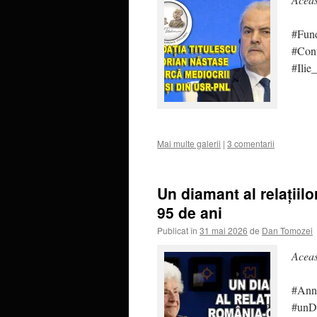
#Fund
#Con
#Ilie
Mai multe galerii
|
3 comentarii
Un diamant al relații
95 de ani
Publicat în
31 mai 2026
de
Dan Tomozei
Aceas
#Ann
#un