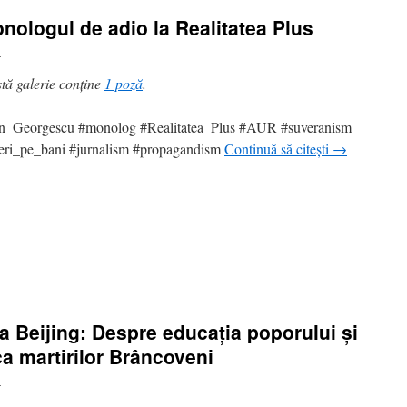
nologul de adio la Realitatea Plus
i
tă galerie conține
1 poză
.
n_Georgescu #monolog #Realitatea_Plus #AUR #suveranism
eri_pe_bani #jurnalism #propagandism
Continuă să citești
→
la Beijing: Despre educația poporului și
ca martirilor Brâncoveni
i