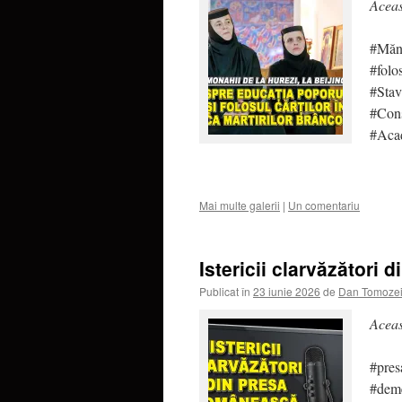
Aceas
#Mănă
#folo
#Sta
#Con
#Aca
Mai multe galerii
|
Un comentariu
Istericii clarvăzători
Publicat în
23 iunie 2026
de
Dan Tomoze
Aceas
#pres
#deme