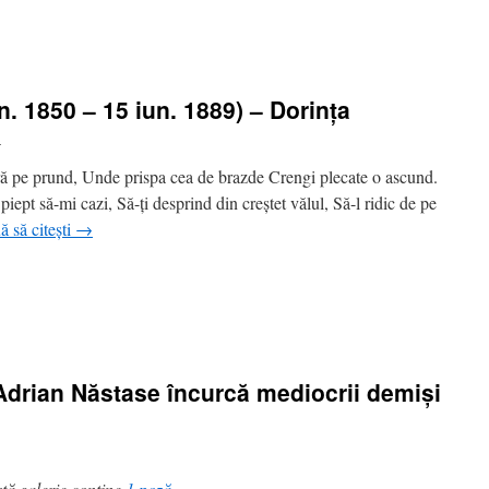
. 1850 – 15 iun. 1889) – Dorinţa
i
ră pe prund, Unde prispa cea de brazde Crengi plecate o ascund.
 piept să-mi cazi, Să-ţi desprind din creştet vălul, Să-l ridic de pe
ă să citești
→
 Adrian Năstase încurcă mediocrii demiși
tă galerie conține
1 poză
.