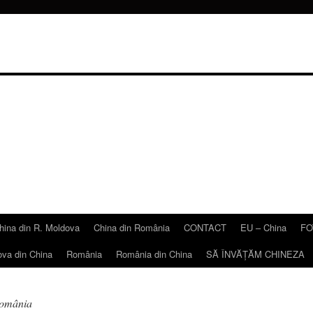
hina din R. Moldova
China din România
CONTACT
EU – China
FO
ova din China
România
România din China
SĂ ÎNVĂŢĂM CHINEZA
România