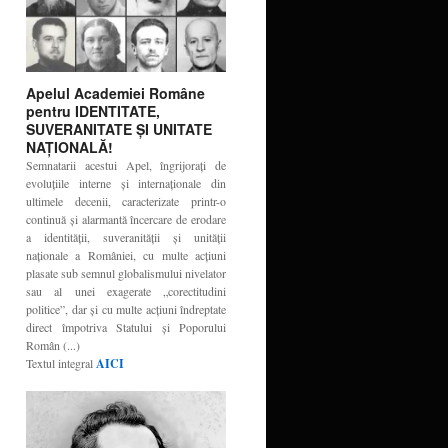
Apelul Academiei Române
pentru IDENTITATE,
SUVERANITATE ŞI UNITATE
NAŢIONALĂ!
Semnatarii acestui Apel, îngrijoraţi de
evoluţiile interne şi internaţionale din
ultimele decenii, caracterizate printr-o
continuă şi alarmantă încercare de erodare
a identităţii, suveranităţii şi unităţii
naţionale a României, cu multe acţiuni
plasate sub semnul globalismului nivelator
sau al unei exagerate „corectitudini
politice”, dar şi cu multe acţiuni îndreptate
direct împotriva Statului şi Poporului
Român (...)
Textul integral
AICI