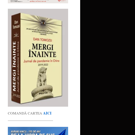
COMANDĂ CARTEA
AICI
_________________________