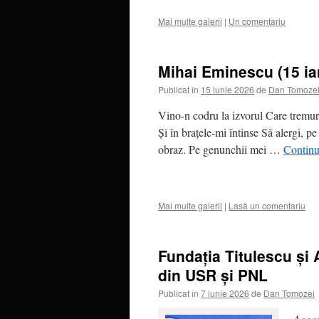
Mai multe galerii
|
Un comentariu
Mihai Eminescu (15 ian
Publicat în
15 iunie 2026
de
Dan Tomoze
Vino-n codru la izvorul Care tremu
Şi în braţele-mi întinse Să alergi, pe
obraz. Pe genunchii mei …
Continu
Mai multe galerii
|
Lasă un comentariu
Fundația Titulescu și
din USR și PNL
Publicat în
7 iunie 2026
de
Dan Tomozei
Aceas