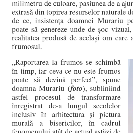
milimetru de culoare, pasiunea de a ajun
extrasă din topirea resurselor naturale d
de ce, insistența doamnei Murariu pe
poate să genereze unde de șoc vizual, 
realitatea produsă de același om care a
frumosul.
„Raportarea la frumos se schimbă
în timp, iar ceva ce nu este frumos
poate să devină perfect”, spune
foto
doamna Murariu (
), subliniind
astfel procesul de transformare
înregistrat de-a lungul secolelor
inclusiv în arhitectura și pictura
murală a bisericilor, în cadrul
fenomenului atât de actual astăzi de