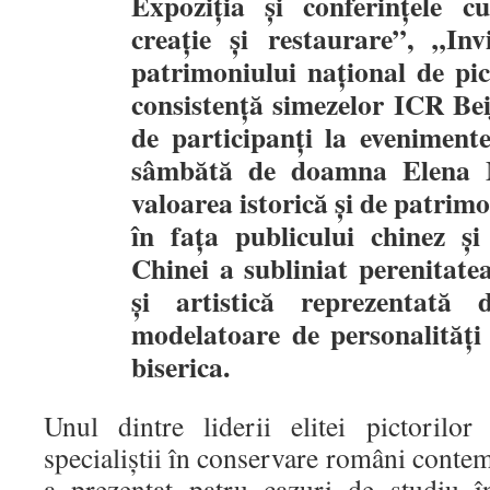
Expoziția și conferințele 
creație și restaurare”, „Inv
patrimoniului național de pi
consistență simezelor ICR Bei
de participanți la evenimente
sâmbătă de doamna Elena M
valoarea istorică și de patrim
în fața publicului chinez și
Chinei a subliniat perenitatea
și artistică reprezentată 
modelatoare de personalități
biserica.
Unul dintre liderii elitei pictorilor
specialiștii în conservare români cont
a prezentat patru cazuri de studiu î