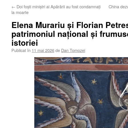
←
Doi foști miniștri ai Apărării au fost condamnați
China dezv
la moarte
Elena Murariu și Florian Petr
patrimoniul național și frumuse
istoriei
Publicat în
11 mai 2026
de
Dan Tomozei