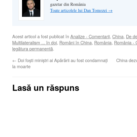
gazetar din România
Toate articolele lui Dan Tomozei
→
Acest articol a fost publicat în
Analize - Comentarii
,
China
,
De de
Multilateralism ... în doi
,
Români în China
,
România
,
România - 
legătura permanentă
.
←
Doi foști miniștri ai Apărării au fost condamnați
China dezv
la moarte
Lasă un răspuns