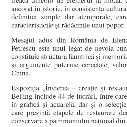
treacă dincolo de efemerul la modă, 
ancorat în istorie, în consistența cultura
definiției simple dar atemporale, ca
caracteristicile și rădăcinile unui popor.
Mesajul adus din România de Elena
Petrescu este unul legat de nevoia cun
constituie structura lăuntrică și memor
și argumente puternic cercetate, valo
China.
Expoziția „Învierea – creație și resta
Beijing include 44 de lucrări, între car
în grafică și acuarelă, dar și o selec
care prezintă etapele de restaurare de
conservare a patrimoniului național di