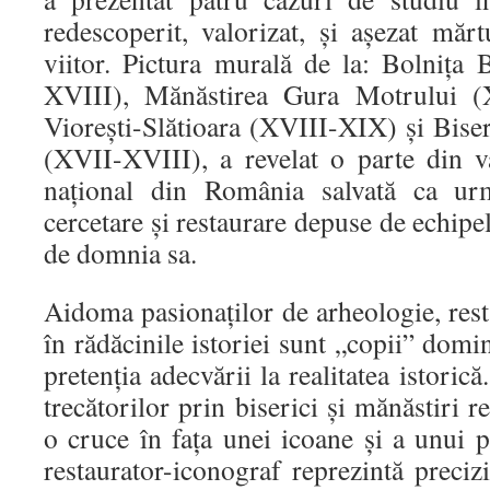
redescoperit, valorizat, și așezat măr
viitor. Pictura murală de la: Bolnița 
XVIII), Mănăstirea Gura Motrului (X
Viorești-Slătioara (XVIII-XIX) și Bis
(XVII-XVIII), a revelat o parte din 
național din România salvată ca urm
cercetare și restaurare depuse de echipe
de domnia sa.
Aidoma pasionaților de arheologie, resta
în rădăcinile istoriei sunt „copii” domi
pretenția adecvării la realitatea istoric
trecătorilor prin biserici și mănăstiri r
o cruce în fața unei icoane și a unui p
restaurator-iconograf reprezintă preci