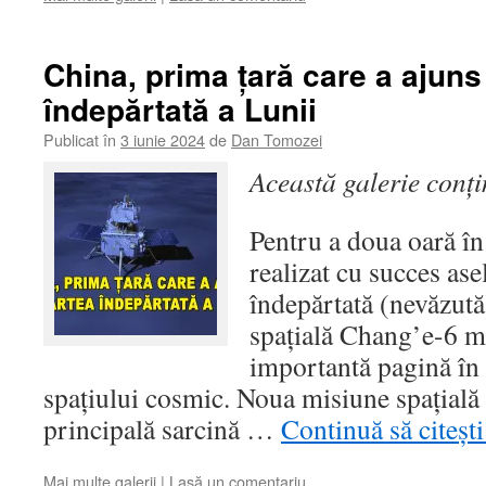
China, prima țară care a ajuns
îndepărtată a Lunii
Publicat în
3 iunie 2024
de
Dan Tomozei
Această galerie conț
Pentru a doua oară în
realizat cu succes ase
îndepărtată (nevăzută
spațială Chang’e-6 m
importantă pagină în i
spațiului cosmic. Noua misiune spațială
principală sarcină …
Continuă să citeșt
Mai multe galerii
|
Lasă un comentariu