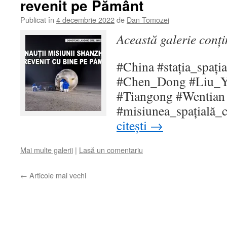
revenit pe Pământ
Publicat în
4 decembrie 2022
de
Dan Tomozei
Această galerie conț
#China #stația_spați
#Chen_Dong #Liu_Y
#Tiangong #Wentian
#misiunea_spațială_
citești
→
Mai multe galerii
|
Lasă un comentariu
←
Articole mai vechi