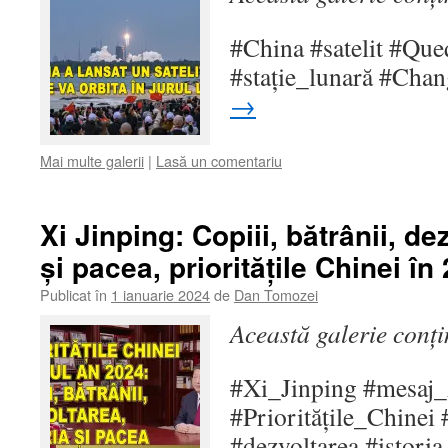
#China #satelit #Qu
#stație_lunară #Cha
→
Mai multe galerii
|
Lasă un comentariu
Xi Jinping: Copiii, bătrânii, de
și pacea, prioritățile Chinei în
Publicat în
1 ianuarie 2024
de
Dan Tomozei
Această galerie conț
#Xi_Jinping #mesa
#Prioritățile_Chinei 
#dezvoltarea #istori