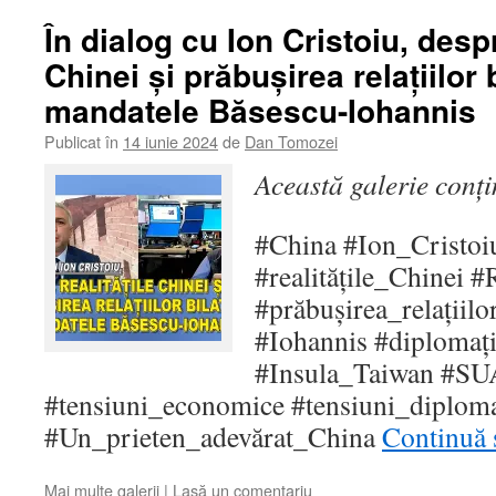
În dialog cu Ion Cristoiu, despr
Chinei și prăbușirea relațiilor b
mandatele Băsescu-Iohannis
Publicat în
14 iunie 2024
de
Dan Tomozei
Această galerie conț
#China #Ion_Cristoi
#realitățile_Chinei 
#prăbușirea_relațiilo
#Iohannis #diplomaț
#Insula_Taiwan #S
#tensiuni_economice #tensiuni_diplom
#Un_prieten_adevărat_China
Continuă s
Mai multe galerii
|
Lasă un comentariu