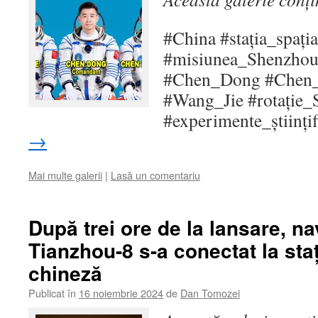
#China #stația_spați
#misiunea_Shenzhou2
#Chen_Dong #Chen
#Wang_Jie #rotație
#experimente_științi
→
Mai multe galerii
|
Lasă un comentariu
După trei ore de la lansare, n
Tianzhou-8 s-a conectat la staț
chineză
Publicat în
16 noiembrie 2024
de
Dan Tomozei