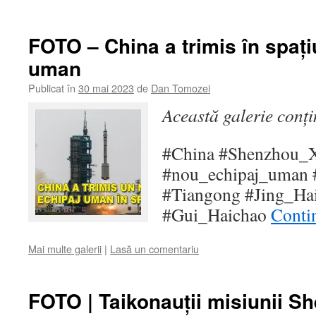
FOTO – China a trimis în spaț
uman
Publicat în
30 mai 2023
de
Dan Tomozei
Această galerie conț
#China #Shenzhou_
#nou_echipaj_uman #
#Tiangong #Jing_Ha
#Gui_Haichao
Contin
Mai multe galerii
|
Lasă un comentariu
FOTO | Taikonauții misiunii S