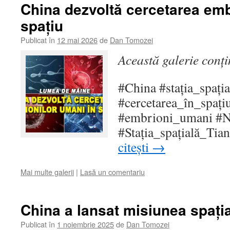
China dezvoltă cercetarea emb
spațiu
Publicat în
12 mai 2026
de
Dan Tomozei
Această galerie conț
#China #stația_spația
#cercetarea_în_spațiu
#embrioni_umani #
#Stația_spațială_Ti
citești
→
Mai multe galerii
|
Lasă un comentariu
China a lansat misiunea spaț
Publicat în
1 noiembrie 2025
de
Dan Tomozei