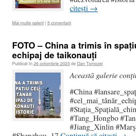
citești
→
Mai multe galerii
|
5 comentarii
FOTO – China a trimis în spați
echipaj de taikonauți
Publicat în
26 octombrie 2023
de
Dan Tomozei
Această galerie conț
#China #lansare_spaț
#cel_mai_tânăr_echi
#Stația_Spațială_chi
#Tang_Hongbo #Tan
#Jiang_Xinlin #Mar
#Shenzhou_17
Continuă să citești
→