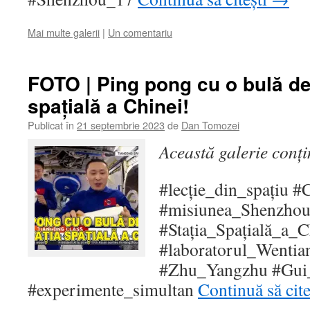
Mai multe galerii
|
Un comentariu
FOTO | Ping pong cu o bulă de 
spațială a Chinei!
Publicat în
21 septembrie 2023
de
Dan Tomozei
Această galerie conț
#lecție_din_spațiu 
#misiunea_Shenzhou
#Stația_Spațială_a_C
#laboratorul_Wentia
#Zhu_Yangzhu #Gui
#experimente_simultan
Continuă să cit