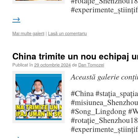
#rotație_Shenzhou18
#experimente_științi
→
Mai multe galerii
|
Lasă un comentariu
China trimite un nou echipaj 
Publicat în
29 octombrie 2024
de
Dan Tomozei
Această galerie conț
#China #stația_spați
#misiunea_Shenzho
#Song_Lingdong #
#rotație_Shenzhou18
#experimente_științi
→