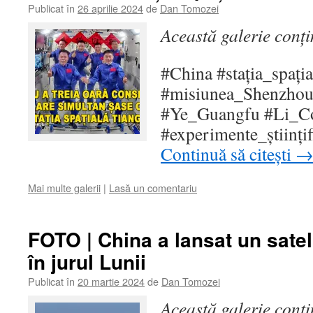
Publicat în
26 aprilie 2024
de
Dan Tomozei
Această galerie conț
#China #stația_spați
#misiunea_Shenzhou
#Ye_Guangfu #Li_C
#experimente_științi
Continuă să citești
Mai multe galerii
|
Lasă un comentariu
FOTO | China a lansat un sateli
în jurul Lunii
Publicat în
20 martie 2024
de
Dan Tomozei
Această galerie conț