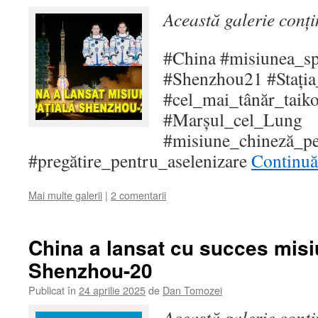
Această galerie conț
#China #misiunea_sp
#Shenzhou21 #Stația
#cel_mai_tânăr_taik
#Marșul_cel_Lung
#misiune_chineză_p
#pregătire_pentru_aselenizare
Continuă 
Mai multe galerii
|
2 comentarii
China a lansat cu succes misi
Shenzhou-20
Publicat în
24 aprilie 2025
de
Dan Tomozei
Această galerie conț