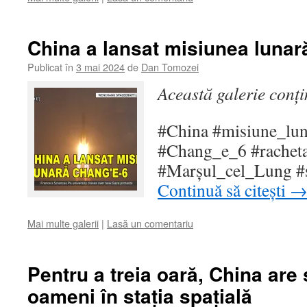
China a lansat misiunea lunar
Publicat în
3 mai 2024
de
Dan Tomozei
Această galerie conț
#China #misiune_lun
#Chang_e_6 #racheta
#Marșul_cel_Lung #
Continuă să citești
Mai multe galerii
|
Lasă un comentariu
Pentru a treia oară, China are
oameni în stația spațială