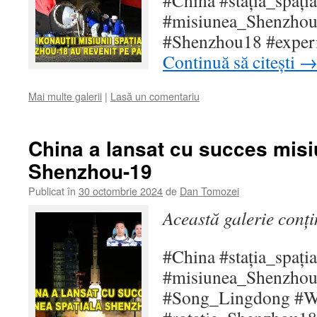
#China #stația_spați
#misiunea_Shenzhou1
#Shenzhou18 #experim
Continuă să citești
Mai multe galerii
|
Lasă un comentariu
China a lansat cu succes misi
Shenzhou-19
Publicat în
30 octombrie 2024
de
Dan Tomozei
Această galerie conț
#China #stația_spați
#misiunea_Shenzho
#Song_Lingdong #