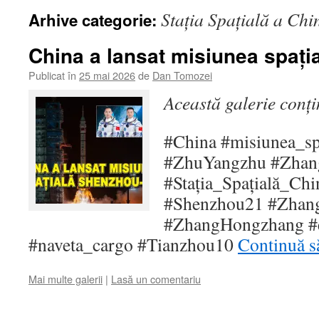
Stația Spațială a Chi
Arhive categorie:
China a lansat misiunea spaț
Publicat în
25 mai 2026
de
Dan Tomozei
Această galerie conț
#China #misiunea_sp
#ZhuYangzhu #Zhan
#Stația_Spațială_Ch
#Shenzhou21 #Zhan
#ZhangHongzhang #
#naveta_cargo #Tianzhou10
Continuă să
Mai multe galerii
|
Lasă un comentariu