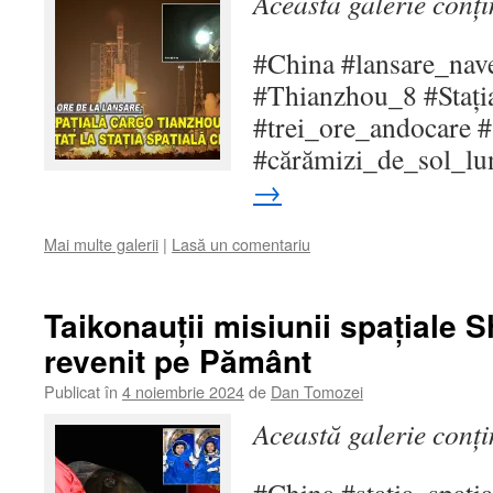
Această galerie conț
#China #lansare_nav
#Thianzhou_8 #Stați
#trei_ore_andocare 
#cărămizi_de_sol_lu
→
Mai multe galerii
|
Lasă un comentariu
Taikonauții misiunii spațiale
revenit pe Pământ
Publicat în
4 noiembrie 2024
de
Dan Tomozei
Această galerie conț