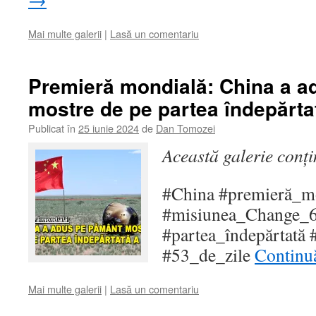
Mai multe galerii
|
Lasă un comentariu
Premieră mondială: China a 
mostre de pe partea îndepărtat
Publicat în
25 iunie 2024
de
Dan Tomozei
Această galerie conț
#China #premieră_m
#misiunea_Change_6
#partea_îndepărtată 
#53_de_zile
Continuă
Mai multe galerii
|
Lasă un comentariu