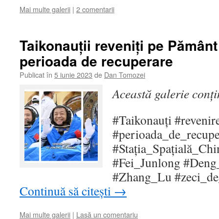
Mai multe galerii
|
2 comentarii
Taikonauții reveniți pe Pământ 
perioada de recuperare
Publicat în
5 iunie 2023
de
Dan Tomozei
Această galerie conț
#Taikonauți #reveni
#perioada_de_recupe
#Stația_Spațială_Ch
#Fei_Junlong #Den
#Zhang_Lu #zeci_de
Continuă să citești
→
Mai multe galerii
|
Lasă un comentariu