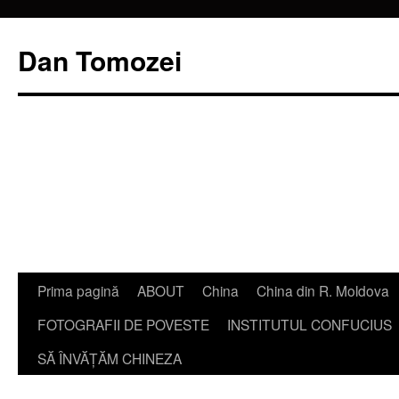
Dan Tomozei
Sari
Prima pagină
ABOUT
China
China din R. Moldova
la
FOTOGRAFII DE POVESTE
INSTITUTUL CONFUCIUS
conținut
SĂ ÎNVĂŢĂM CHINEZA