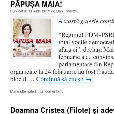
PĂPUŞA MAIA!
Publicat în
11 iunie 2019
de
Dan Tomozei
Această galerie conț
“Regimul PDM-PSRM 
total vocile democraţie
afara ei”, declara Ma
febuarie a.c., convins
parlamentare din Re
organizate la 24 februarie au fost fraud
blocul …
Continuă să citești
→
Mai multe galerii
|
Un comentariu
Doamna Cristea (Filote) și ade