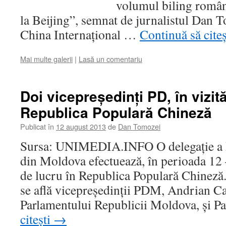
volumul biling româ
la Beijing”, semnat de jurnalistul Dan 
China Internaţional …
Continuă să cite
Mai multe galerii
|
Lasă un comentariu
Doi vicepreşedinţi PD, în vizit
Republica Populară Chineză
Publicat în
12 august 2013
de
Dan Tomozei
Sursa: UNIMEDIA.INFO O delegaţie a 
din Moldova efectuează, în perioada 12 –
de lucru în Republica Populară Chineză. 
se află vicepreşedinţii PDM, Andrian Ca
Parlamentului Republicii Moldova, şi 
citești
→