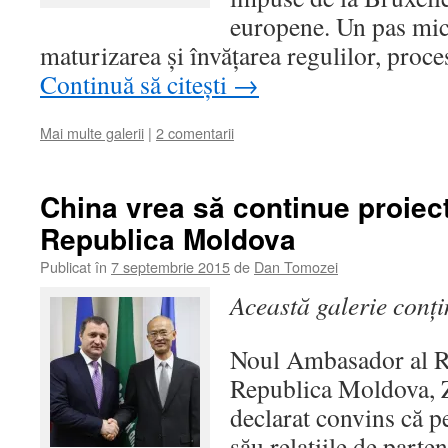
europene. Un pas mic
maturizarea şi învăţarea regulilor, proc
Continuă să citești
→
Mai multe galerii
|
2 comentarii
China vrea să continue proiec
Republica Moldova
Publicat în
7 septembrie 2015
de
Dan Tomozei
Această galerie conț
Noul Ambasador al R.
Republica Moldova, 
declarat convins că p
său relaţiile de parte