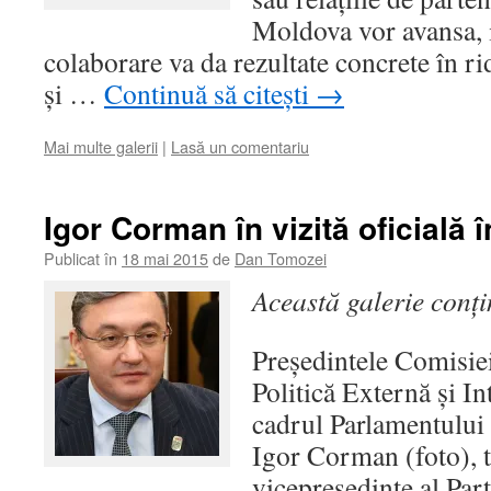
Moldova vor avansa, i
colaborare va da rezultate concrete în rid
şi …
Continuă să citești
→
Mai multe galerii
|
Lasă un comentariu
Igor Corman în vizită oficială 
Publicat în
18 mai 2015
de
Dan Tomozei
Această galerie conț
Preşedintele Comisie
Politică Externă şi I
cadrul Parlamentului
Igor Corman (foto), t
vicepreşedinte al Par