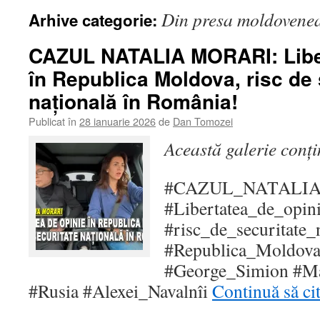
Din presa moldovene
Arhive categorie:
CAZUL NATALIA MORARI: Liber
în Republica Moldova, risc de 
națională în România!
Publicat în
28 ianuarie 2026
de
Dan Tomozei
Această galerie conț
#CAZUL_NATALI
#Libertatea_de_opin
#risc_de_securitate
#Republica_Moldov
#George_Simion #M
#Rusia #Alexei_Navalnîi
Continuă să ci