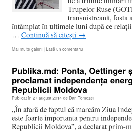
de a trimite militari 
Trupelor Ruse (GOTR
transnistreană, fosta 
întâmplat în ultimele luni după ce relați
…
Continuă să citești
→
Mai multe galerii
|
Lasă un comentariu
Publika.md: Ponta, Oettinger 
proclamat independenţa energ
Republicii Moldova
Publicat în
27 august 2014
de
Dan Tomozei
„În afară de faptul că marcăm Ziua Inde
este foarte importanta pentru independe
Republicii Moldova”, a declarat prim-mi