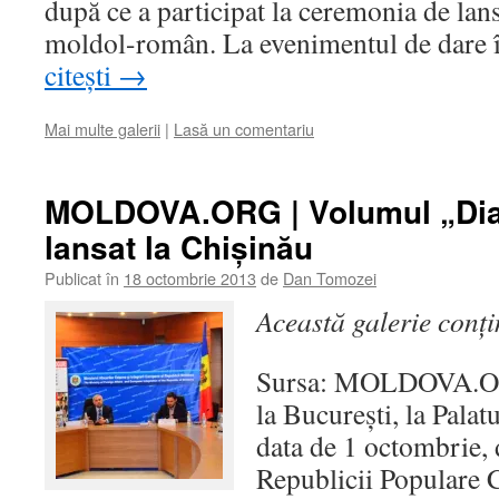
după ce a participat la ceremonia de lan
moldol-român. La evenimentul de dare
citești
→
Mai multe galerii
|
Lasă un comentariu
MOLDOVA.ORG | Volumul „Dialo
lansat la Chişinău
Publicat în
18 octombrie 2013
de
Dan Tomozei
Această galerie conț
Sursa: MOLDOVA.OR
la Bucureşti, la Palat
data de 1 octombrie, 
Republicii Populare C