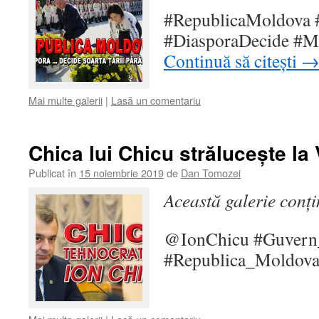
#RepublicaMoldova #
#DiasporaDecide #M
Continuă să citești
Mai multe galerii
|
Lasă un comentariu
Chica lui Chicu strălucește la 
Publicat în
15 noiembrie 2019
de
Dan Tomozei
Această galerie conț
@IonChicu #Guvern
#Republica_Moldov