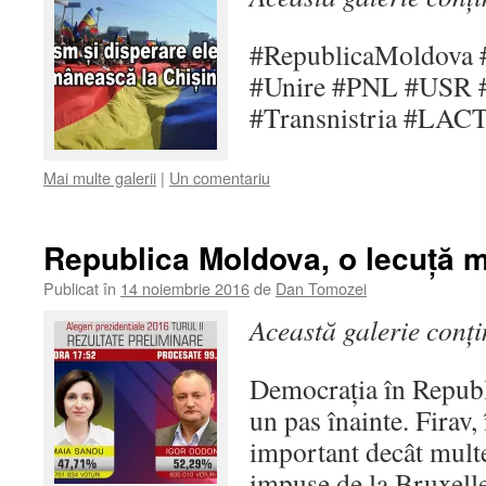
#RepublicaMoldova 
#Unire #PNL #USR 
#Transnistria #LAC
Mai multe galerii
|
Un comentariu
Republica Moldova, o lecuţă 
Publicat în
14 noiembrie 2016
de
Dan Tomozei
Această galerie conț
Democraţia în Republ
un pas înainte. Firav,
important decât mult
impuse de la Bruxelle