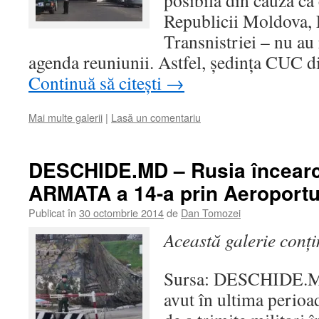
posibilă din cauză că c
Republicii Moldova, F
Transnistriei – nu au 
agenda reuniunii. Astfel, şedinţa CUC 
Continuă să citești
→
Mai multe galerii
|
Lasă un comentariu
DESCHIDE.MD – Rusia încearc
ARMATA a 14-a prin Aeroportu
Publicat în
30 octombrie 2014
de
Dan Tomozei
Această galerie conț
Sursa: DESCHIDE.MD
avut în ultima perioa