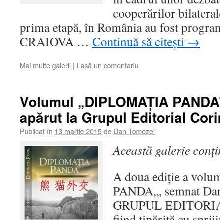
cooperărilor bilater
prima etapă, în România au fost progra
CRAIOVA …
Continuă să citești
→
Mai multe galerii
|
Lasă un comentariu
Volumul „DIPLOMAȚIA PANDA” e
apărut la Grupul Editorial Cori
Publicat în
13 martie 2015
de
Dan Tomozei
Această galerie conț
A doua ediție a vo
PANDA„, semnat Dan 
GRUPUL EDITORIAL
fiind tipărită cu sprij