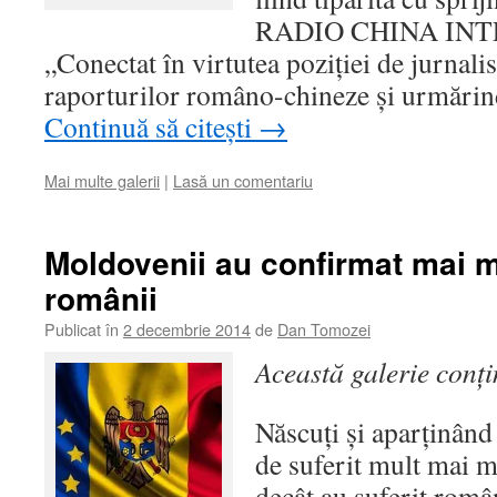
RADIO CHINA IN
„Conectat în virtutea poziţiei de jurnalist
raporturilor româno-chineze şi urmări
Continuă să citești
→
Mai multe galerii
|
Lasă un comentariu
Moldovenii au confirmat mai m
românii
Publicat în
2 decembrie 2014
de
Dan Tomozei
Această galerie conț
Născuţi şi aparţinând
de suferit mult mai m
decât au suferit româ