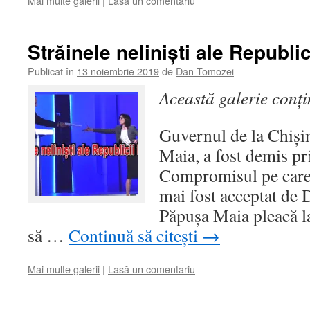
Mai multe galerii
|
Lasă un comentariu
Străinele neliniști ale Republi
Publicat în
13 noiembrie 2019
de
Dan Tomozei
Această galerie conț
Guvernul de la Chiși
Maia, a fost demis pr
Compromisul pe care a
mai fost acceptat de
Păpușa Maia pleacă la
să …
Continuă să citești
→
Mai multe galerii
|
Lasă un comentariu