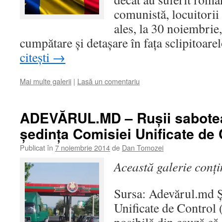
comunistă, locuitori
ales, la 30 noiembrie
cumpătare şi detaşare în faţa sclipitoar
citești
→
Mai multe galerii
|
Lasă un comentariu
ADEVĂRUL.MD – Ruşii sabotea
şedinţa Comisiei Unificate de 
Publicat în
7 noiembrie 2014
de
Dan Tomozei
Această galerie conț
Sursa: Adevărul.md 
Unificate de Control