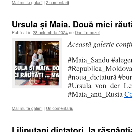
Mai multe galerii
|
2 comentarii
Ursula și Maia. Două mici răut
Publicat în
28 octombrie 2024
de
Dan Tomozei
Această galerie conț
#Maia_Sandu #alege
#Republica_Moldov
#noua_dictatură #bun
#Ursula_von_der_Le
#Maia_anti_Rusia
Co
Mai multe galerii
|
Un comentariu
Liliputani dictatori, la răspânti