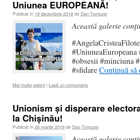
Uniunea EUROPEANĂ!
Publicat în
19 decembrie 2018
de
Dan Tomozei
Această galerie conț
#AngelaCristeaFilot
#UniuneaEuropeana 
#obsesii #minciuna #
#sfidare
Continuă să 
Mai multe galerii
|
Lasă un comentariu
Unionism și disperare electo
la Chișinău!
Publicat în
26 martie 2018
de
Dan Tomozei
Această galerie conț