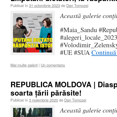
Publicat în
31 octombrie 2023
de
Dan Tomozei
Această galerie conț
#Maia_Sandu #Repu
#alegeri_locale_2023
#Volodimir_Zelensky
#UE #SUA
Continuă 
Mai multe galerii
|
Un comentariu
REPUBLICA MOLDOVA | Diasp
soarta țării părăsite!
Publicat în
3 noiembrie 2020
de
Dan Tomozei
Această galerie conț