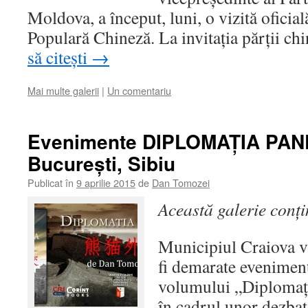
Moldova, a început, luni, o vizită oficia
Populară Chineză. La invitaţia părţii c
să citești
→
Mai multe galerii
|
Un comentariu
Evenimente DIPLOMAŢIA PAND
Bucureşti, Sibiu
Publicat în
9 aprilie 2015
de
Dan Tomozei
Această galerie conț
Municipiul Craiova va
fi demarate eveniment
volumului „Diplomaţia
în cadrul unor dezbat