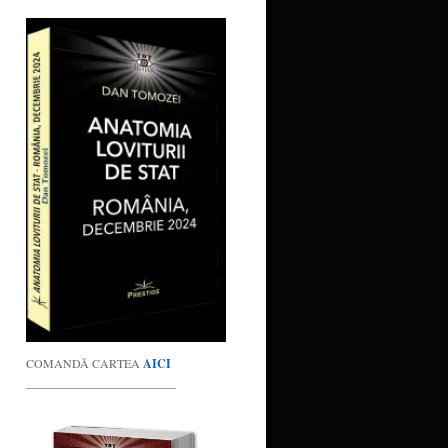
COMANDĂ CARTEA
AICI
_________________________