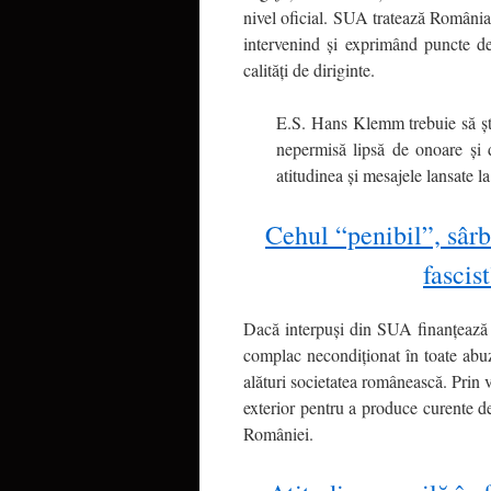
nivel oficial. SUA tratează România,
intervenind și exprimând puncte d
calități de diriginte.
E.S. Hans Klemm trebuie să șt
nepermisă lipsă de onoare și 
atitudinea și mesajele lansate l
Cehul “penibil”, sârb
fascis
Dacă interpuși din SUA finanțează o
complac necondiționat în toate abu
alături societatea românească. Prin v
exterior pentru a produce curente de
României.