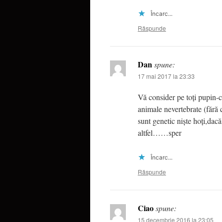
Încarc...
Răspunde
Dan
spune:
17 mai 2017 la 23:33
Vă consider pe toți pupin-c
animale nevertebrate (fără
sunt genetic niște hoți,dacă
altfel……sper
Încarc...
Răspunde
Ciao
spune:
15 decembrie 2016 la 23:05