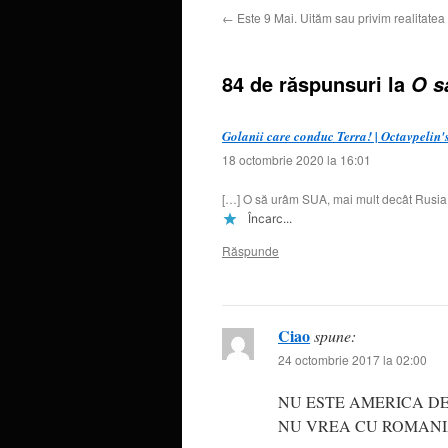
←
Este 9 Mai. Uităm sau privim realitatea 
84 de răspunsuri la
O s
Golanii care conduc Terra! | Octavpelin
18 octombrie 2020 la 16:01
[…] O să urâm SUA, mai mult decât Rusia
Încarc...
Răspunde
Ciao
spune:
24 octombrie 2017 la 02:00
NU ESTE AMERICA DE
NU VREA CU ROMAN