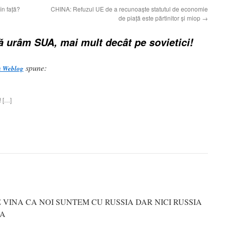
în faţă?
CHINA: Refuzul UE de a recunoaşte statutul de economie
de piață este părtinitor și miop
→
ă urâm SUA, mai mult decât pe sovietici!
spune:
's Weblog
! […]
 VINA CA NOI SUNTEM CU RUSSIA DAR NICI RUSSIA
IA