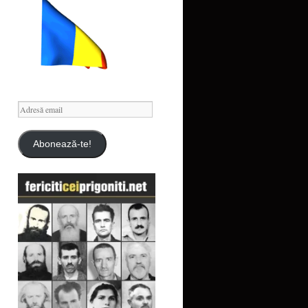
Adresă
email
Abonează-te!