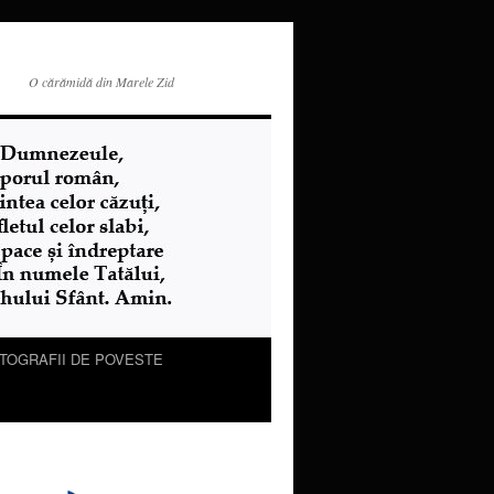
O cărămidă din Marele Zid
TOGRAFII DE POVESTE