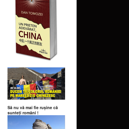
Să nu vă mai fie ruşine că
sunteţi români !