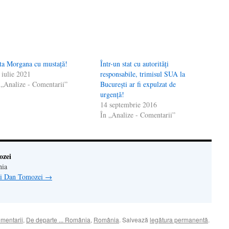
tră
ta Morgana cu mustață!
Într-un stat cu autorități
 iulie 2021
responsabile, trimisul SUA la
 „Analize - Comentarii”
București ar fi expulzat de
urgență!
14 septembrie 2016
În „Analize - Comentarii”
ozei
nia
lui Dan Tomozei
→
omentarii
,
De departe ... România
,
România
. Salvează
legătura permanentă
.