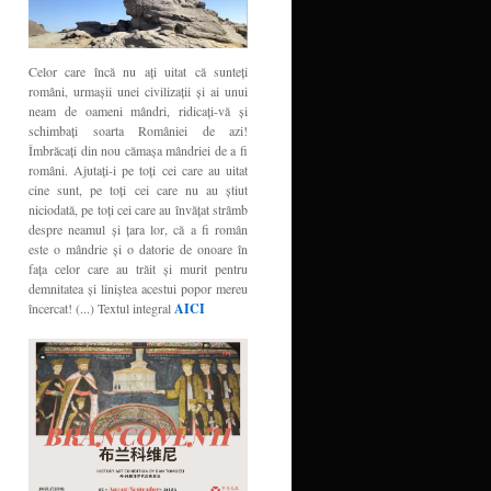
Celor care încă nu aţi uitat că sunteţi
români, urmaşii unei civilizaţii şi ai unui
neam de oameni mândri, ridicaţi-vă şi
schimbaţi soarta României de azi!
Îmbrăcaţi din nou cămaşa mândriei de a fi
români. Ajutaţi-i pe toţi cei care au uitat
cine sunt, pe toţi cei care nu au ştiut
niciodată, pe toţi cei care au învăţat strâmb
despre neamul şi ţara lor, că a fi român
este o mândrie şi o datorie de onoare în
faţa celor care au trăit şi murit pentru
demnitatea şi liniştea acestui popor mereu
încercat! (...) Textul integral
AICI