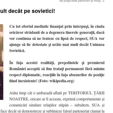
de piață este părtinitor și miop
→
lt decât pe sovietici!
Cu tot efortul mediatic finanțat prin interpuși, în ciuda
oricăror strădanii de a degenera tinerele generații, dacă
vor continua să ne trateze cu lipsă de respect, SUA vor
ajunge să fie detestate și urâte mai mult decât Uniunea
Sovietică.
În fața acestei realități, președintele și premierul
României acceptă să fim tratați permanent fără minim
respect diplomatic, reacțiile în fața abuzurilor de poziție
fiind inexistente! (Foto: wikipedia.org)
Atâta timp cât o ambasadă aflată pe TERITORIUL ȚĂRII
NOASTRE, oricare ar fi aceasta, exprimă comportamente și
comunicări similare relațiilor stăpân – subaltern, SUA și
face decât să demonstreze și sublinieze falsul parteneriat clamat la