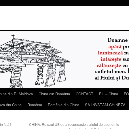
hina din R. Moldova
China din România
CONTACT
EU – China
FO
ova din China
România
România din China
SĂ ÎNVĂŢĂM CHINEZA
în faţă?
CHINA: Refuzul UE de a recunoaşte statutul de economie