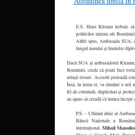
Atitudinea umilă în f
E.S. Hans Klemm trebuie să 
politicilor interne ale României 
Altfel spus, Ambasada SUA, ca
lungul nasului și limitelor dipl
Dacă SUA și ambasadorul Klemm, alăt
României, crede că poate face românii 
uriașă eroare. Această perioadă es
Însă, în urma ei, va rămâne o ură ne
fel de criminali, duplicitari și protec
au ajuns să creadă că lumea începe ș
P.S. – Ultimul abuz al Ambasad
Băncii Naționale a Românie
Mihail Manoiles
internațional,
Jilava și Ocnele Mari. Persona