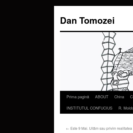
Dan Tomozei
Prima pagină
ABOUT
China
C
Sari
INSTITUTUL CONFUCIUS
R. Mold
la
conținut
←
Este 9 Mai. Uităm sau privim realitatea 