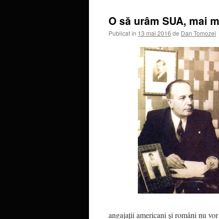
O să urâm SUA, mai mu
Publicat în
13 mai 2016
de
Dan Tomozei
angajații americani și români nu vor 