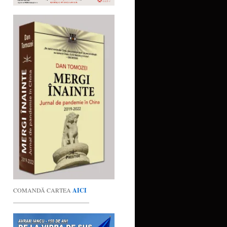
COMANDĂ CARTEA
AICI
_________________________