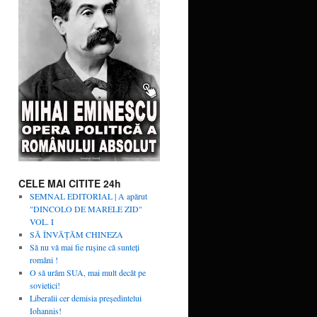
CELE MAI CITITE 24h
SEMNAL EDITORIAL | A apărut
"DINCOLO DE MARELE ZID"
VOL. I
SĂ ÎNVĂŢĂM CHINEZA
Să nu vă mai fie rușine că sunteți
români !
O să urâm SUA, mai mult decât pe
sovietici!
Liberalii cer demisia preşedintelui
Iohannis!