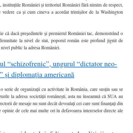
 instituțiile României și teritoriul României fără nimim de respect,
e vedere ca și cum cineva a acordat trimișilor de la Washington
ie că dacă președintele și premierul României tac, demonstrând o
demnitate la nivel de stat, poporul român este profund jignit de
a nivel public la adresa României.
ul “schizofrenic”, ungurul “dictator neo-
t” şi diplomația americană
 serie de organizații cu activitate în România, care susțin sau se
zurile la adresa societății românești, asta nu înseamnă că SUA au
ectorii de mesaje nu sunt decât devoalați cei care sunt finanțați din
 opinie de cele mai multe ori în defavoarea intereselor directe ale