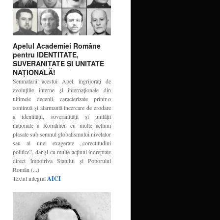
Apelul Academiei Române
pentru IDENTITATE,
SUVERANITATE ŞI UNITATE
NAŢIONALĂ!
Semnatarii acestui Apel, îngrijoraţi de
evoluţiile interne şi internaţionale din
ultimele decenii, caracterizate printr-o
continuă şi alarmantă încercare de erodare
a identităţii, suveranităţii şi unităţii
naţionale a României, cu multe acţiuni
plasate sub semnul globalismului nivelator
sau al unei exagerate „corectitudini
politice”, dar şi cu multe acţiuni îndreptate
direct împotriva Statului şi Poporului
Român (...)
Textul integral
AICI