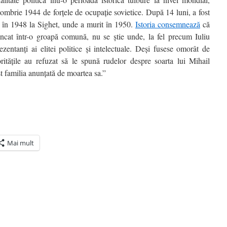
tombrie 1944 de forțele de ocupație sovietice. După 14 luni, a fost
at în 1948 la Sighet, unde a murit în 1950.
Istoria consemnează
că
ncat într-o groapă comună, nu se știe unde, la fel precum Iuliu
zentanți ai elitei politice și intelectuale. Deși fusese omorât de
ritățile au refuzat să le spună rudelor despre soarta lui Mihail
t familia anunțată de moartea sa.”
Mai mult
ră
n(Se
de