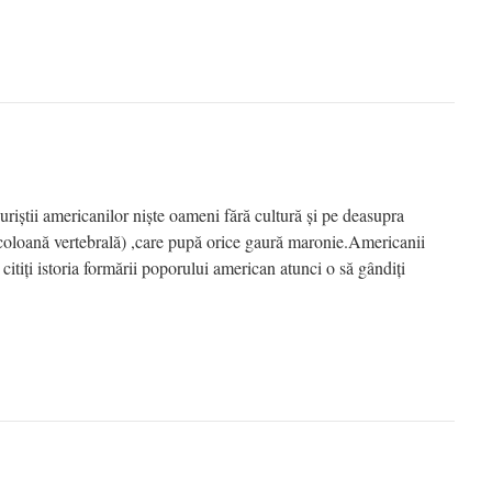
uriștii americanilor niște oameni fără cultură și pe deasupra
 coloană vertebrală) ,care pupă orice gaură maronie.Americanii
 citiți istoria formării poporului american atunci o să gândiți