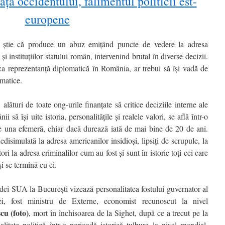
aţa occidentului, falimentul politicii est-
europene
știe că produce un abuz emițând puncte de vedere la adresa
și instituțiilor statului român, intervenind brutal în diverse decizii.
 reprezentanță diplomatică în România, ar trebui să își vadă de
omatice.
uri de toate ong-urile finanțate să critice deciziile interne ale
să își uite istoria, personalitățile și realele valori, se află într-o
te una efemeră, chiar dacă durează iată de mai bine de 20 de ani.
disimulată la adresa americanilor insidioși, lipsiți de scrupule, la
tori la adresa criminalilor cum au fost și sunt în istorie toți cei care
i se termină cu ei.
ei SUA la București vizează personalitatea fostului guvernator al
i, fost ministru de Externe, economist recunoscut la nivel
cu (foto)
, mort în închisoarea de la Sighet, după ce a trecut pe la
litate politică într-o perioadă istorică tulbure la nivel mondial,