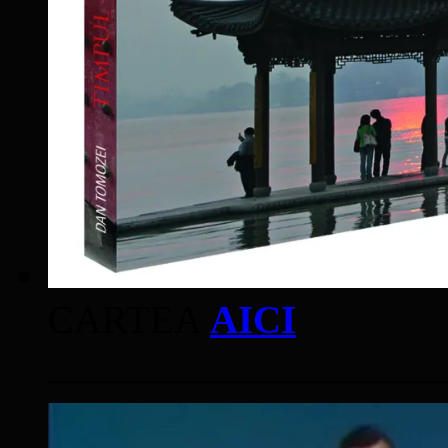
CARTEA
AICI
____________________