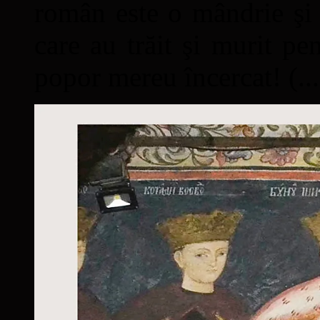
român este o mândrie şi 
care au trăit şi murit pe
popor mereu încercat! (...