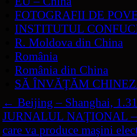
EU – China
FOTOGRAFII DE POV
INSTITUTUL CONFUC
R. Moldova din China
România
România din China
SĂ ÎNVĂŢĂM CHINE
←
Beijing – Shanghai, 1.31
JURNALUL NAŢIONAL – Vol
care va produce maşini elec