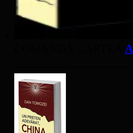
COMANDĂ CARTEA
A
____________________