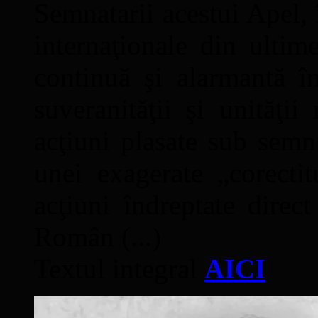
Semnatarii acestui Apel, î
internaţionale din ultime
continuă şi alarmantă în
suveranităţii şi unităţi
acţiuni plasate sub semn
unei exagerate „corectit
acţiuni îndreptate direc
Român (...)
Textul integral
AICI