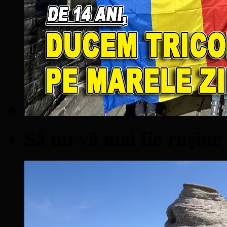
Să nu vă mai fie ruşine