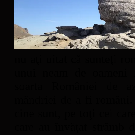
nu aţi uitat că sunteţi ro
unui neam de oameni mâ
soarta României de a
mândriei de a fi români. 
cine sunt, pe toţi cei car
care au învăţat strâmb d