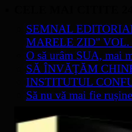
CELE MAI CITITE 2
SEMNAL EDITORIAL 
MARELE ZID" VOL. 
O să urâm SUA, mai mul
SĂ ÎNVĂŢĂM CHIN
INSTITUTUL CONF
Să nu vă mai fie rușine