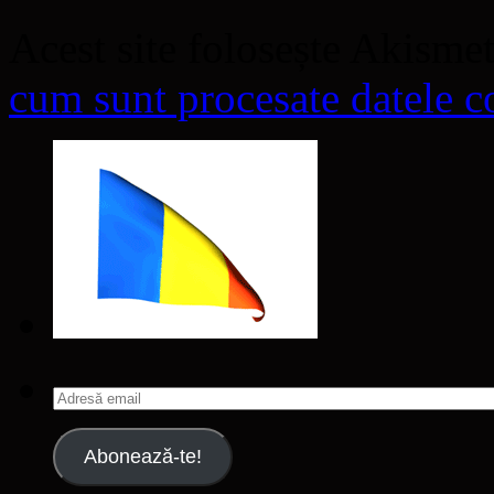
Acest site folosește Akisme
cum sunt procesate datele co
Adresă
email
Abonează-te!