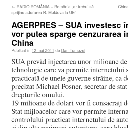
←
RADIO ROMÂNIA – România „ar trebui să
China
sprijine aderarea R. Moldova la UE”
AGERPRES – SUA investesc în 
vor putea sparge cenzurarea in
China
Publicat în
12 mai 2011
de
Dan Tomozei
SUA prevăd injectarea unor milioane de 
tehnologie care va permite internetului 
practicată de unele guverne străine, ca de
precizat Michael Posner, secretar de sta
drepturile omului.
19 milioane de dolari vor fi consacraţi
Stat mijloacelor care vor permite interna
controlului practicat internetului de auto
şi din alte regimuri autoritare, care bloc