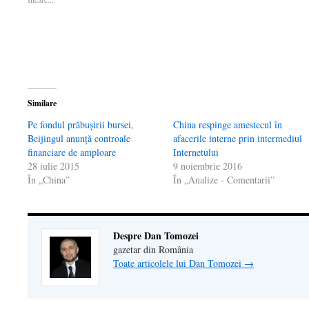
o
fereastră
o
nouă)
unui
fereastră
nouă)
fereastră
prieten(Se
nouă)
nouă)
deschide
într-
o
fereastră
nouă)
Similare
Pe fondul prăbuşirii bursei,
China respinge amestecul în
Beijingul anunţă controale
afacerile interne prin intermediul
financiare de amploare
Internetului
28 iulie 2015
9 noiembrie 2016
În „China”
În „Analize - Comentarii”
Despre Dan Tomozei
gazetar din România
Toate articolele lui Dan Tomozei
→