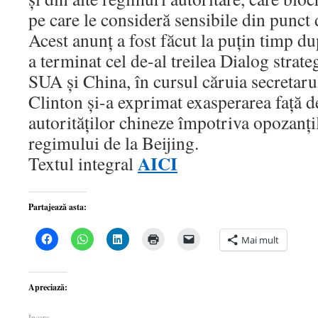
pe care le consideră sensibile din punct 
Acest anunţ a fost făcut la puţin timp d
a terminat cel de-al treilea Dialog strate
SUA şi China, în cursul căruia secretarul
Clinton şi-a exprimat exasperarea faţă d
autorităţilor chineze împotriva opozanţilo
regimului de la Beijing.
AICI
Textul integral
Partajează asta:
Dă
Dă
Dă
Dă
Dă
Mai mult
clic
clic
clic
clic
clic
pentru
pentru
pentru
pentru
pentru
a
partajare
a
a
a
partaja
pe
partaja
imprima(Se
trimite
pe
WhatsApp(Se
pe
deschide
o
Apreciază:
Facebook(Se
deschide
LinkedIn(Se
într-
legătură
deschide
într-
deschide
o
prin
într-
o
într-
fereastră
email
Încarc...