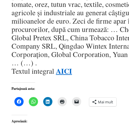
tomate, orez, tutun vrac, textile, cosmeti
agricole şi industriale au generat câştigu
milioanelor de euro. Zeci de firme apar 
procurorilor, după cum urmează: … C
Global Pretex SRL, China Tobacco Inte
Company SRL, Qingdao Wintex Interna
Corporaţion, Global Corporation, Yu
… (…) .
AICI
Textul integral
Partajează asta:
Dă
Dă
Dă
Dă
Dă
Mai mult
clic
clic
clic
clic
clic
pentru
pentru
pentru
pentru
pentru
a
partajare
a
a
a
partaja
pe
partaja
imprima(Se
trimite
pe
WhatsApp(Se
pe
deschide
o
Apreciază:
Facebook(Se
deschide
LinkedIn(Se
într-
legătură
deschide
într-
deschide
o
prin