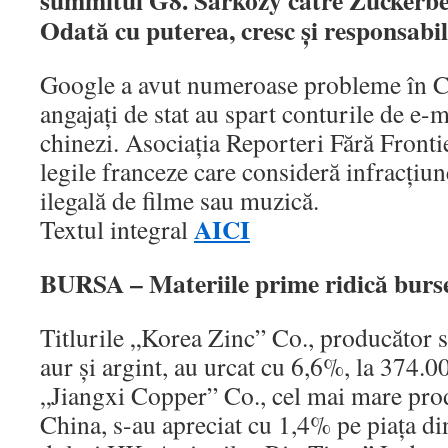
summitul G8. Sarkozy către Zuckerbe
Odată cu puterea, cresc şi responsabil
Google a avut numeroase probleme în C
angajaţi de stat au spart conturile de e-m
chinezi. Asociaţia Reporteri Fără Frontie
legile franceze care consideră infracţiu
ilegală de filme sau muzică.
AICI
Textul integral
BURSA – Materiile prime ridică burse
Titlurile „Korea Zinc” Co., producător 
aur şi argint, au urcat cu 6,6%, la 374.0
„Jiangxi Copper” Co., cel mai mare pro
China, s-au apreciat cu 1,4% pe piaţa d