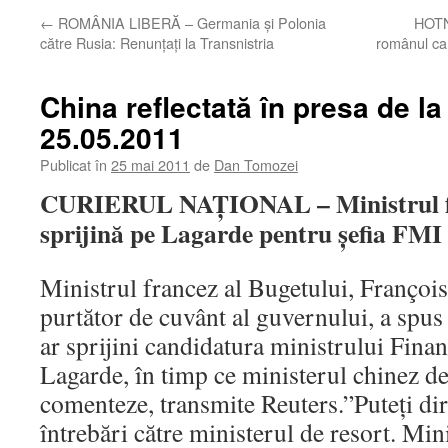
←
ROMÂNIA LIBERĂ – Germania şi Polonia
HOTN
către Rusia: Renunţaţi la Transnistria
românul car
China reflectată în presa de la
25.05.2011
Publicat în
25 mai 2011
de
Dan Tomozei
CURIERUL NAŢIONAL – Ministrul fr
sprijină pe Lagarde pentru şefia FMI
Ministrul francez al Bugetului, François
purtător de cuvânt al guvernului, a spu
ar sprijini candidatura ministrului Finan
Lagarde, în timp ce ministerul chinez de
comenteze, transmite Reuters.”Puteţi dir
întrebări către ministerul de resort. Mi