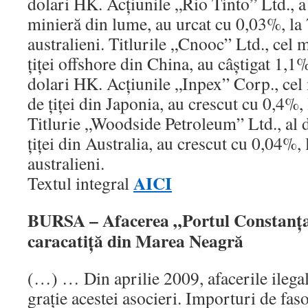
dolari HK. Acţiunile „Rio Tinto” Ltd., a
minieră din lume, au urcat cu 0,03%, la 
australieni. Titlurile „Cnooc” Ltd., cel
ţiţei offshore din China, au câştigat 1,1
dolari HK. Acţiunile „Inpex” Corp., cel
de ţiţei din Japonia, au crescut cu 0,4%,
Titlurie „Woodside Petroleum” Ltd., al 
ţiţei din Australia, au crescut cu 0,04%, 
australieni.
AICI
Textul integral
BURSA – Afacerea „Portul Constanţa
caracatiţă din Marea Neagră
(…) … Din aprilie 2009, afacerile ilega
graţie acestei asocieri. Importuri de faso