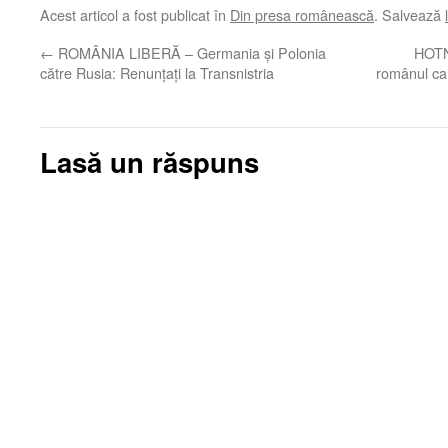
Acest articol a fost publicat în
Din presa românească
. Salvează
←
ROMÂNIA LIBERĂ – Germania şi Polonia
HOTN
către Rusia: Renunţaţi la Transnistria
românul car
Lasă un răspuns