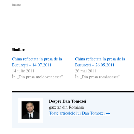
într-
o
într-
fereastră
email
Încarc...
o
fereastră
o
nouă)
unui
fereastră
nouă)
fereastră
prieten(Se
nouă)
nouă)
deschide
într-
o
fereastră
nouă)
Similare
China reflectată în presa de la
China reflectată în presa de la
Bucureşti – 14.07.2011
Bucureşti – 26.05.2011
14 iulie 2011
26 mai 2011
În „Din presa moldovenească”
În „Din presa românească”
Despre Dan Tomozei
gazetar din România
Toate articolele lui Dan Tomozei
→