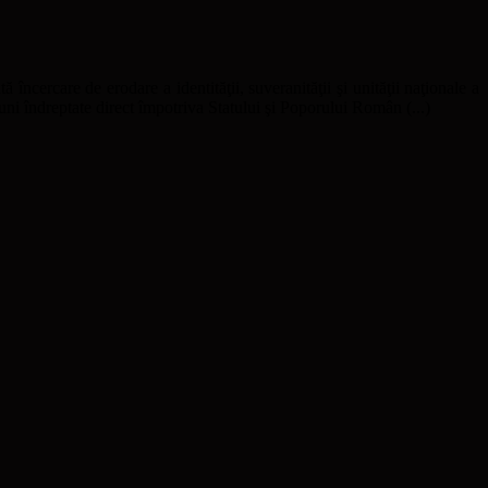
ă încercare de erodare a identităţii, suveranităţii şi unităţii naţionale a
uni îndreptate direct împotriva Statului şi Poporului Român (...)