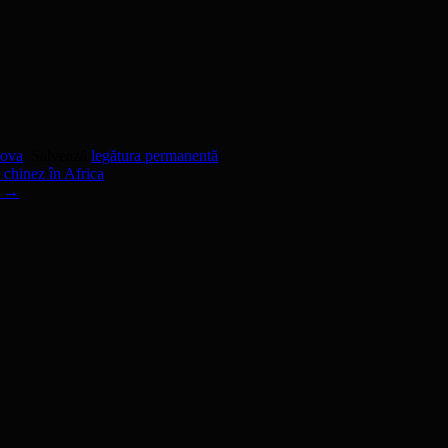
dova
. Salvează
legătura permanentă
.
hinez în Africa
d
→