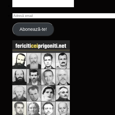
Adresă
email
Abonează-te!