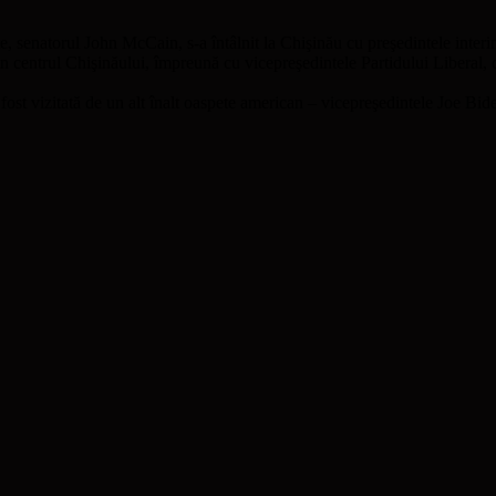
e, senatorul John McCain, s-a întâlnit la Chişinău cu preşedintele inter
 centrul Chişinăului, împreună cu vicepreşedintele Partidului Liberal, 
ost vizitată de un alt înalt oaspete american – vicepreşedintele Joe Bid