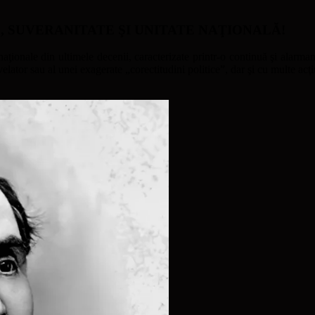
ATE, SUVERANITATE ŞI UNITATE NAŢIONALĂ!
naţionale din ultimele decenii, caracterizate printr-o continuă şi alarmant
ator sau al unei exagerate „corectitudini politice”, dar şi cu multe acţi