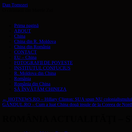
Dan Tomozei
O cărămidă din Marele Zid
Sari
Prima pagină
la
ABOUT
conținut
China
China din R. Moldova
China din România
CONTACT
EU – China
FOTOGRAFII DE POVESTE
INSTITUTUL CONFUCIUS
R. Moldova din China
România
România din China
SĂ ÎNVĂŢĂM CHINEZA
←
HOTNEWS.RO – Hillary Clinton: SUA spun NU colonialismului c
GÂNDUL.RO – Cum a luat China două insule de la Coreea de Nor
ROMÂNIA ACTUALITĂŢI – SUA „