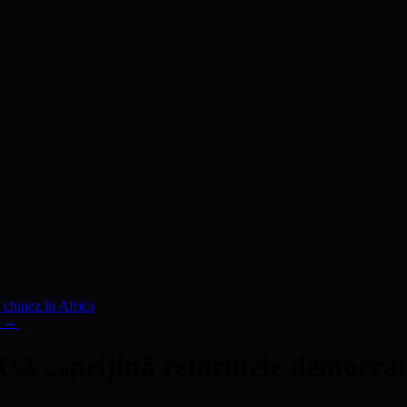
hinez în Africa
d
→
sprijină reformele democrati