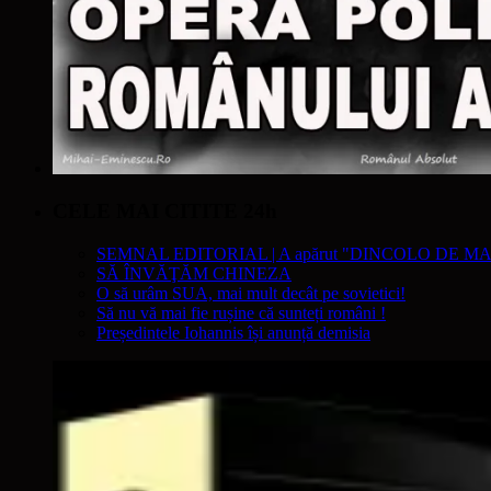
CELE MAI CITITE 24h
SEMNAL EDITORIAL | A apărut "DINCOLO DE MA
SĂ ÎNVĂŢĂM CHINEZA
O să urâm SUA, mai mult decât pe sovietici!
Să nu vă mai fie rușine că sunteți români !
Președintele Iohannis își anunță demisia