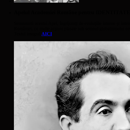
Apelul Academiei Române pentru IDENTIT
Semnatarii acestui Apel, îngrijoraţi de evoluţiile interne şi inter
României, cu multe acţiuni plasate sub semnul globalismului nivel
Textul integral
AICI