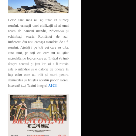
Celor care încă nu aţi uitat că sunteţi
români, urmaşii unei civilizaţii şi ai unui
neam de oameni mândri, ridicaţi-vă şi
schimbaţi soarta României de azi!
Îmbrăcaţi din nou cămaşa mândriei de a fi
români. Ajutaţi-i pe toţi cei care au uitat
cine sunt, pe toţi cei care nu au ştiut
niciodată, pe toţi cei care au învăţat strâmb
despre neamul şi ţara lor, că a fi român
este o mândrie şi o datorie de onoare în
faţa celor care au trăit şi murit pentru
demnitatea şi liniştea acestui popor mereu
încercat! (...) Textul integral
AICI