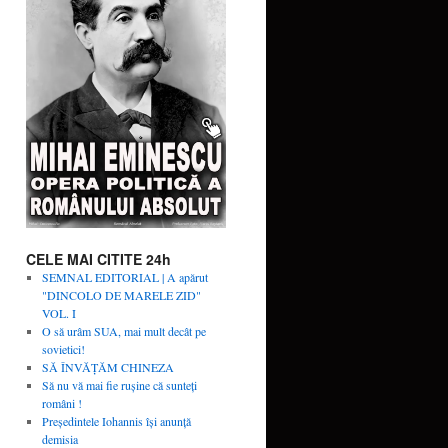
CELE MAI CITITE 24h
SEMNAL EDITORIAL | A apărut
"DINCOLO DE MARELE ZID"
VOL. I
O să urâm SUA, mai mult decât pe
sovietici!
SĂ ÎNVĂŢĂM CHINEZA
Să nu vă mai fie rușine că sunteți
români !
Președintele Iohannis își anunță
demisia