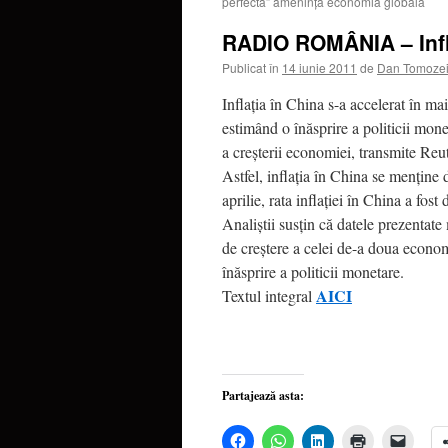
perfectă” ameninţă economia globală
RADIO ROMÂNIA – Infla
Publicat în
14 iunie 2011
de
Dan Tomoze
Inflaţia în China s-a accelerat în mai
estimând o înăsprire a politicii mone
a creşterii economiei, transmite Reut
Astfel, inflaţia în China se menţine
aprilie, rata inflaţiei în China a fost
Analiştii susţin că datele prezentate 
de creştere a celei de-a doua economi
înăsprire a politicii monetare.
AICI
Textul integral
Partajează asta:
Dă
Dă
Dă
Dă
Dă