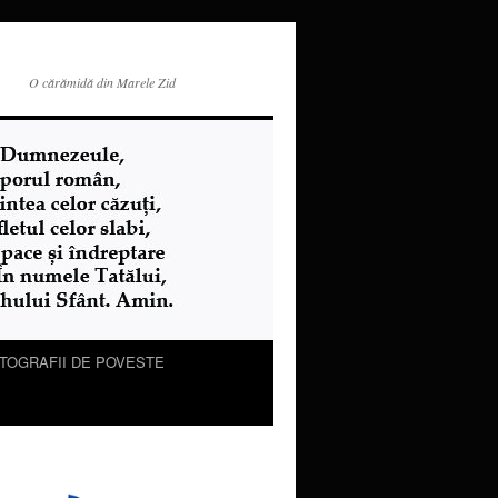
O cărămidă din Marele Zid
TOGRAFII DE POVESTE