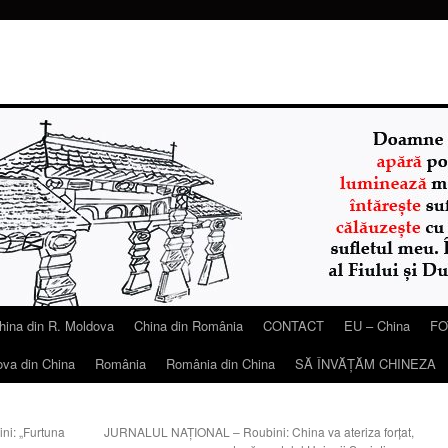
hina din R. Moldova
China din România
CONTACT
EU – China
FO
ova din China
România
România din China
SĂ ÎNVĂŢĂM CHINEZA
i: „Furtuna
JURNALUL NAŢIONAL – Roubini: China va ateriza forţat,