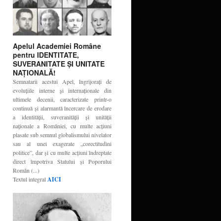
Apelul Academiei Române
pentru IDENTITATE,
SUVERANITATE ŞI UNITATE
NAŢIONALĂ!
Semnatarii acestui Apel, îngrijoraţi de
evoluţiile interne şi internaţionale din
ultimele decenii, caracterizate printr-o
continuă şi alarmantă încercare de erodare
a identităţii, suveranităţii şi unităţii
naţionale a României, cu multe acţiuni
plasate sub semnul globalismului nivelator
sau al unei exagerate „corectitudini
politice”, dar şi cu multe acţiuni îndreptate
direct împotriva Statului şi Poporului
Român (...)
Textul integral
AICI