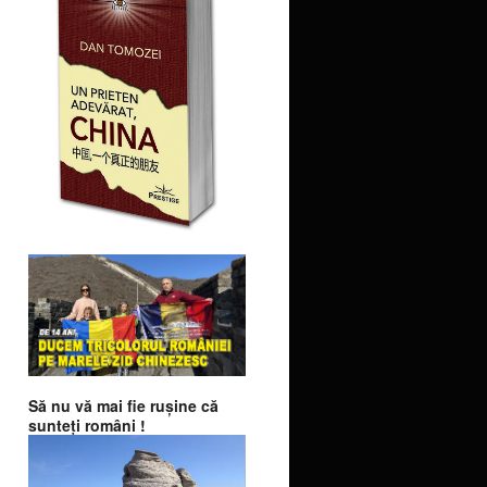
Să nu vă mai fie ruşine că
sunteţi români !