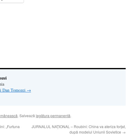
ră
n(Se
de
tră
ozei
nia
lui Dan Tomozei
→
românească
. Salvează
legătura permanentă
.
i: „Furtuna
JURNALUL NAŢIONAL – Roubini: China va ateriza forţat,
după modelul Uniunii Sovietice
→