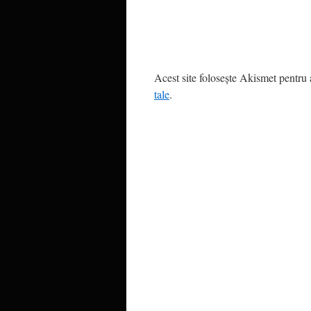
Acest site folosește Akismet pentru
tale
.