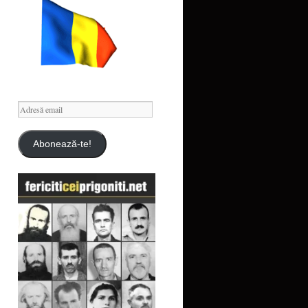
Adresă
email
Abonează-te!