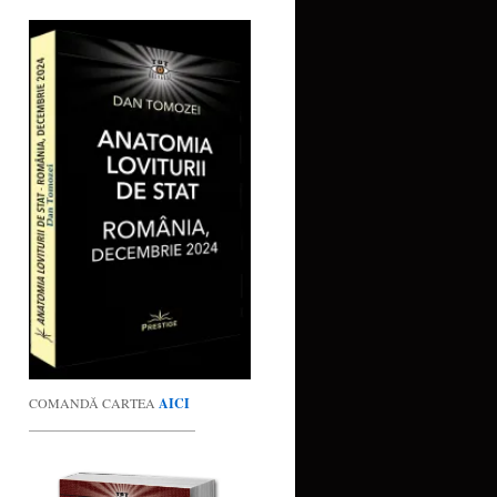
COMANDĂ CARTEA
AICI
_________________________