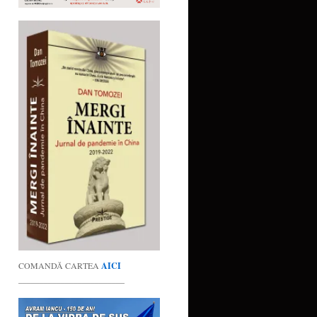
COMANDĂ CARTEA
AICI
_________________________