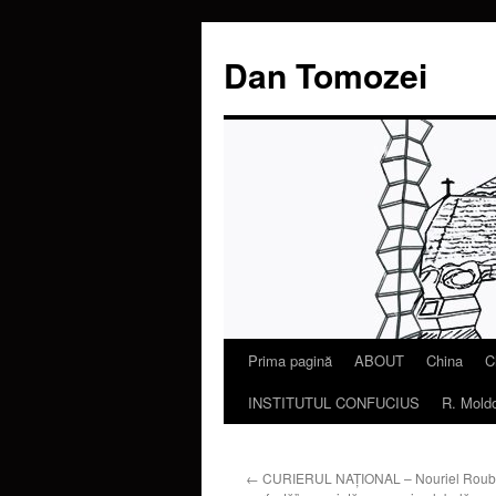
Dan Tomozei
Prima pagină
ABOUT
China
C
Sari
INSTITUTUL CONFUCIUS
R. Mold
la
conținut
←
CURIERUL NAŢIONAL – Nouriel Roubin