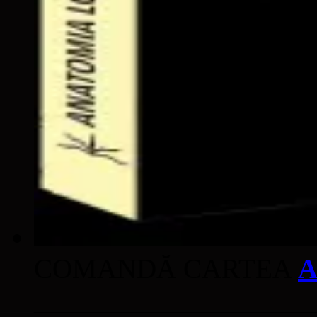
COMANDĂ CARTEA
A
____________________