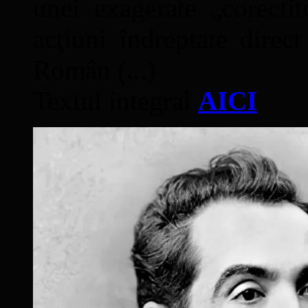
unei exagerate „corectit
acţiuni îndreptate direc
Român (...)
Textul integral
AICI