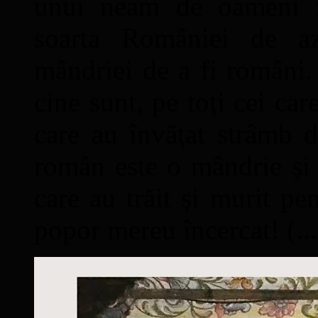
unui neam de oameni mâ
soarta României de a
mândriei de a fi români. 
cine sunt, pe toţi cei car
care au învăţat strâmb d
român este o mândrie şi 
care au trăit şi murit pe
popor mereu încercat! (...