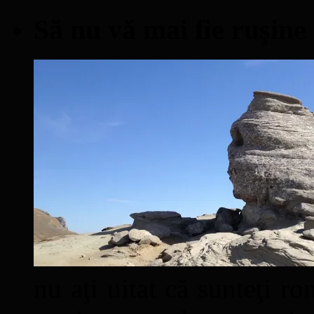
Să nu vă mai fie ruşine
nu aţi uitat că sunteţi ro