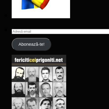
Adresă
email
Abonează-te!