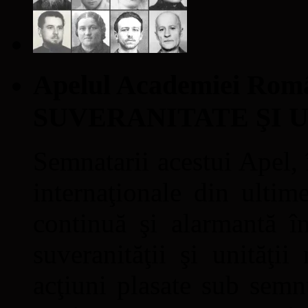
Apelul Academiei Ro
SUVERANITATE ŞI 
Semnatarii acestui Apel, î
internaţionale din ultime
continuă şi alarmantă în
suveranităţii şi unităţi
acţiuni plasate sub semn