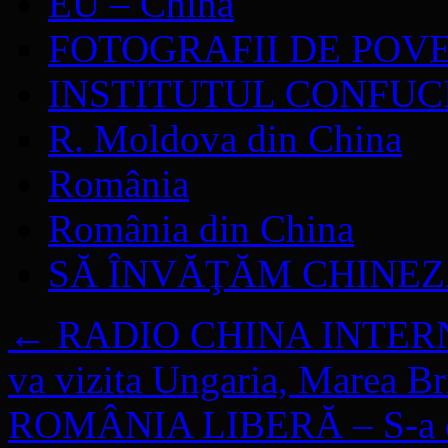
EU – China
FOTOGRAFII DE POV
INSTITUTUL CONFUC
R. Moldova din China
România
România din China
SĂ ÎNVĂŢĂM CHINE
←
RADIO CHINA INTERNA
va vizita Ungaria, Marea Br
ROMÂNIA LIBERĂ – S-a dec