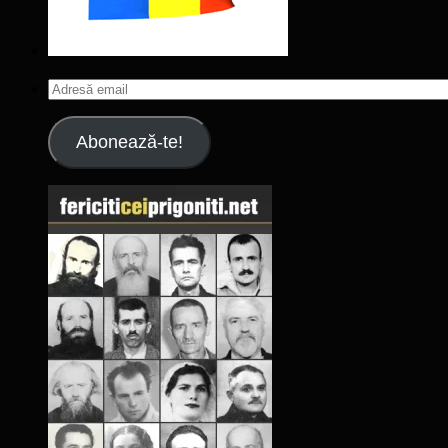
Adresă
email
Abonează-te!