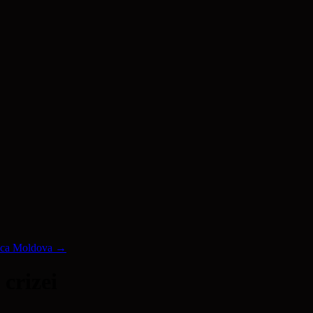
lica Moldova
→
crizei