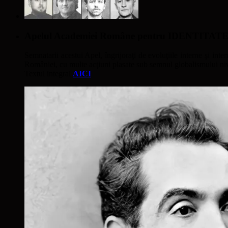
Apelul Academiei Române pentru IDENTIT
Semnatarii acestui Apel, îngrijoraţi de evoluţiile interne şi inter
României, cu multe acţiuni plasate sub semnul globalismului nivel
Textul integral
AICI