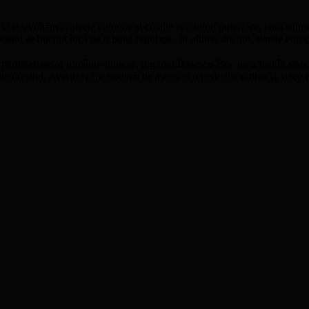
al să dezvoltăm proiecte comune şi cu alte economii puternice, cum sunt c
români se bucură încă de o bună reputaţie. În ultimii doi ani, statele eur
rii parteneriatelor româno-chineze, regimul Basescu-Boc nu a fost în sta
Bucureştiul. Avertizez încă odată: ne aşteaptă o perioadă critica şi, dac