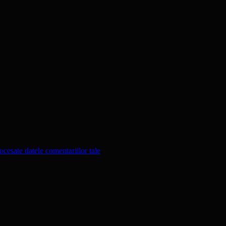
cesate datele comentariilor tale
.