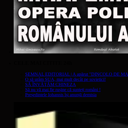
CELE MAI CITITE 24h
SEMNAL EDITORIAL | A apărut "DINCOLO DE MA
O să urâm SUA, mai mult decât pe sovietici!
SĂ ÎNVĂŢĂM CHINEZA
Să nu vă mai fie rușine că sunteți români !
Președintele Iohannis își anunță demisia