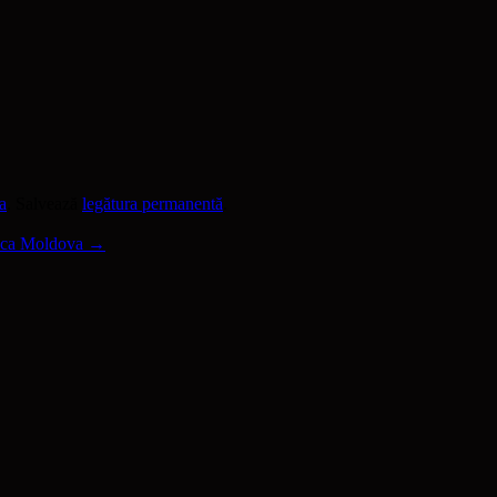
a
. Salvează
legătura permanentă
.
lica Moldova
→