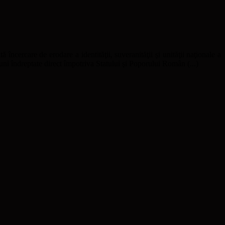
ă încercare de erodare a identităţii, suveranităţii şi unităţii naţionale a
uni îndreptate direct împotriva Statului şi Poporului Român (...)