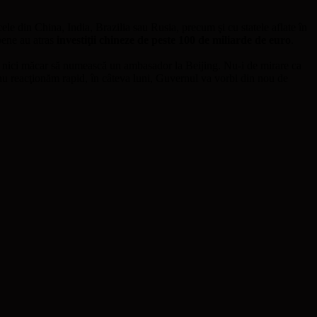
ele din China, India, Brazilia sau Rusia, precum şi cu statele aflate în
opene au atras
investiţii chineze de peste 100 de miliarde de euro
.
re nici măcar să numească un ambasador la Beijing. Nu-i de mirare ca
p nu reacţionăm rapid, în câteva luni, Guvernul va vorbi din nou de