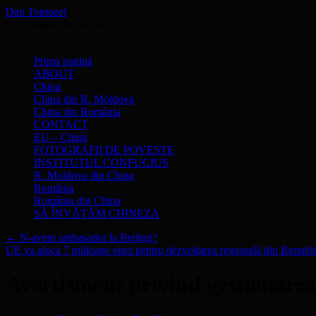
Dan Tomozei
O cărămidă din Marele Zid
Sari
Prima pagină
la
ABOUT
conținut
China
China din R. Moldova
China din România
CONTACT
EU – China
FOTOGRAFII DE POVESTE
INSTITUTUL CONFUCIUS
R. Moldova din China
România
România din China
SĂ ÎNVĂŢĂM CHINEZA
←
N-avem ambasador la Beijing?
UE va aloca 7 milioane euro pentru dezvoltarea regională din Repub
Avertisment privind gestionarea 