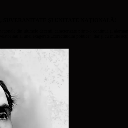
ATE, SUVERANITATE ŞI UNITATE NAŢIONALĂ!
naţionale din ultimele decenii, caracterizate printr-o continuă şi alarmant
ator sau al unei exagerate „corectitudini politice”, dar şi cu multe acţi