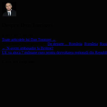
nouă)
Despre Dan Tomozei
gazetar din România
Toate articolele lui Dan Tomozei
→
Acest articol a fost publicat în
De departe ... România
,
România
,
Rusi
←
N-avem ambasador la Beijing?
UE va aloca 7 milioane euro pentru dezvoltarea regională din Repub
Lasă un răspuns