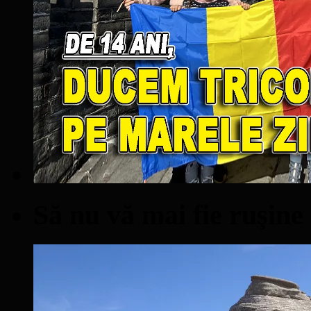
Să nu vă mai fie ruşine