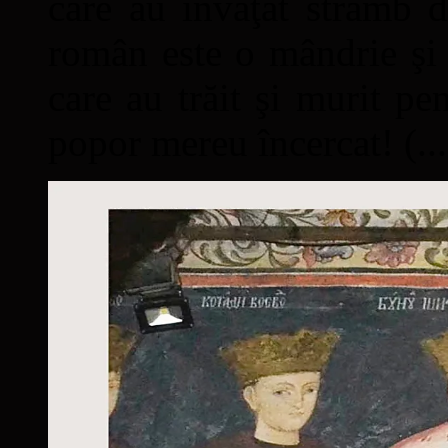
care au învăţat strâmb d
român este o mândrie şi 
care au trăit şi murit pe
popor mereu încercat! (...