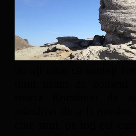
nu aţi uitat că sunteţi ro
unui neam de oameni mâ
soarta României de a
mândriei de a fi români. 
cine sunt, pe toţi cei car