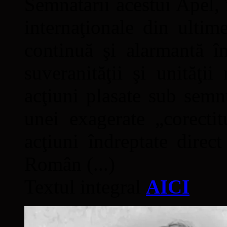
Semnatarii acestui Apel, î
internaţionale din ultime
continuă şi alarmantă în
suveranităţii şi unităţi
acţiuni plasate sub semn
unei exagerate „corectit
acţiuni îndreptate direc
Român (...)
Textul integral
AICI