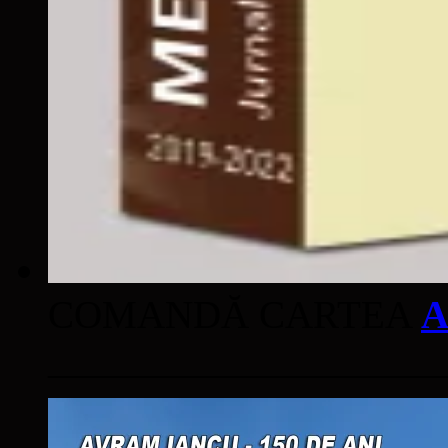
COMANDĂ CARTEA
A
____________________