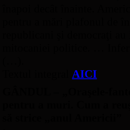
înapoi decât înainte. Americ
pentru a mări plafonul de în
republicani şi democraţi au i
mitocaniei politice. … Infer
(…).
Textul integral
AICI
GÂNDUL – „Oraşele-fanto
pentru a muri. Cum a reuş
să strice „anul Americii”