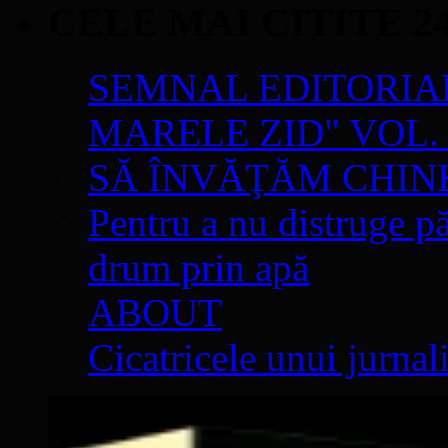
CELE MAI CITITE 2
SEMNAL EDITORIAL 
MARELE ZID" VOL. 
SĂ ÎNVĂŢĂM CHIN
Pentru a nu distruge pă
drum prin apă
ABOUT
Cicatricele unui jurnal