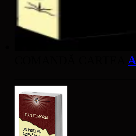
COMANDĂ CARTEA
A
____________________