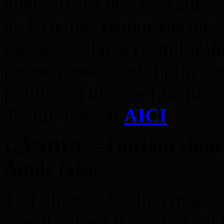
unei scrisori deschise adres
de Externe, Teodor Baconschi
este dezvoltarea relaţiilor di
promovarea votului prin cor
politice în diverse funcţii.
Textul integral
AICI
GÂNDUL – Oficialii chinez
Apple false
Trei dintre cele cinci magaz
oraşul chinez Kunming, au f