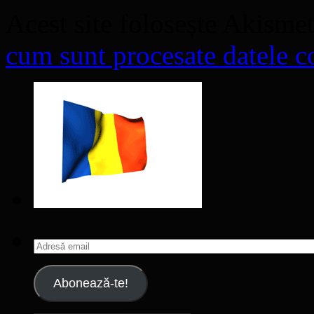
Acest site folosește Akisme
cum sunt procesate datele co
Adresă
email
Abonează-te!