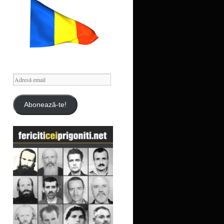
Adresă
email
Abonează-te!