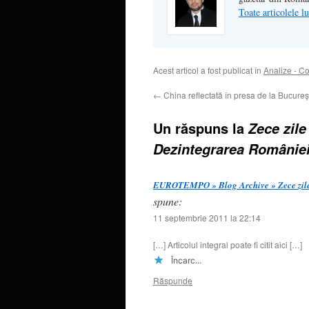
Toate articolele 
Acest articol a fost publicat în
Analize - C
←
China reflectată în presa de la Bucureş
Un răspuns la
Zece zile
Dezintegrarea Românie
EUROTEMPO » Blog Archive » Zece zile î
spune:
11 septembrie 2011 la 22:14
[…] Articolul integral poate fi citit aici […]
Încarc...
Răspunde