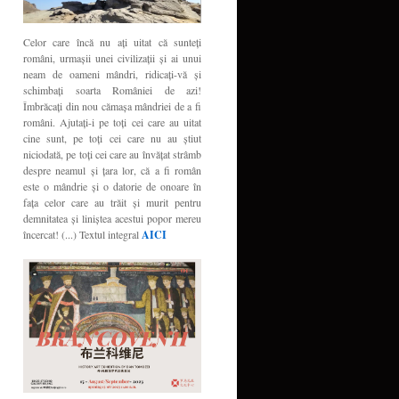
Celor care încă nu aţi uitat că sunteţi
români, urmaşii unei civilizaţii şi ai unui
neam de oameni mândri, ridicaţi-vă şi
schimbaţi soarta României de azi!
Îmbrăcaţi din nou cămaşa mândriei de a fi
români. Ajutaţi-i pe toţi cei care au uitat
cine sunt, pe toţi cei care nu au ştiut
niciodată, pe toţi cei care au învăţat strâmb
despre neamul şi ţara lor, că a fi român
este o mândrie şi o datorie de onoare în
faţa celor care au trăit şi murit pentru
demnitatea şi liniştea acestui popor mereu
încercat! (...) Textul integral
AICI