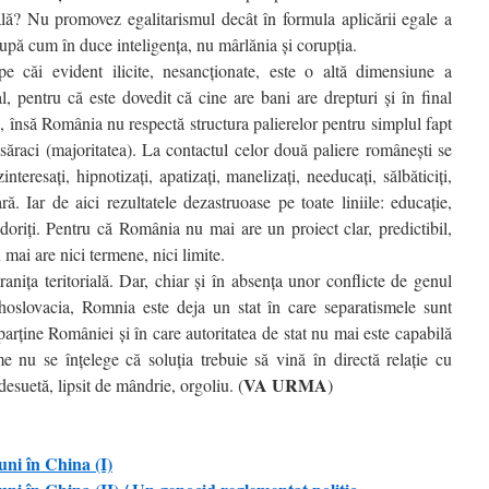
ală? Nu promovez egalitarismul decât în formula aplicării egale a
 după cum în duce inteligenţa, nu mârlănia şi corupţia.
pe căi evident ilicite, nesancţionate, este o altă dimensiune a
, pentru că este dovedit că cine are bani are drepturi şi în final
el, însă România nu respectă structura palierelor pentru simplul fapt
e săraci (majoritatea). La contactul celor două paliere româneşti se
eresaţi, hipnotizaţi, apatizaţi, manelizaţi, needucaţi, sălbăticiţi,
ră. Iar de aici rezultatele dezastruoase pe toate liniile: educaţie,
 doriţi. Pentru că România nu mai are un proiect clar, predictibil,
ai are nici termene, nici limite.
aniţa teritorială. Dar, chiar şi în absenţa unor conflicte de genul
hoslovacia, Romnia este deja un stat în care separatismele sunt
parţine României şi în care autoritatea de stat nu mai este capabilă
me nu se înţelege că soluţia trebuie să vină în directă relaţie cu
VA URMA
desuetă, lipsit de mândrie, orgoliu. (
)
uni în China (I)