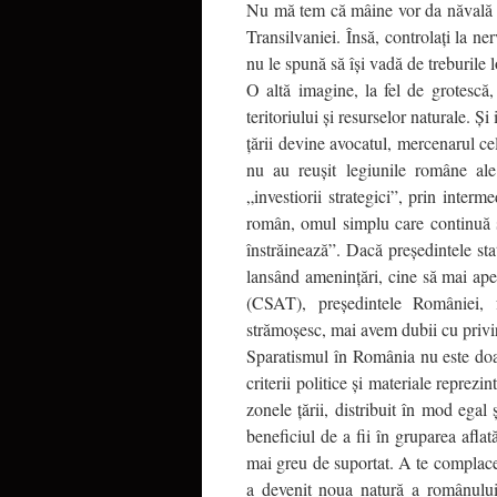
Nu mă tem că mâine vor da năvală u
Transilvaniei. Însă, controlaţi la ne
nu le spună să îşi vadă de treburile l
O altă imagine, la fel de grotescă, 
teritoriului şi resurselor naturale. Şi
ţării devine avocatul, mercenarul cel
nu au reuşit legiunile române ale
„investiorii strategici”, prin interm
român, omul simplu care continuă 
înstrăinează”. Dacă preşedintele st
lansând ameninţări, cine să mai ap
(CSAT), preşedintele României, 
strămoşesc, mai avem dubii cu privir
Sparatismul în România nu este doar
criterii politice şi materiale reprez
zonele ţării, distribuit în mod egal 
beneficiul de a fii în gruparea aflată
mai greu de suportat. A te complace,
a devenit noua natură a românului