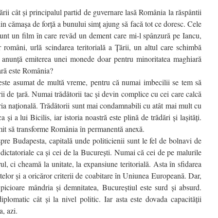
ţării cât şi principalul partid de guvernare lasă România la răspântii
din cămaşa de forţă a bunului simţ ajung să facă tot ce doresc. Cele
unt un film în care revăd un dement care mi-l spânzură pe Iancu,
or români, urlă scindarea teritorială a Ţării, un altul care schimbă
re anunţă emiterea unei monede doar pentru minoritatea maghiară
ţară este România?
t este asumat de multă vreme, pentru că numai imbecilii se tem să
rii de ţară. Numai trădătorii tac şi devin complice cu cei care calcă
toria naţională. Trădătorii sunt mai condamnabili cu atât mai mult cu
şi a lui Bicilis, iar istoria noastră este plină de trădări şi laşităţi.
ermit să transforme România în permanentă anexă.
re Budapesta, capitală unde politicienii sunt le fel de bolnavi de
 dictatoriale ca şi cei de la Bucureşti. Numai că cei de pe malurile
l, ci cheamă la unitate, la expansiune teritorială. Asta în sfidarea
iatelor şi a oricăror criterii de coabitare în Uniunea Europeană. Dar,
icioare mândria şi demnitatea, Bucureştiul este surd şi absurd.
iplomatic cât şi la nivel politic. Iar asta este dovada capacităţii
, azi.