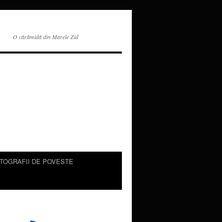
O cărămidă din Marele Zid
TOGRAFII DE POVESTE