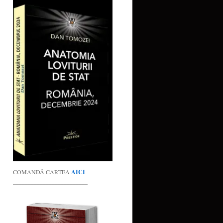
COMANDĂ CARTEA
AICI
_________________________