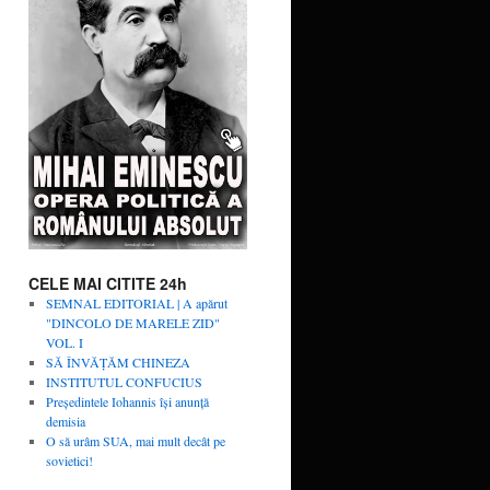
CELE MAI CITITE 24h
SEMNAL EDITORIAL | A apărut
"DINCOLO DE MARELE ZID"
VOL. I
SĂ ÎNVĂŢĂM CHINEZA
INSTITUTUL CONFUCIUS
Președintele Iohannis își anunță
demisia
O să urâm SUA, mai mult decât pe
sovietici!