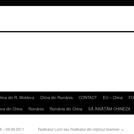
hina din R. Moldova
China din România
CONTACT
EU – China
FO
ova din China
România
România din China
SĂ ÎNVĂŢĂM CHINEZA
ti – 09.09.2011
Festivalul Lunii sau Festivalul din mijlocul toamnei
→