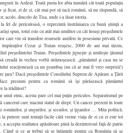
ngurii în Ardeal. Toată pusta lor abia numără cât toată populaţia
rv şi ficat, zi de zi, cât mai pot să tacă românii, să nu răspundă, să
or, acolo, dincolo de Tisa, unde i-a lăsat istoria.
la fel de periculoasă, o reprezintă înstrăinarea cu bună ştiinţă a
 iarăşi spun, totul este cu atât mai umilitor cu cât însuşi preşedintele
or care vin să transfere resursele aurifere în posesiune privată. Ce
 împăraţilor Cezar şi Traian reuşesc, 2000 de ani mai târziu,
ediul preşedintelui Traian. Preşedintele jigneşte şi umileşte ţăranul
să creadă în vechea vorbă strămoşească: „pământul şi casa nu se
atului reacţionează ca un geambaş (nu că ar mai fi vreo surpriză!)
ere ţara? Dacă preşedintele Consiliului Suprem de Apărare a Ţării
face presiuni pentru ca românii să îşi părăsească pământul
e la trădători?
 unul etnic, acesta pare cel mai puţin periculos. Separatismul pe
intă cancerul care macină statul de drept. Un cancer prezent în toate
şi românilor, şi ungurilor, şi secuilor, şi ţiganilor … Mita politică,
 la putrere sunt tentaţii facile câtă vreme viaţa de zi cu zi este tot
 a accepta realitatea apăsătoare până la dezinteresul faţă de patrie
. Când şi ce ar trebui să se întâmple pentru ca România să se