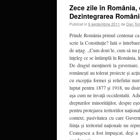
Zece zile în România, 
Dezintegrarea Români
Publicat în
9 septembrie 2011
de
Dan To
Prinde România primul centenar ca st
scrie la Constituţie? Iată o întrebar
de arţag. „Cum dom’le, cum să nu pri
înţeleg ce se întâmplă în România, î
De dragul menţinerii la guvernare, 
româneşti au tolerat proiecte şi acţi
cu excepţia formei şi reliefului nu
luptat pentru 1877 şi 1918, nu disim
aşa cum ne învaţă occidentalii. Adi
drepturilor minorităţilor, despre eş
pentru protejarea teritoriilor naţion
context, pasivitatea cu care Guver
fiinţa şi teritoriul naţionale nu rep
Ceauşescu a fost împuşcat, deşi a f