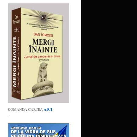
COMANDĂ CARTEA
AICI
_________________________