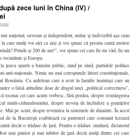
după zece luni în China (IV) /
ei
mozei
at naţional, suveran şi independent, unitar şi indivizibil aşa cum
e la care mulţi vor sări ca arşi şi vor spune că prostia caută motive
ndă? Prinde şi 200 de ani!”, vor spune cei care fie nu văd, fie nu
n vecinătate şi Europa.
la ţeava spartă a banului public, rând pe rând, partidele politice
uni anti-naţionale. Nimic nu mai corespunde literei constituţionale,
mit România. Ca ardelean care a avut în familie înaintaşi care au
ulez o falsă atitudine doar de dragul unei „political correctness”,
că tocmai cei care acum vorbesc, fără perdea, despre restrângerea
ecul multi-culturalismului, despre nevoia de închidere a graniţelor
ale. Mai pe scurt, despre revenirea la sistemele de dinainte. În acest
nul de la Bucureşti coabitează cu parteneri care constant lezează
rezintă decât o trădare de ţară. Pentru o trădare similară, dictatorul
ost mai patriot şi mai iubitor de ţară decât mulţi dintre cei care