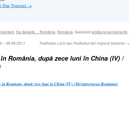
lui Dan Tomozei
→
omentarii
,
De departe ... România
,
România
. Salvează
legătura permanentă
.
ti – 09.09.2011
Festivalul Lunii sau Festivalul din mijlocul toamnei
→
 în România, după zece luni în China (IV) /
i
n România, după zece luni în China (IV) / Dezintegrarea României