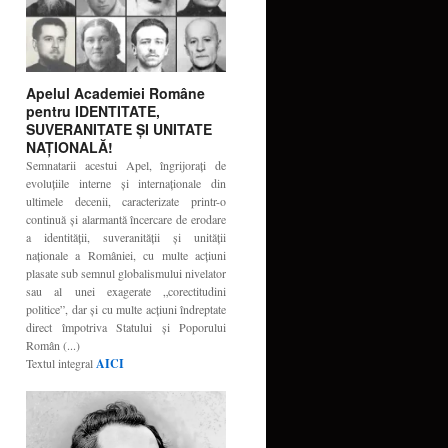
Apelul Academiei Române
pentru IDENTITATE,
SUVERANITATE ŞI UNITATE
NAŢIONALĂ!
Semnatarii acestui Apel, îngrijoraţi de
evoluţiile interne şi internaţionale din
ultimele decenii, caracterizate printr-o
continuă şi alarmantă încercare de erodare
a identităţii, suveranităţii şi unităţii
naţionale a României, cu multe acţiuni
plasate sub semnul globalismului nivelator
sau al unei exagerate „corectitudini
politice”, dar şi cu multe acţiuni îndreptate
direct împotriva Statului şi Poporului
Român (...)
Textul integral
AICI