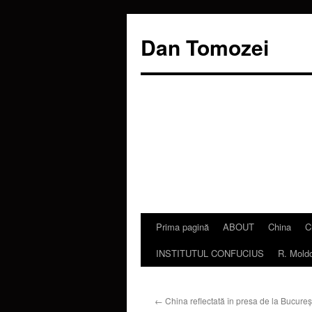
Dan Tomozei
Prima pagină
ABOUT
China
C
Sari
INSTITUTUL CONFUCIUS
R. Mold
la
conținut
←
China reflectată în presa de la Bucureş