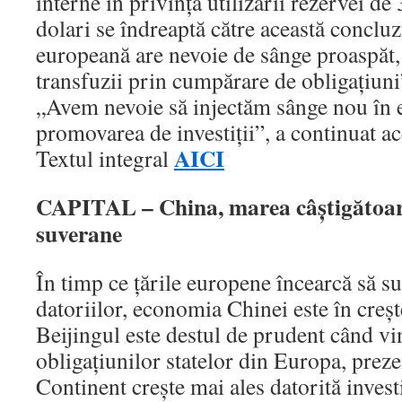
interne în privinţa utilizării rezervei d
dolari se îndreaptă către această concl
europeană are nevoie de sânge proaspăt,
transfuzii prin cumpărare de obligaţiuni
„Avem nevoie să injectăm sânge nou în 
promovarea de investiţii”, a continuat a
AICI
Textul integral
CAPITAL – China, marea câştigătoare 
suverane
În timp ce ţările europene încearcă să su
datoriilor, economia Chinei este în creşt
Beijingul este destul de prudent când vi
obligaţiunilor statelor din Europa, prez
Continent creşte mai ales datorită investi