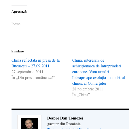
a
partajare
a
a
a
partaja
pe
partaja
imprima(Se
trimite
pe
WhatsApp(Se
pe
deschide
o
Apreciază:
Facebook(Se
deschide
LinkedIn(Se
într-
legătură
deschide
într-
deschide
o
prin
într-
o
într-
fereastră
email
Încarc...
o
fereastră
o
nouă)
unui
fereastră
nouă)
fereastră
prieten(Se
nouă)
nouă)
deschide
într-
o
fereastră
nouă)
Similare
China reflectată în presa de la
China, interesată de
Bucureşti – 27.09.2011
achiziţionarea de întreprinderi
27 septembrie 2011
europene. Vom urmări
În „Din presa românească”
îndeaproape evoluţia – ministrul
chinez al Comerţului
28 noiembrie 2011
În „China”
Despre Dan Tomozei
gazetar din România