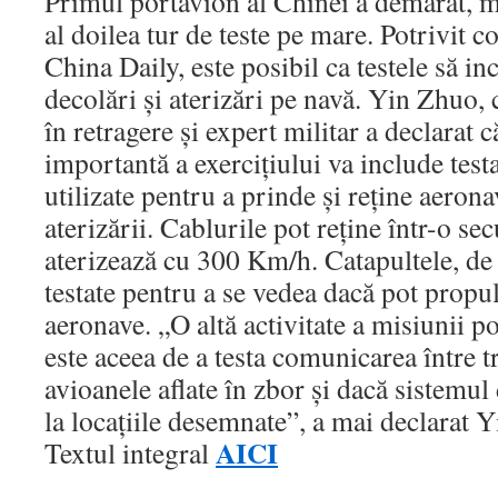
Primul portavion al Chinei a demarat, m
al doilea tur de teste pe mare. Potrivit c
China Daily, este posibil ca testele să in
decolări şi aterizări pe navă. Yin Zhuo,
în retragere şi expert militar a declarat
importantă a exerciţiului va include test
utilizate pentru a prinde şi reţine aero
aterizării. Cablurile pot reţine într-o s
aterizează cu 300 Km/h. Catapultele, de
testate pentru a se vedea dacă pot propul
aeronave. „O altă activitate a misiunii 
este aceea de a testa comunicarea între t
avioanele aflate în zbor şi dacă sistemul
la locaţiile desemnate”, a mai declarat 
AICI
Textul integral