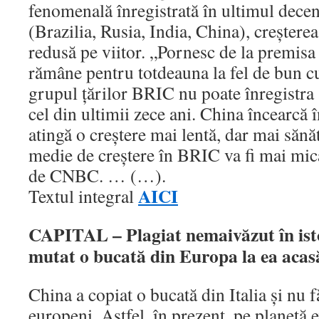
fenomenală înregistrată în ultimul decen
(Brazilia, Rusia, India, China), creştere
redusă pe viitor. „Pornesc de la premisa
rămâne pentru totdeauna la fel de bun cu
grupul ţărilor BRIC nu poate înregistra
cel din ultimii zece ani. China încearcă 
atingă o creştere mai lentă, dar mai sănăt
medie de creştere în BRIC va fi mai mică
de CNBC. … (…).
AICI
Textul integral
CAPITAL – Plagiat nemaivăzut în isto
mutat o bucată din Europa la ea acas
China a copiat o bucată din Italia şi nu f
europeni. Astfel, în prezent, pe planetă 