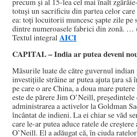
precum şi al 15-lea cel mai înalt zgârâie
totuşi un sacrificiu din partea celor car
ea: toţi locuitorii muncesc şapte zile pe
dintre numeroasele fabrici din zonă. …
AICI
Textul integral
CAPITAL – India ar putea deveni no
Măsurile luate de către guvernul indian 
investiţiile străine ar putea ajuta ţara să 
pe care o are China, a doua mare puter
este de părere Jim O’Neill, preşedintele 
administrarea a activelor la Goldman Sa
încântat de indieni. La ei chiar se văd s
care le-ar putea aduce ratele de creştere 
O’Neill. El a adăugat că, în ciuda ratelor