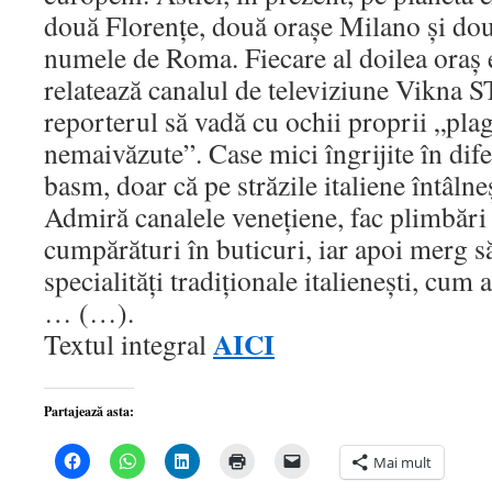
două Florenţe, două oraşe Milano şi do
numele de Roma. Fiecare al doilea oraş 
relatează canalul de televiziune Vikna ST
reporterul să vadă cu ochii proprii „pla
nemaivăzute”. Case mici îngrijite în dife
basm, doar că pe străzile italiene întâln
Admiră canalele veneţiene, fac plimbări
cumpărături în buticuri, iar apoi merg s
specialităţi tradiţionale italieneşti, cum a
… (…).
AICI
Textul integral
Partajează asta:
Dă
Dă
Dă
Dă
Dă
Mai mult
clic
clic
clic
clic
clic
pentru
pentru
pentru
pentru
pentru