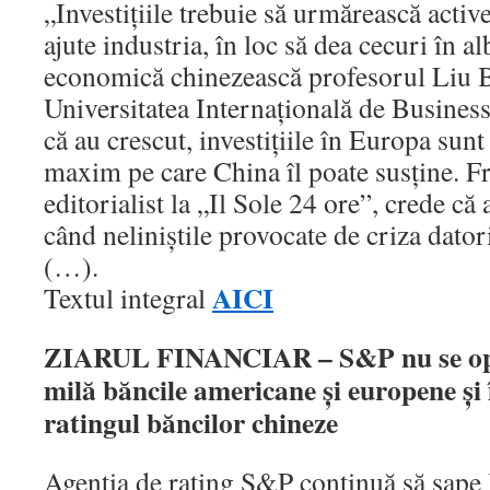
„Investiţiile trebuie să urmărească activ
ajute industria, în loc să dea cecuri în al
economică chinezească profesorul Liu 
Universitatea Internaţională de Busines
că au crescut, investiţiile în Europa sunt
maxim pe care China îl poate susţine. Fr
editorialist la „Il Sole 24 ore”, crede că a
când neliniştile provocate de criza dato
(…).
AICI
Textul integral
ZIARUL FINANCIAR – S&P nu se opre
milă băncile americane şi europene şi
ratingul băncilor chineze
Agenţia de rating S&P continuă să sape 