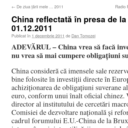
←
De ziua ţării mele … 2011
Radio 
China reflectată în presa de la
01.12.2011
Publicat în
1 decembrie 2011
de
Dan Tomozei
ADEVĂRUL – China vrea să facă inves
nu vrea să mai cumpere obligaţiuni s
China consideră că imensele sale rezerve
bine folosite în investiţii directe în Euro
achiziţionarea de obligaţiuni suverane a
euro, conform unui înalt oficial chinez
director al institutului de cercetări ma
Comisiei de dezvoltare naţională şi refo
cadrul forumului E.U.-China de la Bruxel