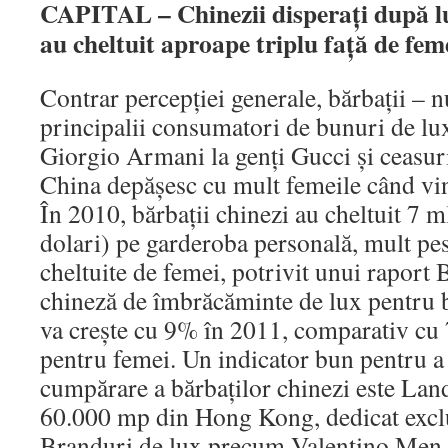
CAPITAL – Chinezii disperaţi după lu
au cheltuit aproape triplu faţă de fem
Contrar percepţiei generale, bărbaţii – n
principalii consumatori de bunuri de lu
Giorgio Armani la genţi Gucci şi ceasuri
China depăşesc cu mult femeile când vi
În 2010, bărbaţii chinezi au cheltuit 7 m
dolari) pe garderoba personală, mult pes
cheltuite de femei, potrivit unui raport 
chineză de îmbrăcăminte de lux pentru b
va creşte cu 9% în 2011, comparativ cu 
pentru femei. Un indicator bun pentru a 
cumpărare a bărbaţilor chinezi este La
60.000 mp din Hong Kong, dedicat exclu
Branduri de lux precum Valentino Men,